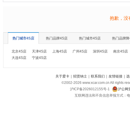
抱歉，没
热门城市4S店
热门品牌4S店
热门城市4S店
热门品牌降
北京4S店
天津4S店
上海4S店
广州4S店
深圳4S店
南京4S店
大连4S店
宁波4S店
关于爱卡
|
招贤纳士
|
联系我们
|
友情链接
|
选
©2002-
2026
www.xcar.com.cn All ri
沪ICP备2026012155号-1
沪公网安
互联网违法和不良信息举报方式：电话：021-