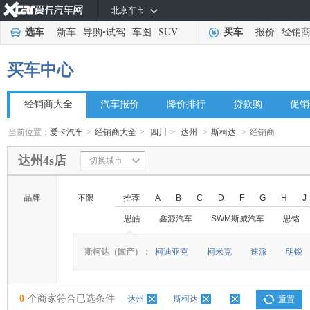
北京车市
选车
新车
导购
•
试驾
车图
SUV
买车
报价
经销
买车中心
经销商大全
汽车报价
降价排行
贷款购
促销
当前位置：
爱卡汽车
>
经销商大全
>
四川
>
达州
>
斯柯达
>
经销商
达州4s店
切换城市
品牌
不限
推荐
A
B
C
D
F
G
H
J
思皓
鑫源汽车
SWM斯威汽车
思铭
◆
◆
斯柯达（国产）：
柯迪亚克
柯米克
速派
明锐
0
个商家符合已选条件
达州
斯柯达
重置