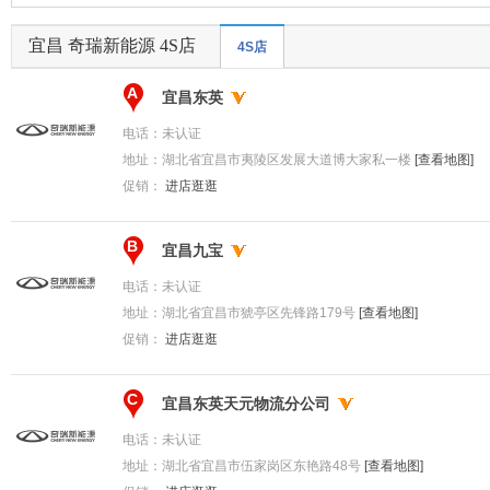
宜昌 奇瑞新能源 4S店
4S店
A
宜昌东英
电话：
未认证
地址：
湖北省宜昌市夷陵区发展大道博大家私一楼
[查看地图]
促销：
进店逛逛
B
宜昌九宝
电话：
未认证
地址：
湖北省宜昌市猇亭区先锋路179号
[查看地图]
促销：
进店逛逛
C
宜昌东英天元物流分公司
电话：
未认证
地址：
湖北省宜昌市伍家岗区东艳路48号
[查看地图]