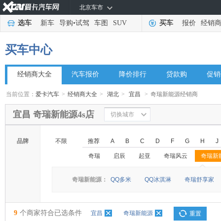
北京车市
选车
新车
导购
•
试驾
车图
SUV
买车
报价
经销
买车中心
经销商大全
汽车报价
降价排行
贷款购
促销
当前位置：
爱卡汽车
>
经销商大全
>
湖北
>
宜昌
>
奇瑞新能源经销商
宜昌 奇瑞新能源4s店
切换城市
品牌
不限
推荐
A
B
C
D
F
G
H
J
奇瑞
启辰
起亚
奇瑞风云
奇瑞新
◆
◆
奇瑞新能源：
QQ多米
QQ冰淇淋
奇瑞舒享家
9
个商家符合已选条件
宜昌
奇瑞新能源
重置