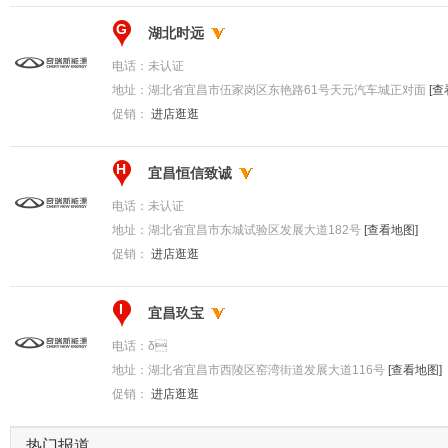
G
湖北时远
电话：
未认证
地址：
湖北省宜昌市伍家岗区东艳路61号天元汽车城正对面
[查
促销：
进店逛逛
H
宜昌恒信致诚
电话：
未认证
地址：
湖北省宜昌市东城试验区发展大道182号
[查看地图]
促销：
进店逛逛
I
宜昌玖宝
电话：
δ
地址：
湖北省宜昌市西陵区窑湾街道发展大道116号
[查看地图]
促销：
进店逛逛
热门报道