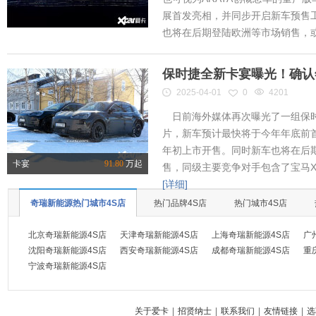
展首发亮相，并同步开启新车预售工作
也将在后期登陆欧洲等市场销售，或将
保时捷全新卡宴曝光！确认
2025-04-01
0
4201
日前海外媒体再次曝光了一组保时
片，新车预计最快将于今年年底前首
年初上市开售。同时新车也将在后
卡宴
91.80
万起
售，同级主要竞争对手包含了宝马X
[详细]
奇瑞新能源热门城市4S店
热门品牌4S店
热门城市4S店
北京奇瑞新能源4S店
天津奇瑞新能源4S店
上海奇瑞新能源4S店
广
沈阳奇瑞新能源4S店
西安奇瑞新能源4S店
成都奇瑞新能源4S店
重
宁波奇瑞新能源4S店
关于爱卡
|
招贤纳士
|
联系我们
|
友情链接
|
选