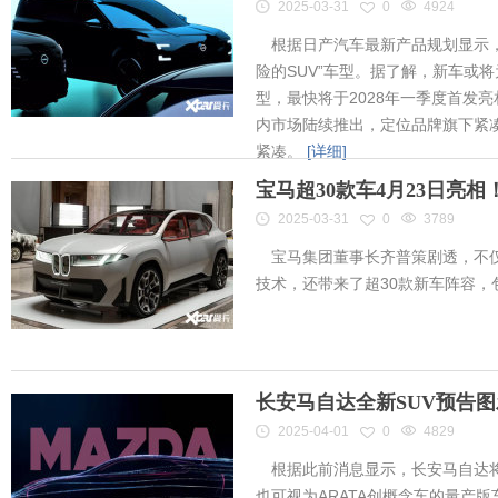
2025-03-31
0
4924
根据日产汽车最新产品规划显示，
险的SUV”车型。据了解，新车或将为
型，最快将于2028年一季度首发
内市场陆续推出，定位品牌旗下紧凑
紧凑。
[详细]
宝马超30款车4月23日亮
2025-03-31
0
3789
宝马集团董事长齐普策剧透，不仅
技术，还带来了超30款新车阵容
长安马自达全新SUV预告
2025-04-01
0
4829
根据此前消息显示，长安马自达将
也可视为ARATA创概念车的量产