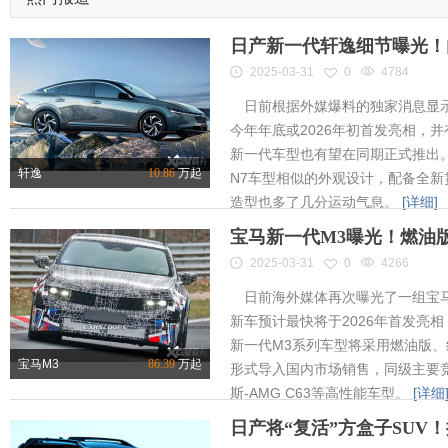
日产新一代轩逸细节曝光！内
2025-03-31
0
4784
日前根据外媒爆料的独家消息显示
今年年底或2026年初首发亮相，
新一代车型也有望在同期正式推出
轩逸
10.86
万起
N7车型相似的外观设计，配备全新
造型也多了几分运动气息。
[详细]
宝马新一代M3曝光！燃油
2025-03-31
0
4266
日前海外媒体再次曝光了一组宝马
新车预计最快将于2026年首发亮相
新一代M3系列车型将采用燃油版
宝马M3
86.39
万起
形式导入国内市场销售，同级主要竞
斯-AMG C63等高性能车型。
[详细
日产将“复活”方盒子SUV