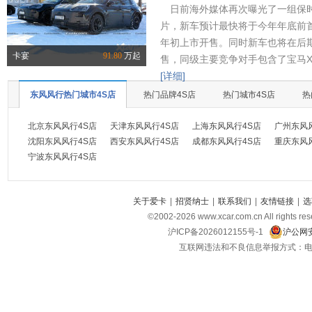
日前海外媒体再次曝光了一组保时
片，新车预计最快将于今年年底前首
年初上市开售。同时新车也将在后
卡宴
91.80
万起
售，同级主要竞争对手包含了宝马X
[详细]
东风风行热门城市4S店
热门品牌4S店
热门城市4S店
热
北京东风风行4S店
天津东风风行4S店
上海东风风行4S店
广州东风
沈阳东风风行4S店
西安东风风行4S店
成都东风风行4S店
重庆东风
宁波东风风行4S店
关于爱卡
|
招贤纳士
|
联系我们
|
友情链接
|
选
©2002-
2026
www.xcar.com.cn All ri
沪ICP备2026012155号-1
沪公网安
互联网违法和不良信息举报方式：电话：021-