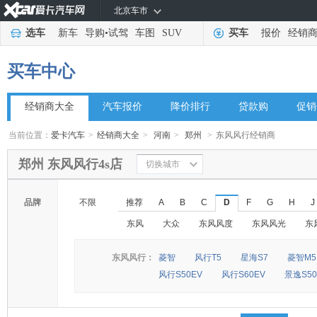
北京车市
选车
新车
导购
•
试驾
车图
SUV
买车
报价
经销
买车中心
经销商大全
汽车报价
降价排行
贷款购
促销
当前位置：
爱卡汽车
>
经销商大全
>
河南
>
郑州
>
东风风行经销商
郑州 东风风行4s店
切换城市
品牌
不限
推荐
A
B
C
D
F
G
H
J
东风
大众
东风风度
东风风光
东
东风风行：
菱智
风行T5
星海S7
菱智M5
风行S50EV
风行S60EV
景逸S50