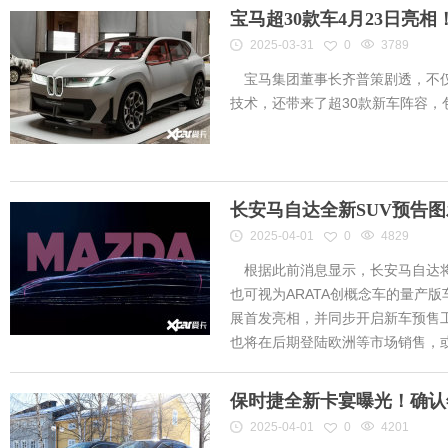
宝马超30款车4月23日亮
2025-03-31
0
3789
宝马集团董事长齐普策剧透，不仅
技术，还带来了超30款新车阵容
长安马自达全新SUV预告
2025-04-01
0
4829
根据此前消息显示，长安马自达将
也可视为ARATA创概念车的量产
展首发亮相，并同步开启新车预售工作
也将在后期登陆欧洲等市场销售，或将
保时捷全新卡宴曝光！确认
2025-04-01
0
4201