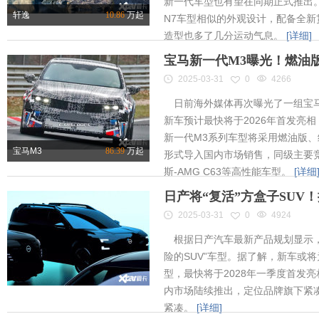
新一代车型也有望在同期正式推出
轩逸
10.86
万起
N7车型相似的外观设计，配备全新
造型也多了几分运动气息。
[详细]
宝马新一代M3曝光！燃油
2025-03-31
0
4266
日前海外媒体再次曝光了一组宝马
新车预计最快将于2026年首发亮相
新一代M3系列车型将采用燃油版
宝马M3
86.39
万起
形式导入国内市场销售，同级主要竞
斯-AMG C63等高性能车型。
[详细
日产将“复活”方盒子SUV
2025-03-31
0
4924
根据日产汽车最新产品规划显示，
险的SUV”车型。据了解，新车或将为
型，最快将于2028年一季度首发
内市场陆续推出，定位品牌旗下紧凑
紧凑。
[详细]