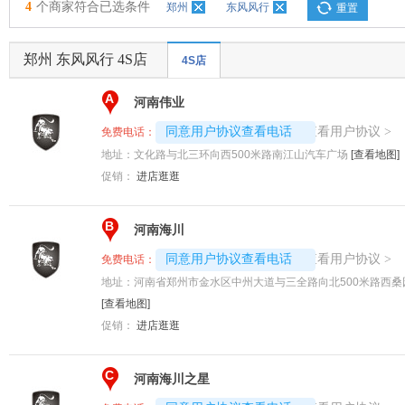
4
个商家符合已选条件
郑州
东风风行
重置
郑州 东风风行 4S店
4S店
A
河南伟业
4008192707-9540
查看用户协议
同意用户协议查看电话
>
免费电话：
地址：
文化路与北三环向西500米路南江山汽车广场
[查看地图]
促销：
进店逛逛
B
河南海川
4008192717-3824
查看用户协议
同意用户协议查看电话
>
免费电话：
地址：
河南省郑州市金水区中州大道与三全路向北500米路西桑
[查看地图]
促销：
进店逛逛
C
河南海川之星