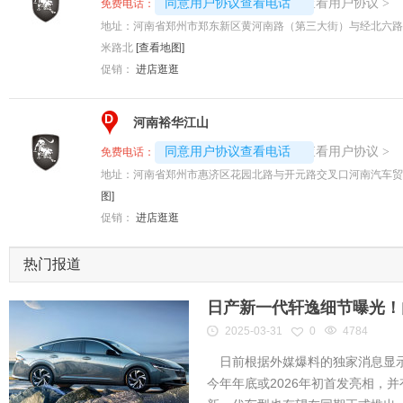
4008192707-7820
查看用户协议
同意用户协议查看电话
>
免费电话：
地址：
河南省郑州市郑东新区黄河南路（第三大街）与经北六路
米路北
[查看地图]
促销：
进店逛逛
D
河南裕华江山
4008192717-5154
查看用户协议
同意用户协议查看电话
>
免费电话：
地址：
河南省郑州市惠济区花园北路与开元路交叉口河南汽车贸
图]
促销：
进店逛逛
热门报道
日产新一代轩逸细节曝光！内
2025-03-31
0
4784
日前根据外媒爆料的独家消息显示
今年年底或2026年初首发亮相，