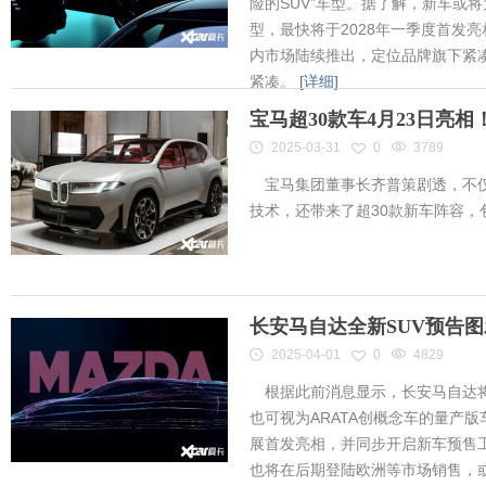
险的SUV”车型。据了解，新车或将为
型，最快将于2028年一季度首发
内市场陆续推出，定位品牌旗下紧凑
紧凑。
[详细]
宝马超30款车4月23日亮
2025-03-31
0
3789
宝马集团董事长齐普策剧透，不仅
技术，还带来了超30款新车阵容
长安马自达全新SUV预告
2025-04-01
0
4829
根据此前消息显示，长安马自达将
也可视为ARATA创概念车的量产
展首发亮相，并同步开启新车预售工作
也将在后期登陆欧洲等市场销售，或将