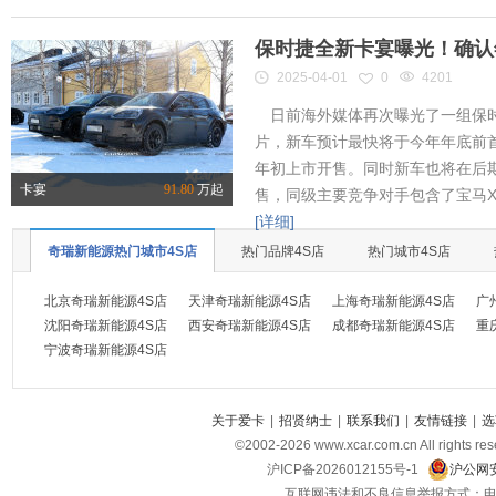
保时捷全新卡宴曝光！确认
2025-04-01
0
4201
日前海外媒体再次曝光了一组保时
片，新车预计最快将于今年年底前首
年初上市开售。同时新车也将在后
卡宴
91.80
万起
售，同级主要竞争对手包含了宝马X
[详细]
奇瑞新能源热门城市4S店
热门品牌4S店
热门城市4S店
北京奇瑞新能源4S店
天津奇瑞新能源4S店
上海奇瑞新能源4S店
广
沈阳奇瑞新能源4S店
西安奇瑞新能源4S店
成都奇瑞新能源4S店
重
宁波奇瑞新能源4S店
关于爱卡
|
招贤纳士
|
联系我们
|
友情链接
|
选
©2002-
2026
www.xcar.com.cn All ri
沪ICP备2026012155号-1
沪公网安
互联网违法和不良信息举报方式：电话：021-