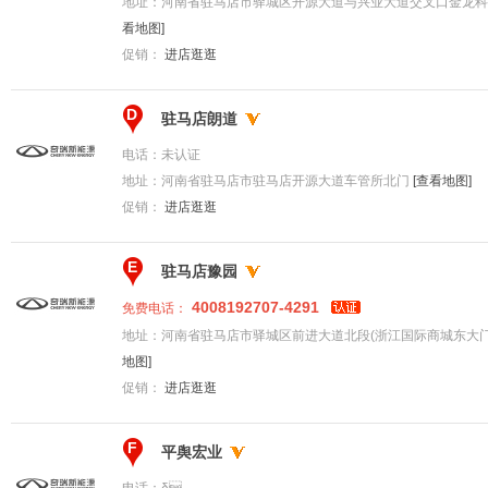
地址：
河南省驻马店市驿城区开源大道与兴业大道交叉口金龙科
看地图]
促销：
进店逛逛
D
驻马店朗道
电话：
未认证
地址：
河南省驻马店市驻马店开源大道车管所北门
[查看地图]
促销：
进店逛逛
E
驻马店豫园
4008192707-4291
免费电话：
地址：
河南省驻马店市驿城区前进大道北段(浙江国际商城东大
地图]
促销：
进店逛逛
F
平舆宏业
电话：
δ