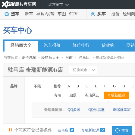
北京车市
选车
新车
导购
•
试驾
车图
SUV
买车
报价
经销
买车中心
经销商大全
汽车报价
降价排行
贷款购
促销
当前位置：
爱卡汽车
>
经销商大全
>
河南
>
驻马店
>
奇瑞新能源经销商
驻马店 奇瑞新能源4s店
切换城市
品牌
不限
推荐
A
B
C
D
F
G
H
J
奇瑞
启辰
奇瑞风云
奇瑞新能源
◆
◆
奇瑞新能源：
QQ多米
QQ冰淇淋
奇瑞舒享家
11
个商家符合已选条件
驻马店
奇瑞新能源
重置