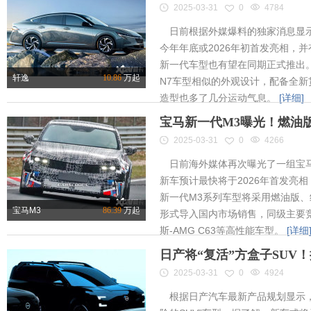
2025-03-31
0
4784
日前根据外媒爆料的独家消息显示
今年年底或2026年初首发亮相，
新一代车型也有望在同期正式推出
轩逸
10.86
万起
N7车型相似的外观设计，配备全新
造型也多了几分运动气息。
[详细]
宝马新一代M3曝光！燃油
2025-03-31
0
4266
日前海外媒体再次曝光了一组宝马
新车预计最快将于2026年首发亮相
新一代M3系列车型将采用燃油版
宝马M3
86.39
万起
形式导入国内市场销售，同级主要竞
斯-AMG C63等高性能车型。
[详细
日产将“复活”方盒子SUV
2025-03-31
0
4924
根据日产汽车最新产品规划显示，