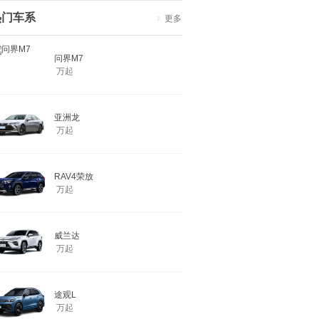
热门车系
更多
问界M7
万起
亚洲龙
万起
RAV4荣放
万起
威兰达
万起
途观L
万起