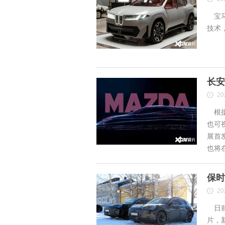
宝马
技术
长安
20
根据
也可
展首
也将
保时
20
日前
片，