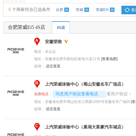
5
个商家符合已选条件
合肥
荣威
荣威Ei5
重
合肥荣威Ei5 4S店
4S店
A
安徽荣致
电话：
未认证
地址：
安徽省合肥市新站区新海大道11号
[查看地图]
促销：
进店逛逛
B
上汽荣威体验中心（蜀山安徽名车广场店）
4008194313-6551
查看用户协议
同意用户协议查看电话
>
免费电话：
地址：
安徽省合肥市蜀山区长江西路1000号安徽名车广场内
[
促销：
进店逛逛
C
上汽荣威体验中心（巢湖大富豪汽车城店）