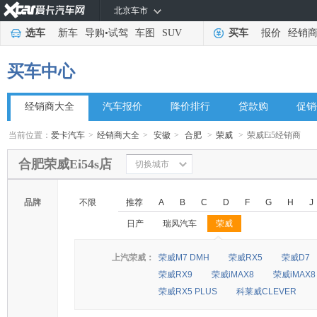
北京车市
选车
新车
导购
•
试驾
车图
SUV
买车
报价
经销
买车中心
经销商大全
汽车报价
降价排行
贷款购
促销
当前位置：
爱卡汽车
>
经销商大全
>
安徽
>
合肥
>
荣威
>
荣威Ei5经销商
合肥荣威Ei54s店
切换城市
品牌
不限
推荐
A
B
C
D
F
G
H
J
日产
瑞风汽车
荣威
◆
◆
上汽荣威：
荣威M7 DMH
荣威RX5
荣威D7
荣威RX9
荣威iMAX8
荣威iMAX8
荣威RX5 PLUS
科莱威CLEVER