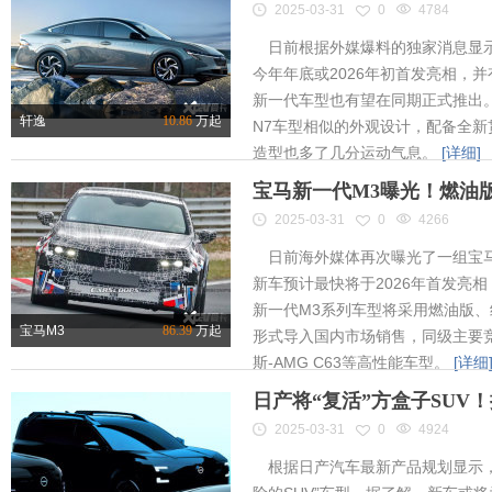
2025-03-31
0
4784
日前根据外媒爆料的独家消息显示
今年年底或2026年初首发亮相，
新一代车型也有望在同期正式推出
轩逸
10.86
万起
N7车型相似的外观设计，配备全新
造型也多了几分运动气息。
[详细]
宝马新一代M3曝光！燃油
2025-03-31
0
4266
日前海外媒体再次曝光了一组宝马
新车预计最快将于2026年首发亮相
新一代M3系列车型将采用燃油版
宝马M3
86.39
万起
形式导入国内市场销售，同级主要竞
斯-AMG C63等高性能车型。
[详细
日产将“复活”方盒子SUV
2025-03-31
0
4924
根据日产汽车最新产品规划显示，