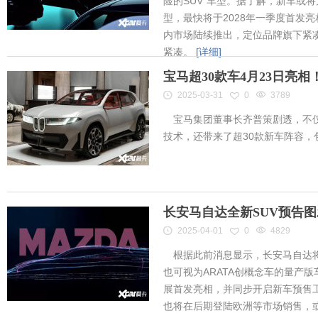
险的SUV”车型。据了解，新车或将为
型，最快将于2028年一季度首发
内市场陆续推出，定位品牌旗下紧凑
紧凑。
[详细]
宝马超30款车4月23日亮
2025-03-31
0
3789
宝马集团董事长齐普策剧透，不仅
技术，还带来了超30款新车阵容
长安马自达全新SUV预告
2025-04-01
0
4829
根据此前消息显示，长安马自达将
也可视为ARATA创概念车的量产
展首发亮相，并同步开启新车预售工作
也将在后期登陆欧洲等市场销售，或将