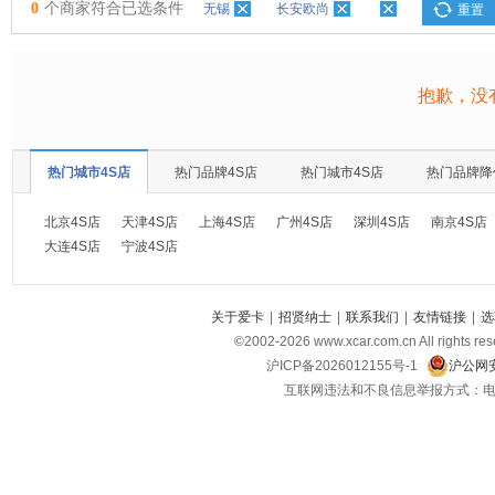
0
个商家符合已选条件
无锡
长安欧尚
重置
抱歉，没
热门城市4S店
热门品牌4S店
热门城市4S店
热门品牌降
北京4S店
天津4S店
上海4S店
广州4S店
深圳4S店
南京4S店
大连4S店
宁波4S店
关于爱卡
|
招贤纳士
|
联系我们
|
友情链接
|
选
©2002-
2026
www.xcar.com.cn All ri
沪ICP备2026012155号-1
沪公网安
互联网违法和不良信息举报方式：电话：021-