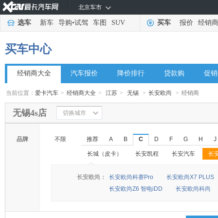
北京车市
选车
新车
导购
•
试驾
车图
SUV
买车
报价
经销
买车中心
经销商大全
汽车报价
降价排行
贷款购
促销
当前位置：
爱卡汽车
>
经销商大全
>
江苏
>
无锡
>
长安欧尚
>
经销商
无锡4s店
切换城市
品牌
不限
推荐
A
B
C
D
F
G
H
J
长城（皮卡）
长安凯程
长安汽车
长
◆
◆
长安欧尚：
长安欧尚科赛Pro
长安欧尚X7 PLUS
长安欧尚Z6 智电iDD
长安欧尚科尚