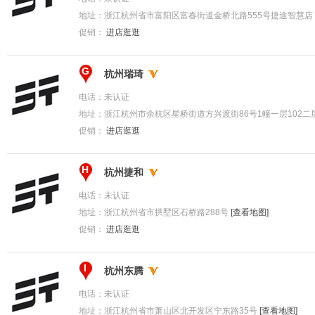
地址：
浙江杭州省市富阳区富春街道金桥北路555号捷途智慧店
促销：
进店逛逛
G
杭州瑞琦
电话：
未认证
地址：
浙江杭州市余杭区星桥街道方兴渡街86号1幢一层102二层
促销：
进店逛逛
H
杭州捷和
电话：
未认证
地址：
浙江杭州省市拱墅区石桥路288号
[查看地图]
促销：
进店逛逛
I
杭州东腾
电话：
未认证
地址：
浙江杭州省市萧山区北开发区宁东路35号
[查看地图]