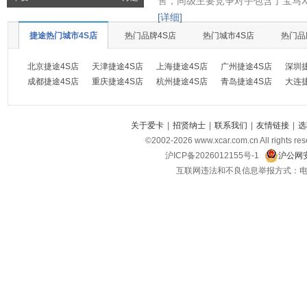
售，同级主要竞争对手包含了宝马X
[详细]
捷途热门城市4S店
热门品牌4S店
热门城市4S店
热门品
北京捷途4S店
天津捷途4S店
上海捷途4S店
广州捷途4S店
深圳
成都捷途4S店
重庆捷途4S店
杭州捷途4S店
青岛捷途4S店
大连
关于爱卡
|
招贤纳士
|
联系我们
|
友情链接
|
选
©2002-
2026
www.xcar.com.cn All ri
沪ICP备2026012155号-1
沪公网安
互联网违法和不良信息举报方式：电话：021-