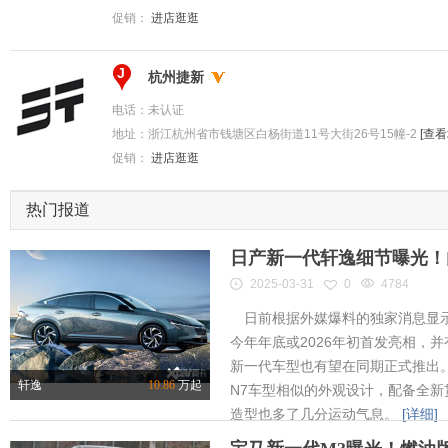
促销：
进店逛逛
J
杭州捷新
电话：
未认证
地址：
浙江杭州省市钱塘区白杨街道11号大街26号15幢-2
[查看
促销：
进店逛逛
热门报道
日产新一代轩逸细节曝光！内
2025-03-31
0
4784
日前根据外媒爆料的独家消息显示
今年年底或2026年初首发亮相，
新一代车型也有望在同期正式推出
轩逸
10.86
万起
N7车型相似的外观设计，配备全新
造型也多了几分运动气息。
[详细]