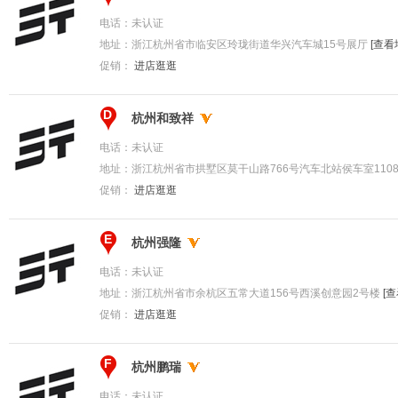
电话：
未认证
地址：
浙江杭州省市临安区玲珑街道华兴汽车城15号展厅
[查看
促销：
进店逛逛
D
杭州和致祥
电话：
未认证
地址：
浙江杭州省市拱墅区莫干山路766号汽车北站侯车室110
促销：
进店逛逛
E
杭州强隆
电话：
未认证
地址：
浙江杭州省市余杭区五常大道156号西溪创意园2号楼
[
促销：
进店逛逛
F
杭州鹏瑞
电话：
未认证