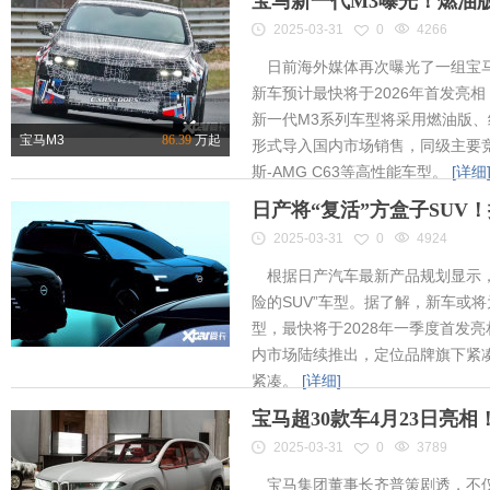
宝马新一代M3曝光！燃油
2025-03-31
0
4266
日前海外媒体再次曝光了一组宝马
新车预计最快将于2026年首发亮相
新一代M3系列车型将采用燃油版
宝马M3
86.39
万起
形式导入国内市场销售，同级主要竞
斯-AMG C63等高性能车型。
[详细
日产将“复活”方盒子SUV
2025-03-31
0
4924
根据日产汽车最新产品规划显示，
险的SUV”车型。据了解，新车或将为
型，最快将于2028年一季度首发
内市场陆续推出，定位品牌旗下紧凑
紧凑。
[详细]
宝马超30款车4月23日亮
2025-03-31
0
3789
宝马集团董事长齐普策剧透，不仅