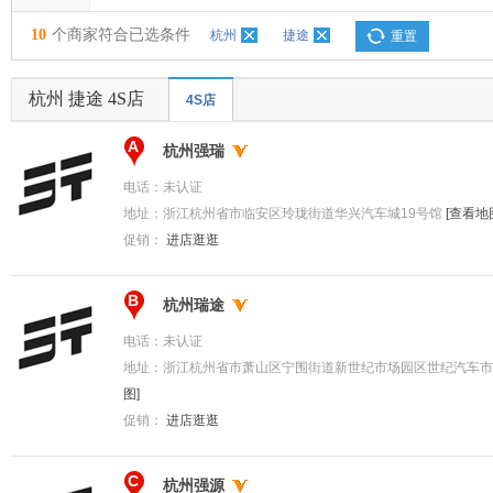
10
个商家符合已选条件
杭州
捷途
重置
杭州 捷途 4S店
4S店
A
杭州强瑞
电话：
未认证
地址：
浙江杭州省市临安区玲珑街道华兴汽车城19号馆
[查看地
促销：
进店逛逛
B
杭州瑞途
电话：
未认证
地址：
浙江杭州省市萧山区宁围街道新世纪市场园区世纪汽车市场
图]
促销：
进店逛逛
C
杭州强源