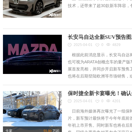
技术，还带来了超30款新车阵容
长安马自达全新SUV预告
2025-04-01
0
4829
根据此前消息显示，长安马自达将
也可视为ARATA创概念车的量产
展首发亮相，并同步开启新车预售工作
也将在后期登陆欧洲等市场销售，或将
保时捷全新卡宴曝光！确认
2025-04-01
0
4201
日前海外媒体再次曝光了一组保时
片，新车预计最快将于今年年底前首
年初上市开售。同时新车也将在后
卡宴
91.80
万起