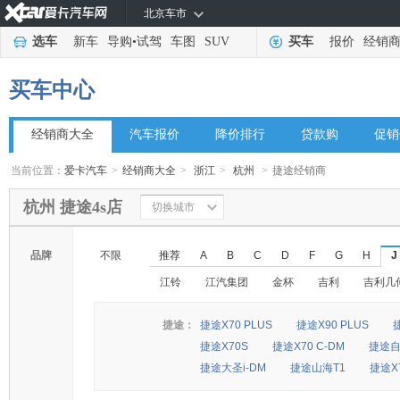
北京车市
选车
新车
导购
•
试驾
车图
SUV
买车
报价
经销
买车中心
经销商大全
汽车报价
降价排行
贷款购
促销
当前位置：
爱卡汽车
>
经销商大全
>
浙江
>
杭州
>
捷途经销商
杭州 捷途4s店
切换城市
品牌
不限
推荐
A
B
C
D
F
G
H
J
江铃
江汽集团
金杯
吉利
吉利几
捷途：
捷途X70 PLUS
捷途X90 PLUS
捷途X70S
捷途X70 C-DM
捷途
捷途大圣i-DM
捷途山海T1
捷途X