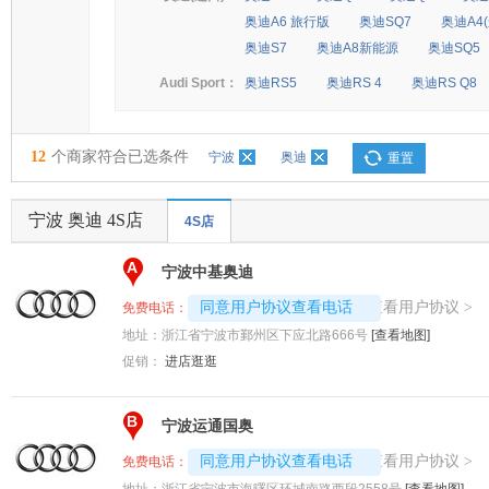
奥迪A6 旅行版
奥迪SQ7
奥迪A4
奥迪S7
奥迪A8新能源
奥迪SQ5
Audi Sport：
奥迪RS5
奥迪RS 4
奥迪RS Q8
12
个商家符合已选条件
宁波
奥迪
重置
宁波 奥迪 4S店
4S店
A
宁波中基奥迪
4008192717-8922
查看用户协议
同意用户协议查看电话
>
免费电话：
地址：
浙江省宁波市鄞州区下应北路666号
[查看地图]
促销：
进店逛逛
B
宁波运通国奥
4008194313-2516
查看用户协议
同意用户协议查看电话
>
免费电话：
地址：
浙江省宁波市海曙区环城南路西段2558号
[查看地图]