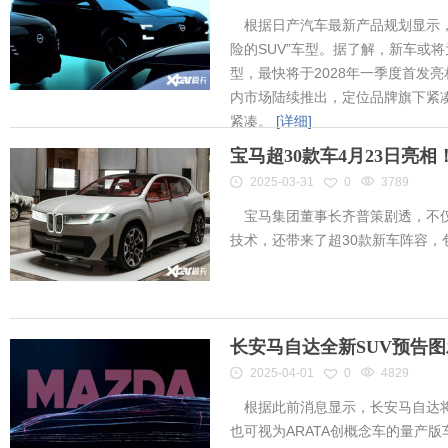
根据日产汽车最新产品规划显示，
险的SUV”车型。据了解，新车或将为
型，最快将于2028年一季度首发
内市场陆续推出，定位品牌旗下紧凑
紧凑。
[详细]
宝马超30款车4月23日亮
2025-03-31
0
3789
宝马集团董事长齐普策剧透，不仅
技术，还带来了超30款新车阵容
长安马自达全新SUV预告
2025-04-01
0
4829
根据此前消息显示，长安马自达将
也可视为ARATA创概念车的量产