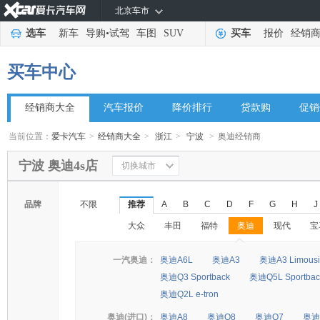
北京车市
选车
新车
导购
•
试驾
车图
SUV
买车
报价
经销
买车中心
经销商大全
汽车报价
降价排行
贷款购
促销
当前位置：
爱卡汽车
>
经销商大全
>
浙江
>
宁波
>
奥迪经销商
宁波 奥迪4s店
切换城市
品牌
不限
推荐
A
B
C
D
F
G
H
J
大众
丰田
福特
奥迪
现代
宝
◆
◆
一汽奥迪：
奥迪A6L
奥迪A3
奥迪A3 Limousi
奥迪Q3 Sportback
奥迪Q5L Sportbac
奥迪Q2L e-tron
奥迪(进口)：
奥迪A8
奥迪Q8
奥迪Q7
奥迪