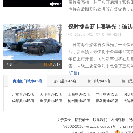
展首发亮相，并同步开启新车预售工作
也将在后期登陆欧洲等市场销售，或将
保时捷全新卡宴曝光！确认
2025-04-01
0
4201
日前海外媒体再次曝光了一组保时
片，新车预计最快将于今年年底前首
年初上市开售。同时新车也将在后
卡宴
91.80
万起
售，同级主要竞争对手包含了宝马X
[详细]
奥迪热门城市4S店
热门品牌4S店
热门城市4S店
热门品
北京奥迪4S店
天津奥迪4S店
上海奥迪4S店
广州奥迪4S店
深圳
成都奥迪4S店
重庆奥迪4S店
杭州奥迪4S店
青岛奥迪4S店
大连
关于爱卡
|
招贤纳士
|
联系我们
|
友情链接
|
选
©2002-
2026
www.xcar.com.cn All ri
沪ICP备2026012155号-1
沪公网安