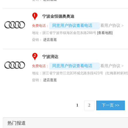
I
宁波金恒德奥奥迪
4008194313-3794
查看用户协议
同意用户协议查看电话
>
免费电话：
地址：
浙江省宁波市镇海区俞范东路288号
[查看地图]
促销：
进店逛逛
J
宁波润达
4008192717-8320
查看用户协议
同意用户协议查看电话
>
免费电话：
地址：
浙江省宁波市江北区环城北路东段423号（红梅新村斜对
促销：
进店逛逛
1
2
下一页
>>
热门报道