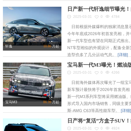
日产新一代轩逸细节曝光！内
2025-03-31
0
4784
日前根据外媒爆料的独家消息显示
今年年底或2026年初首发亮相，
新一代车型也有望在同期正式推出
轩逸
10.86
万起
N7车型相似的外观设计，配备全新
造型也多了几分运动气息。
[详细]
宝马新一代M3曝光！燃油
2025-03-31
0
4266
日前海外媒体再次曝光了一组宝马
新车预计最快将于2026年首发亮相
新一代M3系列车型将采用燃油版
宝马M3
86.39
万起
形式导入国内市场销售，同级主要竞
斯-AMG C63等高性能车型。
[详细
日产将“复活”方盒子SUV
2025-03-31
0
4924