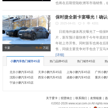
也将在后期登陆欧洲等市场销售，或将
保时捷全新卡宴曝光！确认
2025-04-01
0
4201
日前海外媒体再次曝光了一组保时
片，新车预计最快将于今年年底前首
年初上市开售。同时新车也将在后
卡宴
91.80
万起
售，同级主要竞争对手包含了宝马X
[详细]
小鹏汽车热门城市4S店
热门品牌4S店
热门城市4S店
热
北京小鹏汽车4S店
天津小鹏汽车4S店
上海小鹏汽车4S店
广州小鹏
沈阳小鹏汽车4S店
西安小鹏汽车4S店
成都小鹏汽车4S店
重庆小鹏
宁波小鹏汽车4S店
关于爱卡
|
招贤纳士
|
联系我们
|
友情链接
|
选
©2002-
2026
www.xcar.com.cn All ri