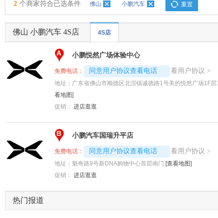
2
个商家符合已选条件
佛山
小鹏汽车
重置
佛山 小鹏汽车 4S店
4S店
A
小鹏悦然广场体验中心
4008194313-4205
查看用户协议
同意用户协议查看电话
>
免费电话：
地址：
广东省佛山市顺德区北滘镇诚德路1号美的悦然广场1F层100
看地图]
促销：
进店逛逛
B
小鹏汽车国瑞升平店
4008194313-4054
查看用户协议
同意用户协议查看电话
>
免费电话：
地址：
魁奇路9号新DNA购物中心首层南门
[查看地图]
促销：
进店逛逛
热门报道