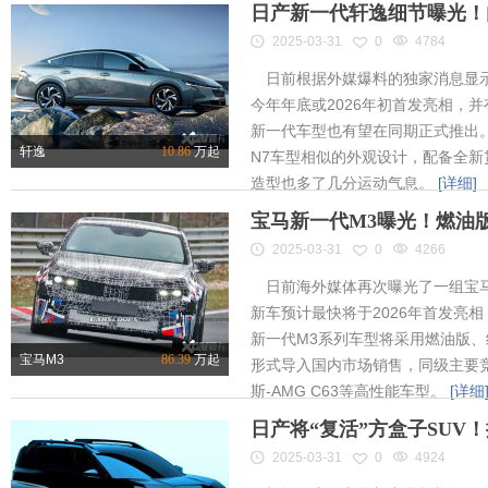
日产新一代轩逸细节曝光！内
2025-03-31
0
4784
日前根据外媒爆料的独家消息显示
今年年底或2026年初首发亮相，
新一代车型也有望在同期正式推出
轩逸
10.86
万起
N7车型相似的外观设计，配备全新
造型也多了几分运动气息。
[详细]
宝马新一代M3曝光！燃油
2025-03-31
0
4266
日前海外媒体再次曝光了一组宝马
新车预计最快将于2026年首发亮相
新一代M3系列车型将采用燃油版
宝马M3
86.39
万起
形式导入国内市场销售，同级主要竞
斯-AMG C63等高性能车型。
[详细
日产将“复活”方盒子SUV
2025-03-31
0
4924