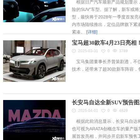
根据日产汽车最新产品规划显示，
险的SUV”车型。据了解，新车或将为
型，最快将于2028年一季度首发
内市场陆续推出，定位品牌旗下紧凑
紧凑。
[详细]
宝马超30款车4月23日亮
2025-03-31
0
3789
宝马集团董事长齐普策剧透，不仅
技术，还带来了超30款新车阵容
长安马自达全新SUV预告
2025-04-01
0
4829
根据此前消息显示，长安马自达将
也可视为ARATA创概念车的量产
展首发亮相，并同步开启新车预售工作