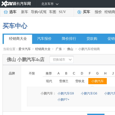
北京车市
选车
新车
导购
•
试驾
车图
SUV
买车
报价
经销
买车中心
经销商大全
汽车报价
降价排行
贷款购
促销
当前位置：
爱卡汽车
>
经销商大全
>
广东
>
佛山
>
小鹏汽车经销商
佛山 小鹏汽车4s店
切换城市
品牌
不限
推荐
A
B
C
D
F
G
H
J
现代
雪佛兰
雪铁龙
小鹏汽车
◆
◆
小鹏汽车：
小鹏汽车G9
小鹏汽车G6
小鹏汽车
小鹏P7+