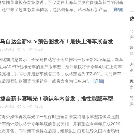
集团董事长齐普策剧透，不仅要在上海车展发布多项革新性的创新
，还带来了超30款新车阵容，包括概念车、艺术车和新产品。
[详细]
北
参
马自达全新SUV预告图发布！最快上海车展首发
普
25-04-01
0
4829
参
此前消息显示，长安马自达将于今年推出一款全新SUV车型，新车
奔
视为ARATA创概念车的量产版车型，预计最快将于今年4月在上海车
参
发亮相，并同步开启新车预售工作，或将定名为“EZ-60”。同时新车
在后期登陆欧洲等市场销售，或将命名为“CX-6e”。
[详细]
奥
参
捷全新卡宴曝光！确认年内首发，推性能版车型
朗
参
25-04-01
0
4201
海外媒体再次曝光了一组保时捷全新卡宴纯电版车型路试谍照图
新车预计最快将于今年年底前首发亮相，并有望在今年年底或2026
上市开售。同时新车也将在后期，继续以进口形似导入国内市场销