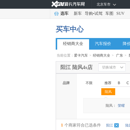
北京车市
选车
新车
导购
•
试驾
车图
SUV
买车中心
经销商大全
汽车报价
降
当前位置：
爱卡汽车
>
经销商大全
>
广东
>
阳江 陆风4s店
切换城市
品牌
不限
推荐
B
C
陆风
◆
◆
陆风：
荣曜
1
个商家符合已选条件
阳江
陆