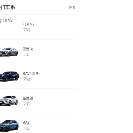
热门车系
更多
问界M7
万起
亚洲龙
万起
RAV4荣放
万起
威兰达
万起
途观L
万起