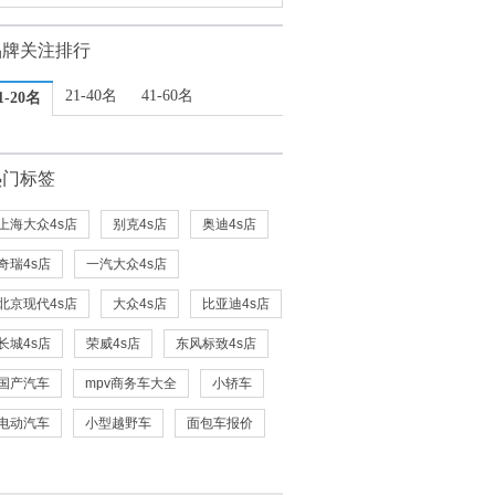
品牌关注排行
21-40名
41-60名
1-20名
热门标签
上海大众4s店
别克4s店
奥迪4s店
奇瑞4s店
一汽大众4s店
北京现代4s店
大众4s店
比亚迪4s店
长城4s店
荣威4s店
东风标致4s店
国产汽车
mpv商务车大全
小轿车
电动汽车
小型越野车
面包车报价