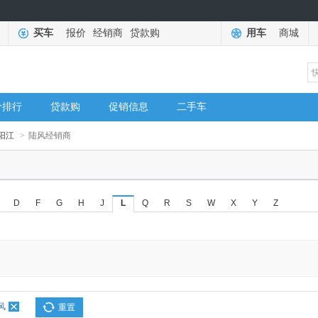
买车
报价
经销商
贷款购
用车
商城
价排行
贷款购
促销信息
二手车
阳江
>
陆风经销商
D
F
G
H
J
L
Q
R
S
W
X
Y
Z
风
重置