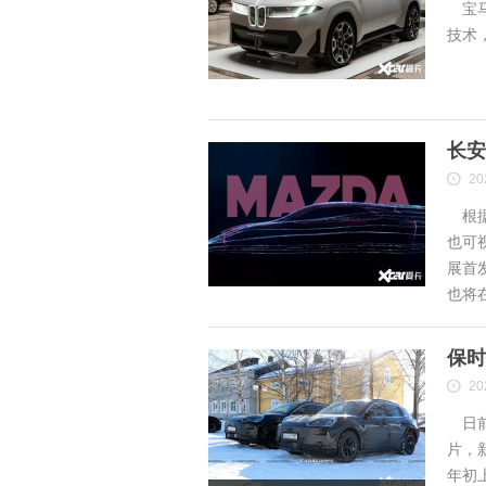
宝马
技术
长安
20
根据
也可
展首
也将
保时
20
日前
片，
年初