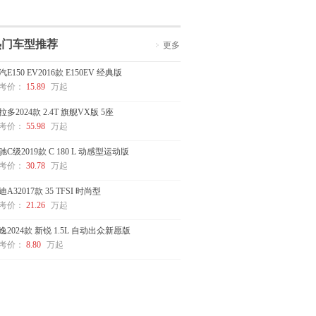
热门车型推荐
更多
汽E150 EV2016款 E150EV 经典版
考价：
15.89
万起
拉多2024款 2.4T 旗舰VX版 5座
考价：
55.98
万起
驰C级2019款 C 180 L 动感型运动版
考价：
30.78
万起
迪A32017款 35 TFSI 时尚型
考价：
21.26
万起
逸2024款 新锐 1.5L 自动出众新愿版
考价：
8.80
万起