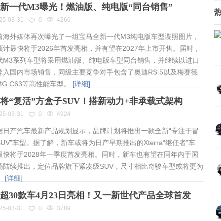
新一代M3曝光！燃油版、纯电版“同台销售”
25-03-31
0
4266
海外媒体再次曝光了一组宝马全新一代M3纯电版车型谍照图片，
预计最快将于2026年首发亮相，并有望在2027年上市开售。届时，
代M3系列车型将采用燃油版、纯电版车型同台销售，并继续以进口
导入国内市场销售，同级主要竞争对手包含了奥迪RS 5以及梅赛德
MG C63等高性能车型。
[详细]
将“复活”方盒子SUV！搭新动力+非承载式架构
25-03-31
0
4924
日产汽车最新产品规划显示，品牌计划将推出一款全新“专注于冒
UV”车型。据了解，新车或将为日产早期推出的Xterra“继任者”车
最快将于2028年一季度首发亮相。同时，新车也有望在同年内于国
场陆续推出，定位品牌旗下紧凑级SUV，尺寸相比奇骏车型或将更为
。
[详细]
超30款车4月23日亮相！又一新世代产品全球首发
25-03-31
0
3789