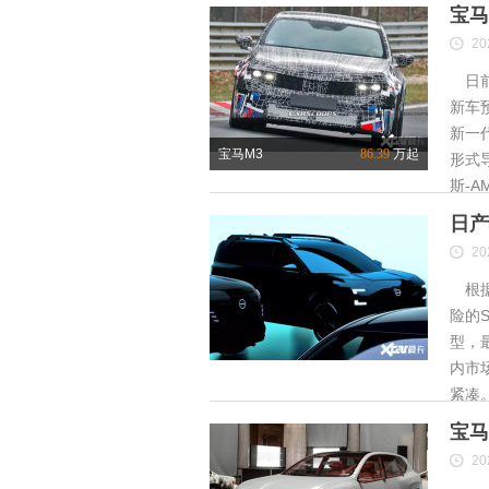
宝马
20
日前
新车
新一
宝马M3
86.39
万起
形式
斯-A
日产
20
根据
险的S
型，
内市
紧凑
宝马
20