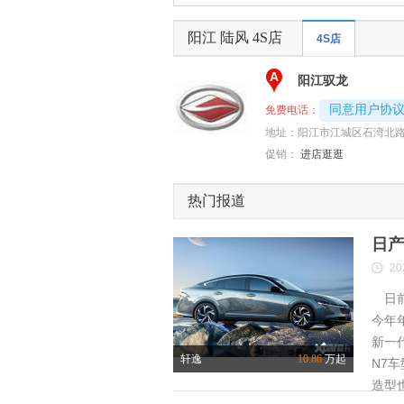
阳江 陆风 4S店
4S店
A
阳江驭龙
4008192707-
同意用户协
免费电话：
地址：
阳江市江城区石湾北路汇
促销：
进店逛逛
热门报道
日产
20
日前
今年
新一
轩逸
10.86
万起
N7
造型