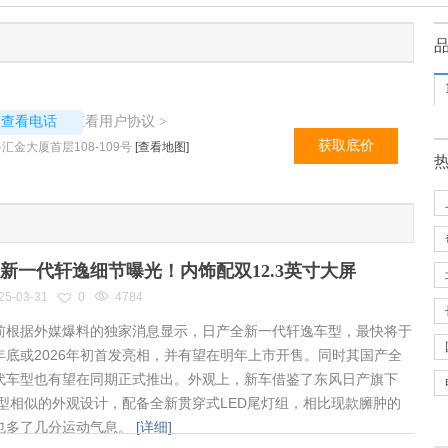
1247
查看用户协议
议查看电话
>
获取底价
金大厦首层108-109号
[查看地图]
新一代轩逸细节曝光！内饰配双12.3英寸大屏
25-03-31
0
4784
根据外媒爆料的独家消息显示，日产全新一代轩逸车型，最快将于
年底或2026年初首发亮相，并有望在明年上市开售。同时其国产全
代车型也有望在同期正式推出。外观上，新车借鉴了东风日产旗下
车型相似的外观设计，配备全新贯穿式LED尾灯组，相比现款臃肿的
也多了几分运动气息。
[详细]