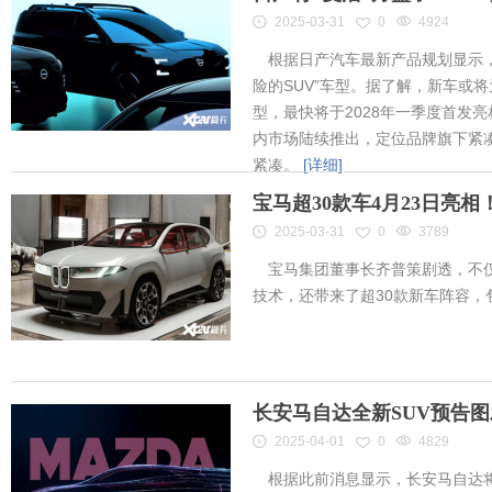
2025-03-31
0
4924
根据日产汽车最新产品规划显示，
险的SUV”车型。据了解，新车或将为
型，最快将于2028年一季度首发
内市场陆续推出，定位品牌旗下紧凑
紧凑。
[详细]
宝马超30款车4月23日亮
2025-03-31
0
3789
宝马集团董事长齐普策剧透，不仅
技术，还带来了超30款新车阵容
长安马自达全新SUV预告
2025-04-01
0
4829
根据此前消息显示，长安马自达将