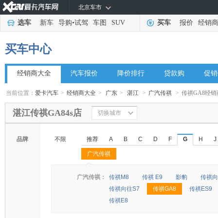
北京车市
选车
新车
导购
•
试驾
车图
SUV
买车
报价
经销
买车中心
经销商大全
汽车报价
降价排行
贷款购
促销
当前位置：
爱卡汽车
>
经销商大全
>
广东
>
湛江
>
广汽传祺
>
传祺GA8经销
湛江传祺GA84s店
切换城市
品牌
不限
推荐
A
B
C
D
F
G
H
J
广汽传祺
◆
◆
广汽传祺：
传祺M8
传祺 E9
影豹
传祺向
传祺向往S7
传祺GA8
传祺ES9
传祺E8