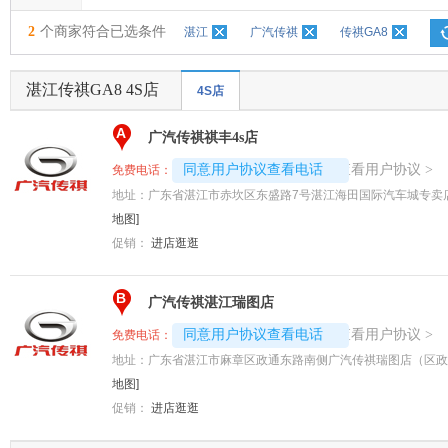
2
个商家符合已选条件
湛江
广汽传祺
传祺GA8
湛江传祺GA8 4S店
4S店
A
广汽传祺祺丰4s店
4008192717-5555
查看用户协议
同意用户协议查看电话
>
免费电话：
地址：
广东省湛江市赤坎区东盛路7号湛江海田国际汽车城专卖店
地图]
促销：
进店逛逛
B
广汽传祺湛江瑞图店
4008192696-1106
查看用户协议
同意用户协议查看电话
>
免费电话：
地址：
广东省湛江市麻章区政通东路南侧广汽传祺瑞图店（区政
地图]
促销：
进店逛逛