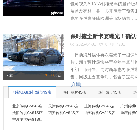
也可视为ARATA创概念车的量产
展首发亮相，并同步开启新车预售工作
也将在后期登陆欧洲等市场销售，或将
保时捷全新卡宴曝光！确认
2025-04-01
0
4201
日前海外媒体再次曝光了一组保时
片，新车预计最快将于今年年底前首
年初上市开售。同时新车也将在后
卡宴
91.80
万起
售，同级主要竞争对手包含了宝马X
[详细]
传祺GA8热门城市4S店
热门品牌4S店
热门城市4S店
热
北京传祺GA84S店
天津传祺GA84S店
上海传祺GA84S店
广州传祺G
沈阳传祺GA84S店
西安传祺GA84S店
成都传祺GA84S店
重庆传祺G
宁波传祺GA84S店