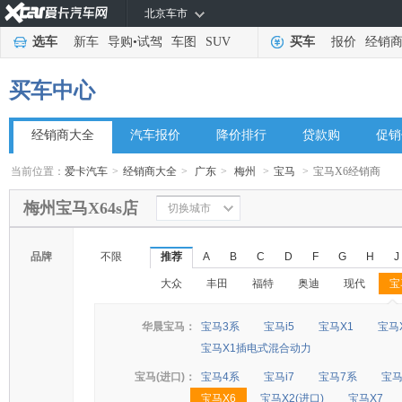
北京车市
选车
新车
导购
•
试驾
车图
SUV
买车
报价
经销
买车中心
经销商大全
汽车报价
降价排行
贷款购
促销
当前位置：
爱卡汽车
>
经销商大全
>
广东
>
梅州
>
宝马
>
宝马X6经销商
梅州宝马X64s店
切换城市
品牌
不限
推荐
A
B
C
D
F
G
H
J
大众
丰田
福特
奥迪
现代
宝
◆
◆
华晨宝马：
宝马3系
宝马i5
宝马X1
宝马
宝马X1插电式混合动力
宝马(进口)：
宝马4系
宝马i7
宝马7系
宝马
宝马X6
宝马X2(进口)
宝马X7