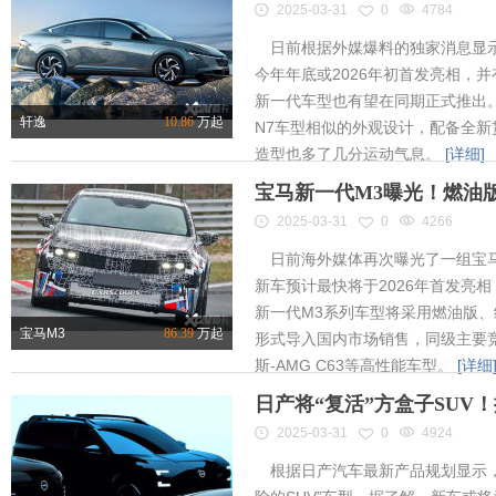
2025-03-31
0
4784
日前根据外媒爆料的独家消息显示
今年年底或2026年初首发亮相，
新一代车型也有望在同期正式推出
轩逸
10.86
万起
N7车型相似的外观设计，配备全新
造型也多了几分运动气息。
[详细]
宝马新一代M3曝光！燃油
2025-03-31
0
4266
日前海外媒体再次曝光了一组宝马
新车预计最快将于2026年首发亮相
新一代M3系列车型将采用燃油版
宝马M3
86.39
万起
形式导入国内市场销售，同级主要竞
斯-AMG C63等高性能车型。
[详细
日产将“复活”方盒子SUV
2025-03-31
0
4924
根据日产汽车最新产品规划显示，