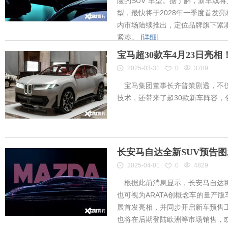
险的SUV”车型。据了解，新车或将为
型，最快将于2028年一季度首发
内市场陆续推出，定位品牌旗下紧凑
紧凑。
[详细]
宝马超30款车4月23日亮
2025-03-31
0
3789
宝马集团董事长齐普策剧透，不仅
技术，还带来了超30款新车阵容
长安马自达全新SUV预告
2025-04-01
0
4829
根据此前消息显示，长安马自达将
也可视为ARATA创概念车的量产
展首发亮相，并同步开启新车预售工作
也将在后期登陆欧洲等市场销售，或将