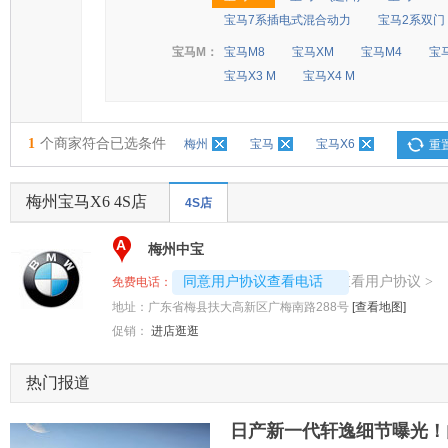
宝马7系插电式混合动力
宝马2系双门
宝马M：
宝马M8
宝马XM
宝马M4
宝
宝马X3 M
宝马X4 M
1
个商家符合已选条件
梅州
宝马
宝马X6
重
梅州宝马X6 4S店
4S店
A
梅州中宝
4008192717-9987
查看用户协议
同意用户协议查看电话
>
免费电话：
地址：
广东省梅县扶大高新区广梅南路288号
[查看地图]
促销：
进店逛逛
热门报道
日产新一代轩逸细节曝光！内