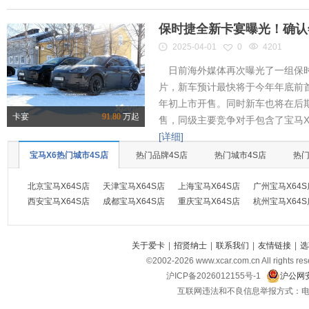
保时捷全新卡宴曝光！确认
2025-04-01
0
4201
日前海外媒体再次曝光了一组保时
片，新车预计最快将于今年年底前首
年初上市开售。同时新车也将在后
卡宴
91.80
万起
售，同级主要竞争对手包含了宝马X
[详细]
宝马X6热门城市4S店
热门品牌4S店
热门城市4S店
热
北京宝马X64S店
天津宝马X64S店
上海宝马X64S店
广州宝马X64S
西安宝马X64S店
成都宝马X64S店
重庆宝马X64S店
杭州宝马X64S
关于爱卡
|
招贤纳士
|
联系我们
|
友情链接
|
选
©2002-
2026
www.xcar.com.cn All ri
沪ICP备2026012155号-1
沪公网安
互联网违法和不良信息举报方式：电话：021-