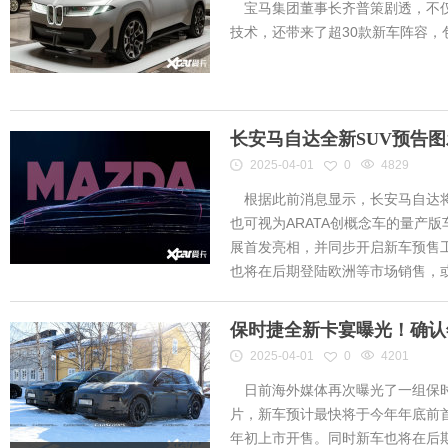
宝马集团董事长齐普策剧透，不仅
技术，还带来了超30款新车阵容
长安马自达全新SUV预告
2025-04-01
0
4829
根据此前消息显示，长安马自达将
也可视为ARATA创概念车的量产
展首发亮相，并同步开启新车预售工作
也将在后期登陆欧洲等市场销售，或将
保时捷全新卡宴曝光！确认
2025-04-01
0
4201
日前海外媒体再次曝光了一组保时
片，新车预计最快将于今年年底前首
年初上市开售。同时新车也将在后