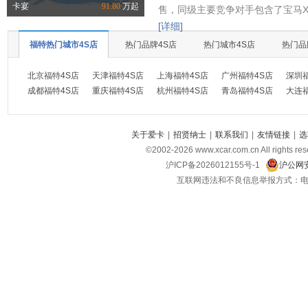
卡宴
91.80
万起
售，同级主要竞争对手包含了宝马X
[详细]
福特热门城市4S店
热门品牌4S店
热门城市4S店
热门品
北京福特4S店
天津福特4S店
上海福特4S店
广州福特4S店
深圳
成都福特4S店
重庆福特4S店
杭州福特4S店
青岛福特4S店
大连
关于爱卡
|
招贤纳士
|
联系我们
|
友情链接
|
选
©2002-
2026
www.xcar.com.cn All ri
沪ICP备2026012155号-1
沪公网安
互联网违法和不良信息举报方式：电话：021-