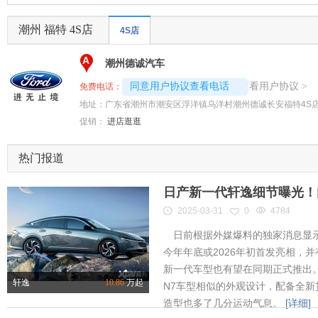
潮州 福特 4S店
4S店
A
潮州德诚汽车
4008192707-2141
查看用户协议
同意用户协议查看电话
>
免费电话：
地址：
广东省潮州市潮安区浮洋镇乌洋村潮州德诚长安福特4S
促销：
进店逛逛
热门报道
日产新一代轩逸细节曝光！内
2025-03-31
0
4784
日前根据外媒爆料的独家消息显示
今年年底或2026年初首发亮相，
新一代车型也有望在同期正式推出
轩逸
10.86
万起
N7车型相似的外观设计，配备全新
造型也多了几分运动气息。
[详细]