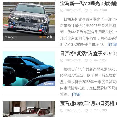
宝马新一代M3曝光！燃油
2025-03-31
0
4266
日前海外媒体再次曝光了一组宝马
新车预计最快将于2026年首发亮相
新一代M3系列车型将采用燃油版
宝马M3
86.39
万起
形式导入国内市场销售，同级主要竞
斯-AMG C63等高性能车型。
[详细
日产将“复活”方盒子SUV
2025-03-31
0
4924
根据日产汽车最新产品规划显示，
险的SUV”车型。据了解，新车或将为
型，最快将于2028年一季度首发
内市场陆续推出，定位品牌旗下紧凑
紧凑。
[详细]
宝马超30款车4月23日亮
2025-03-31
0
3789