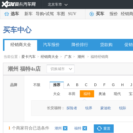
北京车市
选车
新车
导购
•
试驾
车图
SUV
买车
报价
经销
买车中心
经销商大全
汽车报价
降价排行
贷款购
促销
当前位置：
爱卡汽车
>
经销商大全
>
广东
>
潮州
>
福特经销商
潮州 福特4s店
切换城市
品牌
不限
推荐
A
B
C
D
F
G
H
J
大众
丰田
福特
奥迪
现代
宝
◆
◆
长安福特：
探险者
锐界
蒙迪欧
锐际
1
个商家符合已选条件
潮州
福特
重置