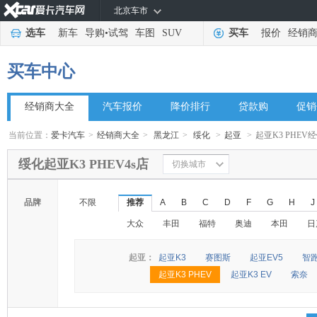
北京车市
选车
新车
导购
•
试驾
车图
SUV
买车
报价
经销
买车中心
经销商大全
汽车报价
降价排行
贷款购
促销
当前位置：
爱卡汽车
>
经销商大全
>
黑龙江
>
绥化
>
起亚
>
起亚K3 PHEV
绥化起亚K3 PHEV4s店
切换城市
品牌
不限
推荐
A
B
C
D
F
G
H
J
大众
丰田
福特
奥迪
本田
日
起亚：
起亚K3
赛图斯
起亚EV5
智
起亚K3 PHEV
起亚K3 EV
索奈