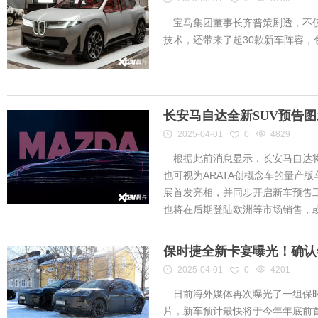
宝马集团董事长齐普策剧透，不仅
技术，还带来了超30款新车阵容
长安马自达全新SUV预告
2025-04-01
0
4829
根据此前消息显示，长安马自达将
也可视为ARATA创概念车的量产
展首发亮相，并同步开启新车预售工作
也将在后期登陆欧洲等市场销售，或将
保时捷全新卡宴曝光！确认
2025-04-01
0
4201
日前海外媒体再次曝光了一组保时
片，新车预计最快将于今年年底前首