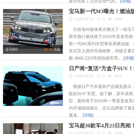
造型也多了几分运动气息。
[详细]
宝马新一代M3曝光！燃油
2025-03-31
0
4266
日前海外媒体再次曝光了一组宝马
新车预计最快将于2026年首发亮相
新一代M3系列车型将采用燃油版
宝马M3
86.39
万起
形式导入国内市场销售，同级主要竞
斯-AMG C63等高性能车型。
[详细
日产将“复活”方盒子SUV
2025-03-31
0
4924
根据日产汽车最新产品规划显示，
险的SUV”车型。据了解，新车或将为
型，最快将于2028年一季度首发
内市场陆续推出，定位品牌旗下紧凑
紧凑。
[详细]
宝马超30款车4月23日亮
2025-03-31
0
3789