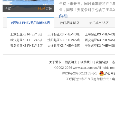
年初上市开售。同时新车也将在后
卡宴
91.80
万起
售，同级主要竞争对手包含了宝马X
[详细]
起亚K3 PHEV热门城市4S店
热门品牌4S店
热门城市4S店
北京起亚K3 PHEV4S店
天津起亚K3 PHEV4S店
上海起亚K3 PHEV4S
武汉起亚K3 PHEV4S店
沈阳起亚K3 PHEV4S店
西安起亚K3 PHEV4S
青岛起亚K3 PHEV4S店
大连起亚K3 PHEV4S店
宁波起亚K3 PHEV4S
关于爱卡
|
招贤纳士
|
联系我们
|
友情链接
|
选
©2002-
2026
www.xcar.com.cn All ri
沪ICP备2026012155号-1
沪公网安
互联网违法和不良信息举报方式：电话：021-