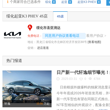
1
个商家符合已选条件
绥化
起亚
起亚K3 PHEV
绥化起亚K3 PHEV 4S店
4S店
A
绥化市圣亚润达
4008192696-3966
查看用户协议
同意用户协议查看电话
>
免费电话：
地址：
黑龙江省绥化市北林区经济开发区88号
[查看地图]
促销：
进店逛逛
热门报道
日产新一代轩逸细节曝光！内
2025-03-31
0
4784
日前根据外媒爆料的独家消息显示
今年年底或2026年初首发亮相，
新一代车型也有望在同期正式推出
轩逸
10.86
万起
N7车型相似的外观设计，配备全新