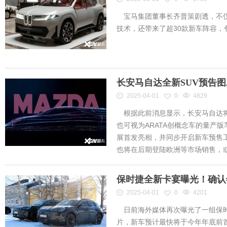
宝马集团董事长齐普策剧透，不仅
技术，还带来了超30款新车阵容
长安马自达全新SUV预告
2025-04-01
0
4829
根据此前消息显示，长安马自达将
也可视为ARATA创概念车的量产
展首发亮相，并同步开启新车预售工作
也将在后期登陆欧洲等市场销售，或将
保时捷全新卡宴曝光！确认
2025-04-01
0
4201
日前海外媒体再次曝光了一组保时
片，新车预计最快将于今年年底前首