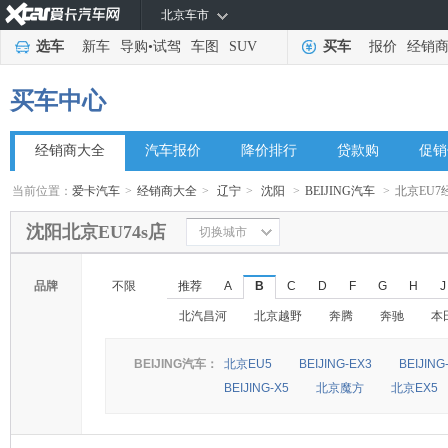
北京车市
选车
新车
导购
•
试驾
车图
SUV
买车
报价
经销
买车中心
经销商大全
汽车报价
降价排行
贷款购
促销
当前位置：
爱卡汽车
>
经销商大全
>
辽宁
>
沈阳
>
BEIJING汽车
>
北京EU7
沈阳北京EU74s店
切换城市
品牌
不限
推荐
A
B
C
D
F
G
H
J
北汽昌河
北京越野
奔腾
奔驰
本
BEIJING汽车：
北京EU5
BEIJING-EX3
BEIJING
BEIJING-X5
北京魔方
北京EX5