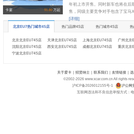
年初上市开售。同时新车也将在后
卡宴
91.80
万起
售，同级主要竞争对手包含了宝马X
[详细]
北京EU7热门城市4S店
热门品牌4S店
热门城市4S店
热
北京北京EU74S店
天津北京EU74S店
上海北京EU74S店
广州北京E
沈阳北京EU74S店
西安北京EU74S店
成都北京EU74S店
重庆北京E
宁波北京EU74S店
关于爱卡
|
招贤纳士
|
联系我们
|
友情链接
|
选
©2002-
2026
www.xcar.com.cn All ri
沪ICP备2026012155号-1
沪公网安
互联网违法和不良信息举报方式：电话：021-