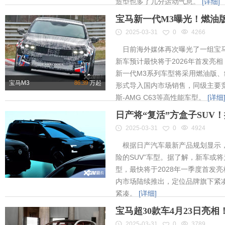
造型也多了几分运动气息。
[详细]
宝马新一代M3曝光！燃油
2025-03-31
0
4266
日前海外媒体再次曝光了一组宝马
新车预计最快将于2026年首发亮相
新一代M3系列车型将采用燃油版
宝马M3
86.39
万起
形式导入国内市场销售，同级主要竞
斯-AMG C63等高性能车型。
[详细
日产将“复活”方盒子SUV
2025-03-31
0
4924
根据日产汽车最新产品规划显示，
险的SUV”车型。据了解，新车或将为
型，最快将于2028年一季度首发
内市场陆续推出，定位品牌旗下紧凑
紧凑。
[详细]
宝马超30款车4月23日亮
2025-03-31
0
3789