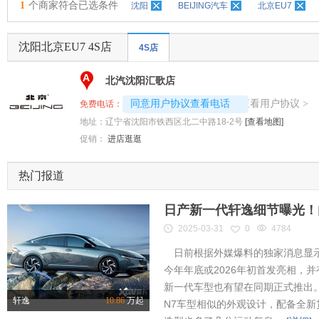
1
个商家符合已选条件
沈阳
BEIJING汽车
北京EU7
沈阳北京EU7 4S店
4S店
A
北汽沈阳汇歌店
4008192696-5349
查看用户协议
同意用户协议查看电话
>
免费电话：
地址：
辽宁省沈阳市铁西区北二中路18-2号
[查看地图]
促销：
进店逛逛
热门报道
日产新一代轩逸细节曝光！内
2025-03-31
0
4784
日前根据外媒爆料的独家消息显示
今年年底或2026年初首发亮相，
新一代车型也有望在同期正式推出
轩逸
10.86
万起
N7车型相似的外观设计，配备全新