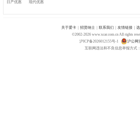
日产优惠
现代优惠
关于爱卡
|
招贤纳士
|
联系我们
|
友情链接
|
选
©2002-
2026
www.xcar.com.cn All ri
沪ICP备2026012155号-1
沪公网安备
互联网违法和不良信息举报方式：电话：021-