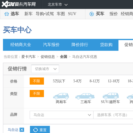
北京车市
选车
新车
导购
•
试驾
车图
SUV
买车
报价
经销
买车中心
经销商大全
汽车报价
降价排行
贷款购
促销
当前位置：
爱卡汽车
>
促销信息
>
全国
>
马自达汽车优惠
促销行情
切换城市
不限
5万以下
5-8万
8-12万
12-18万
18
价格
不限
类型
两厢车
三厢车
SUV/越野车
品牌
马自达
选择车系（可不选）
马自达
重置