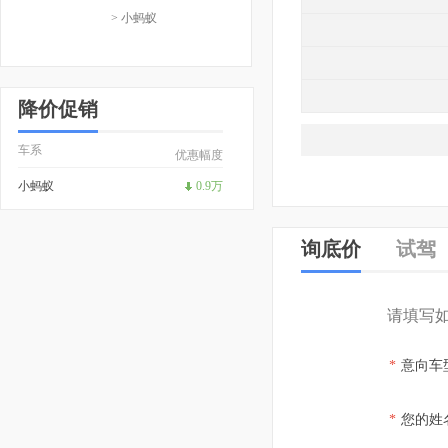
> 小蚂蚁
降价促销
车系
优惠幅度
小蚂蚁
0.9万
询底价
试驾
请填写
*
意向车
*
您的姓