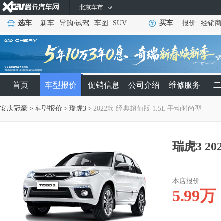
北京车市
选车
新车
导购
•
试驾
车图
SUV
买车
报价
经销
首页
车型报价
促销信息
公司介绍
维修服务
二
安庆冠豪
>
车型报价
>
瑞虎3
>
2022款 经典超值版 1.5L 手动时尚型
瑞虎3 2
本店报价
5.99
万