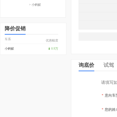
> 小蚂蚁
降价促销
车系
优惠幅度
小蚂蚁
0.9万
询底价
试驾
请填写
*
意向车
*
您的姓