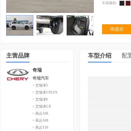
车身颜色:
询底价
主营品牌
车型介绍
配
奇瑞
奇瑞汽车
> 艾瑞泽5
> 艾瑞泽5 PLUS
> 艾瑞泽8
> 艾瑞泽GX
> 风云A8L
> 风云A9L
> 风云T10