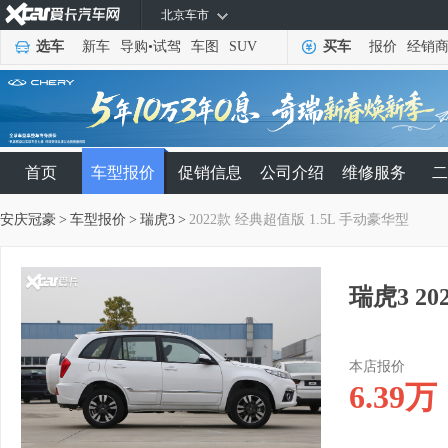
北京车市
选车
新车
导购
•
试驾
车图
SUV
买车
报价
经销
首页
车型报价
促销信息
公司介绍
维修服务
二
安庆冠豪
>
车型报价
>
瑞虎3
>
2022款 经典超值版 1.5L 手动豪华型
瑞虎3 2
本店报价
6.39
万