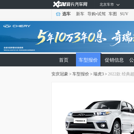
北京车市
选车
新车
导购
•
试驾
车图
SUV
首页
车型报价
促销信息
公
安庆冠豪
>
车型报价
>
瑞虎3
>
2022款 经典超