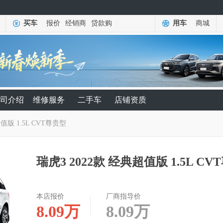
买车
报价
经销商
贷款购
用车
商城
司介绍
维修服务
二手车
店铺资质
值版 1.5L CVT尊贵型
瑞虎3 2022款 经典超值版 1.5L C
本店报价
厂商指导价
8.09
万
8.09
万