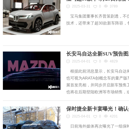
2025-03-31
0
3789
宝马集团董事长齐普策剧透，不仅
技术，还带来了超30款新车阵容
长安马自达全新SUV预告
2025-04-01
0
4829
根据此前消息显示，长安马自达将
也可视为ARATA创概念车的量产
展首发亮相，并同步开启新车预售工作
也将在后期登陆欧洲等市场销售，或将
保时捷全新卡宴曝光！确认
2025-04-01
0
4201
日前海外媒体再次曝光了一组保时