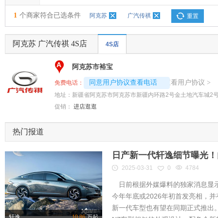
1
个商家符合已选条件
阿克苏
广汽传祺
重置
阿克苏 广汽传祺 4S店
4S店
A
阿克苏市裕宝
4008192696-3666
查看用户协议
同意用户协议查看电话
>
免费电话：
地址：
新疆省阿克苏市阿克苏市新疆内环路2号金土地汽车城2
促销：
进店逛逛
热门报道
日产新一代轩逸细节曝光！内
2025-03-31
0
4784
日前根据外媒爆料的独家消息显示
今年年底或2026年初首发亮相，
新一代车型也有望在同期正式推出
轩逸
10.86
万起