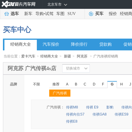
北京车市
选车
新车
导购
•
试驾
车图
SUV
买车
报价
经销
买车中心
经销商大全
汽车报价
降价排行
贷款购
促销
当前位置：
爱卡汽车
>
经销商大全
>
新疆
>
阿克苏
>
广汽传祺经销商
阿克苏 广汽传祺4s店
切换城市
品牌
不限
推荐
A
B
C
D
F
G
H
J
广汽传祺
◆
◆
广汽传祺：
传祺M8
传祺 E9
影豹
传祺向
传祺向往S7
传祺GA8
传祺ES9
传祺E8