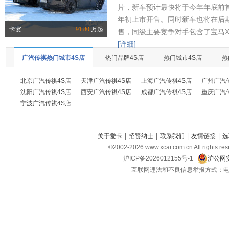
片，新车预计最快将于今年年底前首
年初上市开售。同时新车也将在后
卡宴
91.80
万起
售，同级主要竞争对手包含了宝马X
[详细]
广汽传祺热门城市4S店
热门品牌4S店
热门城市4S店
热
北京广汽传祺4S店
天津广汽传祺4S店
上海广汽传祺4S店
广州广汽
沈阳广汽传祺4S店
西安广汽传祺4S店
成都广汽传祺4S店
重庆广汽
宁波广汽传祺4S店
关于爱卡
|
招贤纳士
|
联系我们
|
友情链接
|
选
©2002-
2026
www.xcar.com.cn All ri
沪ICP备2026012155号-1
沪公网安
互联网违法和不良信息举报方式：电话：021-