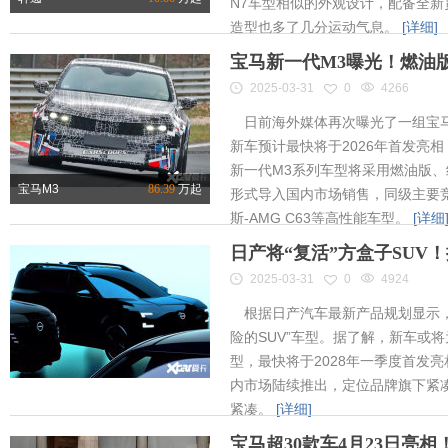
N7车型相似的外观设计，配备全新
造型也多了几分运动气息。
[详细]
宝马新一代M3曝光！燃油
2025-03-31
0
4266
日前海外媒体再次曝光了一组宝马
新车预计最快将于2026年首发亮相
新一代M3系列车型将采用燃油版
宝马M3
86.39
万起
形式导入国内市场销售，同级主要竞
斯-AMG C63等高性能车型。
[详细
日产将“复活”方盒子SUV
2025-03-31
0
4924
根据日产汽车最新产品规划显示，
险的SUV”车型。据了解，新车或将为
型，最快将于2028年一季度首发
内市场陆续推出，定位品牌旗下紧凑
紧凑。
[详细]
宝马超30款车4月23日亮