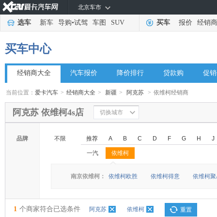
北京车市
选车
新车
导购
•
试驾
车图
SUV
买车
报价
经销
买车中心
经销商大全
汽车报价
降价排行
贷款购
促销
当前位置：
爱卡汽车
>
经销商大全
>
新疆
>
阿克苏
>
依维柯经销商
阿克苏 依维柯4s店
切换城市
品牌
不限
推荐
A
B
C
D
F
G
H
J
一汽
依维柯
◆
◆
南京依维柯：
依维柯欧胜
依维柯得意
依维柯聚
1
个商家符合已选条件
阿克苏
依维柯
重置