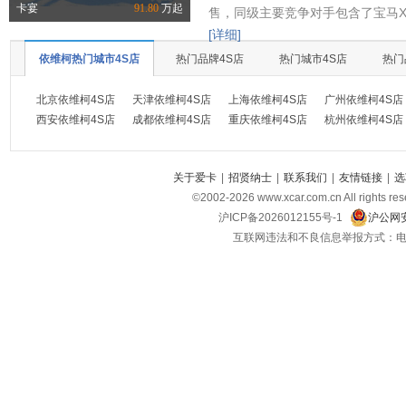
卡宴
91.80
万起
售，同级主要竞争对手包含了宝马X
[详细]
依维柯热门城市4S店
热门品牌4S店
热门城市4S店
热门
北京依维柯4S店
天津依维柯4S店
上海依维柯4S店
广州依维柯4S店
西安依维柯4S店
成都依维柯4S店
重庆依维柯4S店
杭州依维柯4S店
关于爱卡
|
招贤纳士
|
联系我们
|
友情链接
|
选
©2002-
2026
www.xcar.com.cn All ri
沪ICP备2026012155号-1
沪公网安
互联网违法和不良信息举报方式：电话：021-