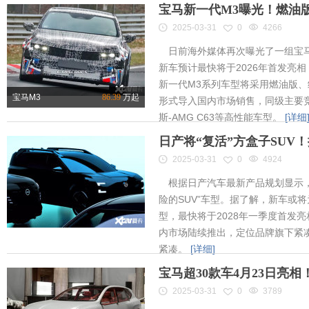
宝马新一代M3曝光！燃油
2025-03-31
0
4266
日前海外媒体再次曝光了一组宝马
新车预计最快将于2026年首发亮相
新一代M3系列车型将采用燃油版
宝马M3
86.39
万起
形式导入国内市场销售，同级主要竞
斯-AMG C63等高性能车型。
[详细
日产将“复活”方盒子SUV
2025-03-31
0
4924
根据日产汽车最新产品规划显示，
险的SUV”车型。据了解，新车或将为
型，最快将于2028年一季度首发
内市场陆续推出，定位品牌旗下紧凑
紧凑。
[详细]
宝马超30款车4月23日亮
2025-03-31
0
3789