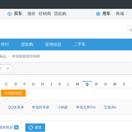
买车
报价
经销商
贷款购
用车
商城
价排行
贷款购
促销信息
二手车
乐山
>
奇瑞新能源经销商
市
C
D
F
G
H
J
K
L
M
Q
R
S
W
X
奇瑞新能源
◆
◆
QQ冰淇淋
奇瑞舒享家
小蚂蚁
奇瑞无界Pro
艾瑞泽e
瑞新能源
重置