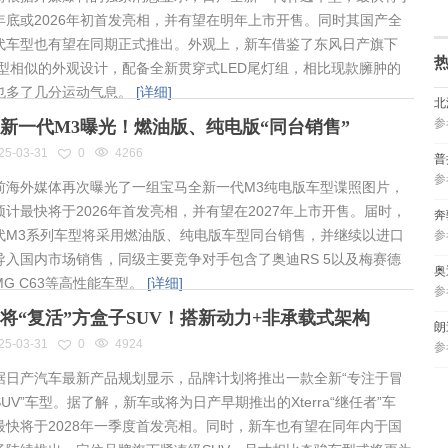
年底或2026年初首发亮相，并有望在明年上市开售。同时其国产全
代车型也有望在同期正式推出。外观上，新车借鉴了东风日产旗下
车型相似的外观设计，配备全新贯穿式LED尾灯组，相比现款臃肿的
也多了几分运动气息。
[详细]
北
参
新一代M3曝光！燃油版、纯电版“同台销售”
25-03-31
0
4266
普
参
海外媒体再次曝光了一组宝马全新一代M3纯电版车型谍照图片，
预计最快将于2026年首发亮相，并有望在2027年上市开售。届时，
奔
代M3系列车型将采用燃油版、纯电版车型同台销售，并继续以进口
参
导入国内市场销售，同级主要竞争对手包含了奥迪RS 5以及梅赛德
奥
MG C63等高性能车型。
[详细]
参
将“复活”方盒子SUV！搭新动力+非承载式架构
朗
25-03-31
0
4924
参
日产汽车最新产品规划显示，品牌计划将推出一款全新“专注于冒
UV”车型。据了解，新车或将为日产早期推出的Xterra“继任者”车
最快将于2028年一季度首发亮相。同时，新车也有望在同年内于国