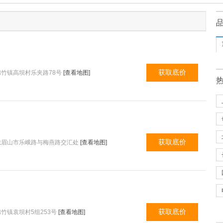
获取底价
竹镇高坝村乐夹路78号
[查看地图]
获取底价
峨眉山市乐峨路与梅燕路交汇处
[查看地图]
获取底价
竹镇袁坝村5组253号
[查看地图]