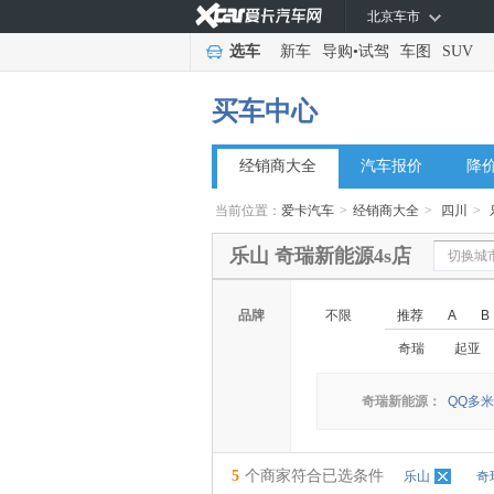
北京车市
选车
新车
导购
•
试驾
车图
SUV
买车中心
经销商大全
汽车报价
降
当前位置：
爱卡汽车
>
经销商大全
>
四川
>
乐山 奇瑞新能源4s店
切换城
品牌
不限
推荐
A
B
奇瑞
起亚
奇瑞新能源：
QQ多米
5
个商家符合已选条件
乐山
奇