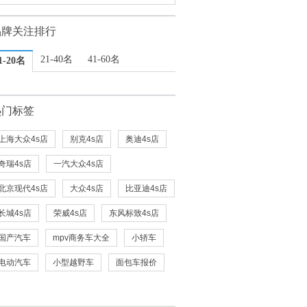
品牌关注排行
21-40名
41-60名
1-20名
热门标签
上海大众4s店
别克4s店
奥迪4s店
奇瑞4s店
一汽大众4s店
北京现代4s店
大众4s店
比亚迪4s店
长城4s店
荣威4s店
东风标致4s店
国产汽车
mpv商务车大全
小轿车
电动汽车
小型越野车
面包车报价