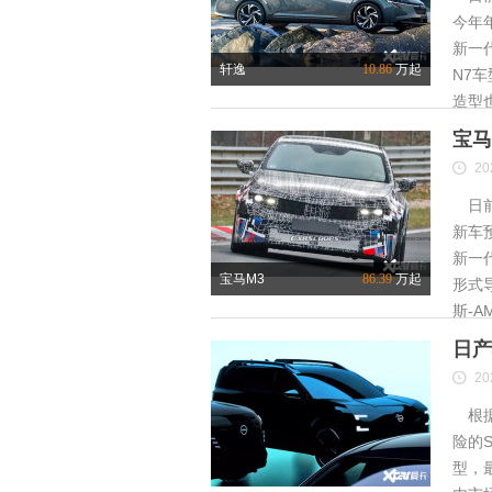
今年
新一
轩逸
10.86
万起
N7
造型
宝马
20
日前
新车
新一
宝马M3
86.39
万起
形式
斯-A
日产
20
根据
险的S
型，