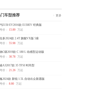
热门车型推荐
更多
汽E150 EV2016款 E150EV 经典版
考价：
15.89
万起
拉多2024款 2.4T 旗舰VX版 5座
考价：
55.98
万起
驰C级2019款 C 180 L 动感型运动版
考价：
30.78
万起
迪A32017款 35 TFSI 时尚型
考价：
21.26
万起
逸2024款 新锐 1.5L 自动出众新愿版
考价：
8.80
万起