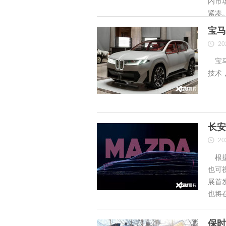
内市
紧凑
宝马
20
宝马
技术
长安
20
根据
也可
展首
也将
保时