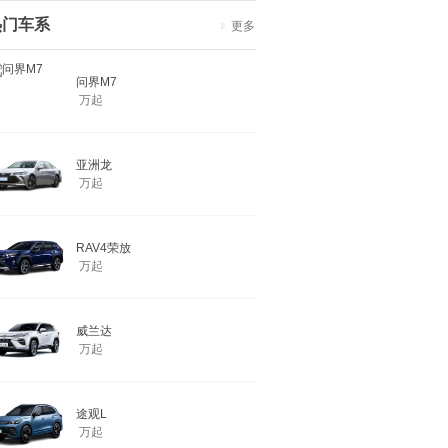
热门车系
更多
问界M7
万起
亚洲龙
万起
RAV4荣放
万起
威兰达
万起
途观L
万起