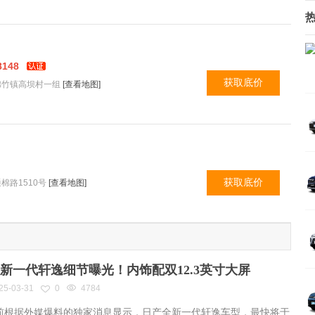
8148
获取底价
棉竹镇高坝村一组
[查看地图]
获取底价
棉路1510号
[查看地图]
新一代轩逸细节曝光！内饰配双12.3英寸大屏
25-03-31
0
4784
根据外媒爆料的独家消息显示，日产全新一代轩逸车型，最快将于