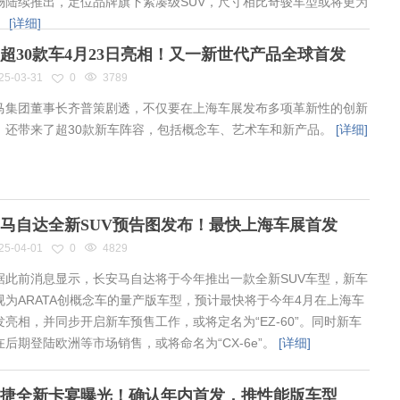
场陆续推出，定位品牌旗下紧凑级SUV，尺寸相比奇骏车型或将更为
。
[详细]
超30款车4月23日亮相！又一新世代产品全球首发
25-03-31
0
3789
集团董事长齐普策剧透，不仅要在上海车展发布多项革新性的创新
，还带来了超30款新车阵容，包括概念车、艺术车和新产品。
[详细]
马自达全新SUV预告图发布！最快上海车展首发
25-04-01
0
4829
此前消息显示，长安马自达将于今年推出一款全新SUV车型，新车
视为ARATA创概念车的量产版车型，预计最快将于今年4月在上海车
发亮相，并同步开启新车预售工作，或将定名为“EZ-60”。同时新车
在后期登陆欧洲等市场销售，或将命名为“CX-6e”。
[详细]
捷全新卡宴曝光！确认年内首发，推性能版车型