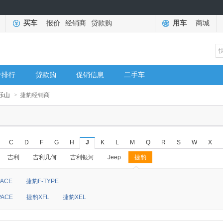
买车
报价
经销商
贷款购
用车
商城
价排行
贷款购
促销信息
二手车
乐山
>
捷豹经销商
C
D
F
G
H
J
K
L
M
Q
R
S
W
X
吉利
吉利几何
吉利银河
Jeep
捷豹
◆
◆
ACE
捷豹F-TYPE
PACE
捷豹XFL
捷豹XEL