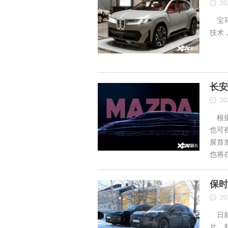
20
宝马
技术
长安
20
根据
也可
展首
也将
保时
20
日前
片，