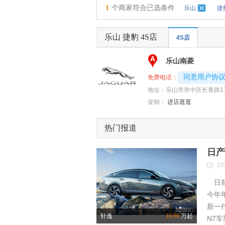
1
个商家符合已选条件
乐山
捷
乐山 捷豹 4S店
4S店
A
乐山南菱
4008192696-
同意用户协
免费电话：
地址：
乐山市市中区长青路11
促销：
进店逛逛
热门报道
日产
20
日前
今年
新一
轩逸
10.86
万起
N7