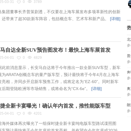
25-03-31
0
3789
集团董事长齐普策剧透，不仅要在上海车展发布多项革新性的创新
，还带来了超30款新车阵容，包括概念车、艺术车和新产品。
[详细]
北
参
马自达全新SUV预告图发布！最快上海车展首发
普
25-04-01
0
4829
参
此前消息显示，长安马自达将于今年推出一款全新SUV车型，新车
奔
视为ARATA创概念车的量产版车型，预计最快将于今年4月在上海车
参
发亮相，并同步开启新车预售工作，或将定名为“EZ-60”。同时新车
在后期登陆欧洲等市场销售，或将命名为“CX-6e”。
[详细]
奥
参
捷全新卡宴曝光！确认年内首发，推性能版车型
朗
参
25-04-01
0
4201
海外媒体再次曝光了一组保时捷全新卡宴纯电版车型路试谍照图
新车预计最快将于今年年底前首发亮相，并有望在今年年底或2026