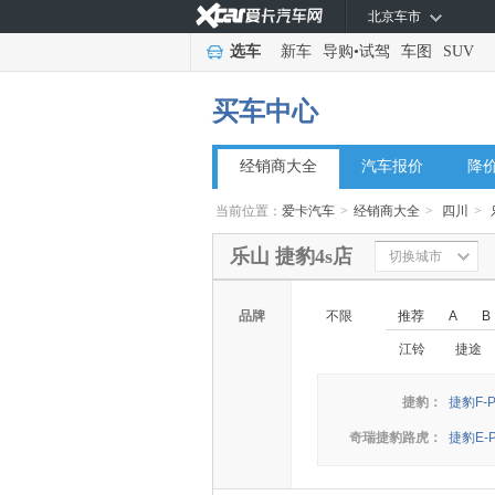
北京车市
选车
新车
导购
•
试驾
车图
SUV
买车中心
经销商大全
汽车报价
降
当前位置：
爱卡汽车
>
经销商大全
>
四川
>
乐山 捷豹4s店
切换城市
品牌
不限
推荐
A
B
江铃
捷途
捷豹：
捷豹F-P
奇瑞捷豹路虎：
捷豹E-