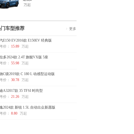
万起
热门车型推荐
更多
汽E150 EV2016款 E150EV 经典版
考价：
15.89
万起
拉多2024款 2.4T 旗舰VX版 5座
考价：
55.98
万起
驰C级2019款 C 180 L 动感型运动版
考价：
30.78
万起
迪A32017款 35 TFSI 时尚型
考价：
21.26
万起
逸2024款 新锐 1.5L 自动出众新愿版
考价：
8.80
万起