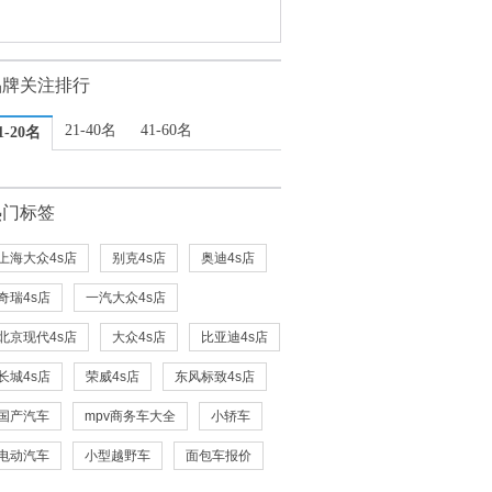
品牌关注排行
21-40名
41-60名
1-20名
热门标签
上海大众4s店
别克4s店
奥迪4s店
奇瑞4s店
一汽大众4s店
北京现代4s店
大众4s店
比亚迪4s店
长城4s店
荣威4s店
东风标致4s店
国产汽车
mpv商务车大全
小轿车
电动汽车
小型越野车
面包车报价