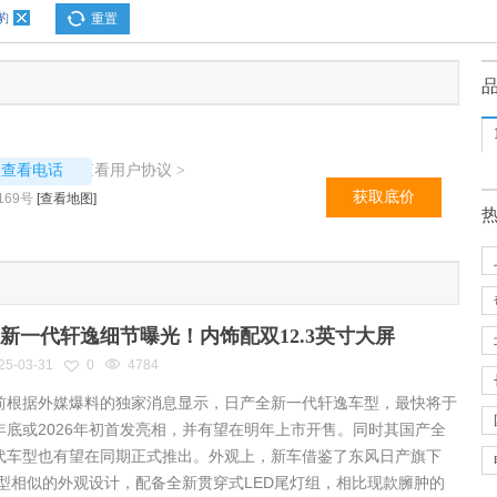
豹
重置
8237
查看用户协议
议查看电话
>
获取底价
69号
[查看地图]
新一代轩逸细节曝光！内饰配双12.3英寸大屏
25-03-31
0
4784
根据外媒爆料的独家消息显示，日产全新一代轩逸车型，最快将于
年底或2026年初首发亮相，并有望在明年上市开售。同时其国产全
代车型也有望在同期正式推出。外观上，新车借鉴了东风日产旗下
车型相似的外观设计，配备全新贯穿式LED尾灯组，相比现款臃肿的