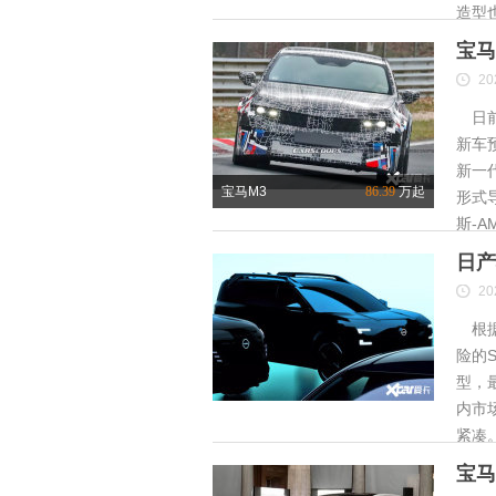
造型
宝马
20
日前
新车
新一
宝马M3
86.39
万起
形式
斯-A
日产
20
根据
险的S
型，
内市
紧凑
宝马