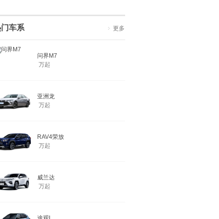
热门车系
更多
问界M7
万起
亚洲龙
万起
RAV4荣放
万起
威兰达
万起
途观L