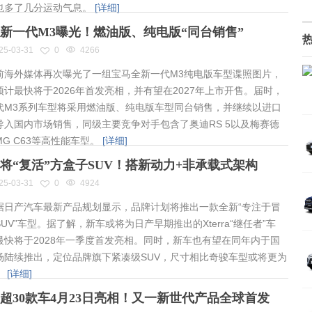
也多了几分运动气息。
[详细]
新一代M3曝光！燃油版、纯电版“同台销售”
25-03-31
0
4266
海外媒体再次曝光了一组宝马全新一代M3纯电版车型谍照图片，
预计最快将于2026年首发亮相，并有望在2027年上市开售。届时，
代M3系列车型将采用燃油版、纯电版车型同台销售，并继续以进口
导入国内市场销售，同级主要竞争对手包含了奥迪RS 5以及梅赛德
MG C63等高性能车型。
[详细]
将“复活”方盒子SUV！搭新动力+非承载式架构
25-03-31
0
4924
日产汽车最新产品规划显示，品牌计划将推出一款全新“专注于冒
UV”车型。据了解，新车或将为日产早期推出的Xterra“继任者”车
最快将于2028年一季度首发亮相。同时，新车也有望在同年内于国
场陆续推出，定位品牌旗下紧凑级SUV，尺寸相比奇骏车型或将更为
。
[详细]
超30款车4月23日亮相！又一新世代产品全球首发