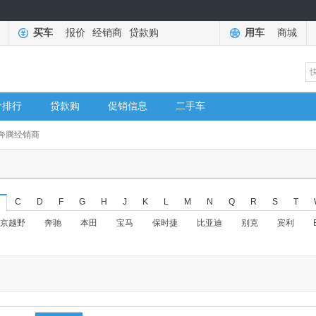
买车
报价
经销商
贷款购
用车
商城
价排行
贷款购
促销信息
二手车
奔腾经销商
C
D
F
G
H
J
K
L
M
N
Q
R
S
T
京越野
奔驰
本田
宝马
保时捷
比亚迪
别克
宾利