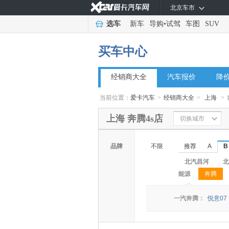
北京车市
选车
新车
导购
•
试驾
车图
SUV
买车中心
经销商大全
汽车报价
降
当前位置：
爱卡汽车
>
经销商大全
>
上海
>
上海 奔腾4s店
切换城市
品牌
不限
推荐
A
B
北汽昌河
北
能源
奔腾
◆
◆
一汽奔腾：
悦意07