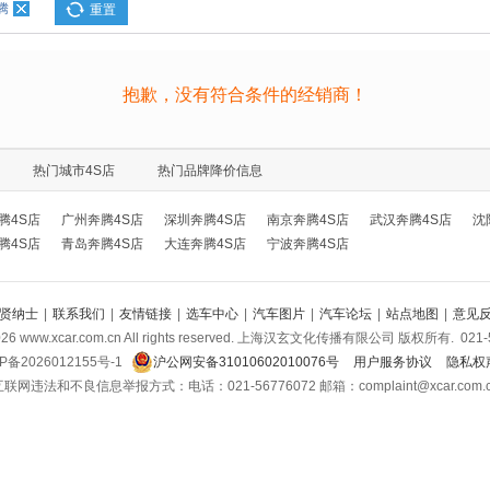
腾
重置
抱歉，没有符合条件的经销商！
热门城市4S店
热门品牌降价信息
腾4S店
广州奔腾4S店
深圳奔腾4S店
南京奔腾4S店
武汉奔腾4S店
沈
腾4S店
青岛奔腾4S店
大连奔腾4S店
宁波奔腾4S店
贤纳士
|
联系我们
|
友情链接
|
选车中心
|
汽车图片
|
汽车论坛
|
站点地图
|
意见
026
www.xcar.com.cn All rights reserved. 上海汉玄文化传播有限公司 版权所有.
021-
P备2026012155号-1
沪公网安备31010602010076号
用户服务协议
隐私权
联网违法和不良信息举报方式：电话：021-56776072 邮箱：complaint@xcar.com.