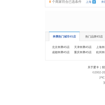
0
个商家符合已选条件
上海
奔
奔腾热门城市4S店
热门品牌4S店
北京奔腾4S店
天津奔腾4S店
上海奔
成都奔腾4S店
重庆奔腾4S店
杭州奔
关于爱卡
|
招
©2002-
2
沪IC
互