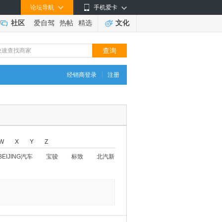
论坛导航
手机爱卡
社区
爱自驾
热帖
精选
文化
|
经销商登录
注册
W
X
Y
Z
BEIJING汽车
宝骏
标致
北汽新