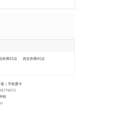
阳奔腾4S店
西安奔腾4S店
反馈
|
手机爱卡
56776072
声明
cn