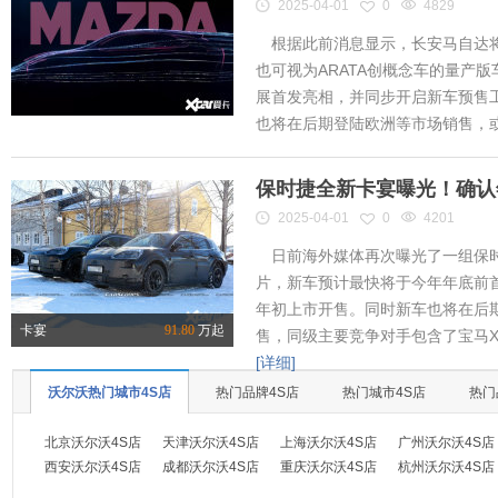
2025-04-01
0
4829
根据此前消息显示，长安马自达将
也可视为ARATA创概念车的量产
展首发亮相，并同步开启新车预售工作
也将在后期登陆欧洲等市场销售，或将
保时捷全新卡宴曝光！确认
2025-04-01
0
4201
日前海外媒体再次曝光了一组保时
片，新车预计最快将于今年年底前首
年初上市开售。同时新车也将在后
卡宴
91.80
万起
售，同级主要竞争对手包含了宝马X
[详细]
沃尔沃热门城市4S店
热门品牌4S店
热门城市4S店
热门
北京沃尔沃4S店
天津沃尔沃4S店
上海沃尔沃4S店
广州沃尔沃4S店
西安沃尔沃4S店
成都沃尔沃4S店
重庆沃尔沃4S店
杭州沃尔沃4S店