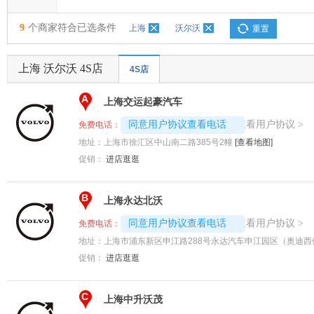
9
个商家符合已选条件
上海
沃尔沃
重置
上海 沃尔沃 4S店
4S店
A
上海交运起豪汽车
4008194313-2545
查看用户协议
同意用户协议查看电话
>
免费电话：
地址：
上海市徐汇区中山南二路385号2幢
[查看地图]
促销：
进店逛逛
B
上海永达北沃
4008194313-2360
查看用户协议
同意用户协议查看电话
>
免费电话：
地址：
上海市浦东新区申江路288号永达汽车申江园区（奥迪西
促销：
进店逛逛
C
上海中升沃茂