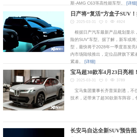
斯-AMG C63等高性能车型。
[详细
日产将“复活”方盒子SUV
2025-03-31
0
4924
根据日产汽车最新产品规划显示，
险的SUV”车型。据了解，新车或将为
型，最快将于2028年一季度首发
内市场陆续推出，定位品牌旗下紧凑
紧凑。
[详细]
宝马超30款车4月23日亮
2025-03-31
0
3789
宝马集团董事长齐普策剧透，不仅
技术，还带来了超30款新车阵容
长安马自达全新SUV预告