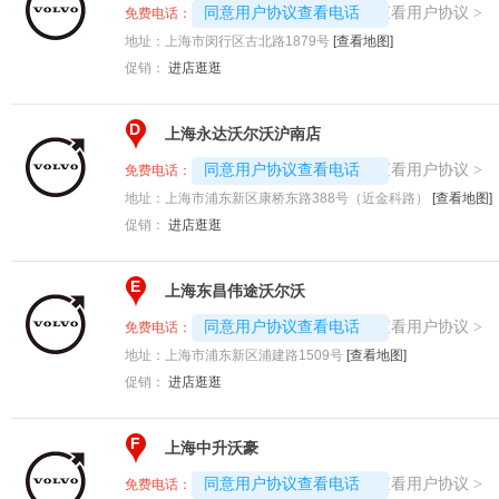
4008192707-8964
查看用户协议
同意用户协议查看电话
>
免费电话：
地址：
上海市闵行区古北路1879号
[查看地图]
促销：
进店逛逛
D
上海永达沃尔沃沪南店
4008192717-1358
查看用户协议
同意用户协议查看电话
>
免费电话：
地址：
上海市浦东新区康桥东路388号（近金科路）
[查看地图]
促销：
进店逛逛
E
上海东昌伟途沃尔沃
4008192707-5099
查看用户协议
同意用户协议查看电话
>
免费电话：
地址：
上海市浦东新区浦建路1509号
[查看地图]
促销：
进店逛逛
F
上海中升沃豪
4008192707-9664
查看用户协议
同意用户协议查看电话
>
免费电话：