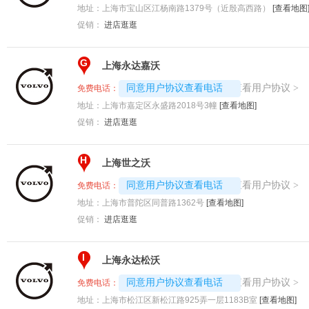
地址：
上海市宝山区江杨南路1379号（近殷高西路）
[查看地图
促销：
进店逛逛
G
上海永达嘉沃
4008192717-4490
查看用户协议
同意用户协议查看电话
>
免费电话：
地址：
上海市嘉定区永盛路2018号3幢
[查看地图]
促销：
进店逛逛
H
上海世之沃
4008192707-4698
查看用户协议
同意用户协议查看电话
>
免费电话：
地址：
上海市普陀区同普路1362号
[查看地图]
促销：
进店逛逛
I
上海永达松沃
4008192707-5740
查看用户协议
同意用户协议查看电话
>
免费电话：
地址：
上海市松江区新松江路925弄一层1183B室
[查看地图]