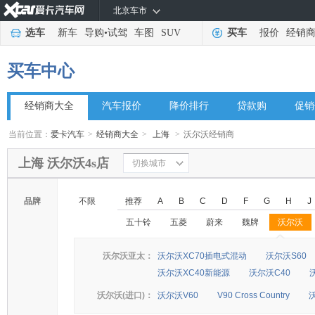
北京车市
选车
新车
导购
•
试驾
车图
SUV
买车
报价
经销
买车中心
经销商大全
汽车报价
降价排行
贷款购
促销
当前位置：
爱卡汽车
>
经销商大全
>
上海
>
沃尔沃经销商
上海 沃尔沃4s店
切换城市
品牌
不限
推荐
A
B
C
D
F
G
H
J
五十铃
五菱
蔚来
魏牌
沃尔沃
◆
◆
沃尔沃亚太：
沃尔沃XC70插电式混动
沃尔沃S60
沃尔沃XC40新能源
沃尔沃C40
沃尔沃(进口)：
沃尔沃V60
V90 Cross Country