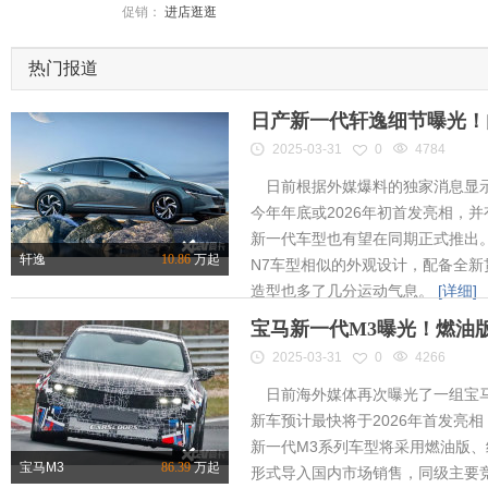
促销：
进店逛逛
热门报道
日产新一代轩逸细节曝光！内
2025-03-31
0
4784
日前根据外媒爆料的独家消息显示
今年年底或2026年初首发亮相，
新一代车型也有望在同期正式推出
轩逸
10.86
万起
N7车型相似的外观设计，配备全新
造型也多了几分运动气息。
[详细]
宝马新一代M3曝光！燃油
2025-03-31
0
4266
日前海外媒体再次曝光了一组宝马
新车预计最快将于2026年首发亮相
新一代M3系列车型将采用燃油版
宝马M3
86.39
万起
形式导入国内市场销售，同级主要竞