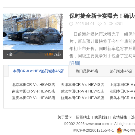
保时捷全新卡宴曝光！确认
2025-04-01
0
4201
日前海外媒体再次曝光了一组保时
片，新车预计最快将于今年年底前首
年初上市开售。同时新车也将在后
卡宴
91.80
万起
售，同级主要竞争对手包含了宝马X
[详细]
本田CR-V e:HEV热门城市4S店
热门品牌4S店
热门城市4S店
北京本田CR-V e:HEV4S店
天津本田CR-V e:HEV4S店
上海本田CR-V 
南京本田CR-V e:HEV4S店
武汉本田CR-V e:HEV4S店
沈阳本田CR-V 
重庆本田CR-V e:HEV4S店
杭州本田CR-V e:HEV4S店
青岛本田CR-V 
关于爱卡
|
招贤纳士
|
联系我们
|
友情链接
|
选
©2002-
2026
www.xcar.com.cn All ri
沪ICP备2026012155号-1
沪公网安