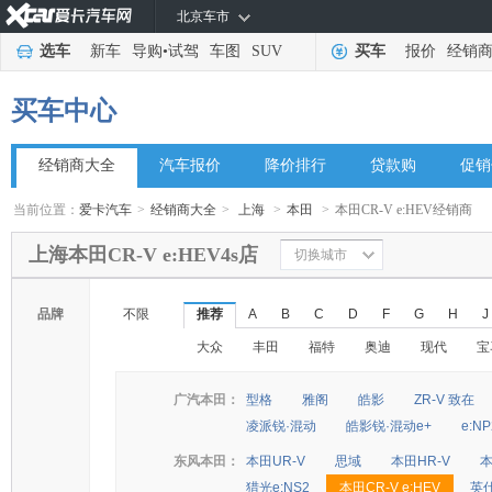
北京车市
选车
新车
导购
•
试驾
车图
SUV
买车
报价
经销
买车中心
经销商大全
汽车报价
降价排行
贷款购
促销
当前位置：
爱卡汽车
>
经销商大全
>
上海
>
本田
>
本田CR-V e:HEV经销商
上海本田CR-V e:HEV4s店
切换城市
品牌
不限
推荐
A
B
C
D
F
G
H
J
大众
丰田
福特
奥迪
现代
宝
广汽本田：
型格
雅阁
皓影
ZR-V 致在
凌派锐·混动
皓影锐·混动e+
e:N
东风本田：
本田UR-V
思域
本田HR-V
本
猎光e:NS2
本田CR-V e:HEV
英