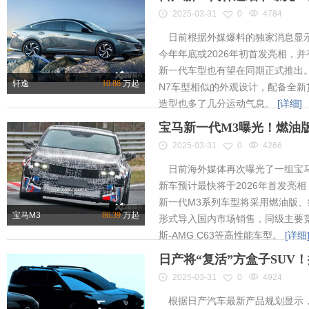
2025-03-31
0
4784
日前根据外媒爆料的独家消息显示
今年年底或2026年初首发亮相，
新一代车型也有望在同期正式推出
轩逸
10.86
万起
N7车型相似的外观设计，配备全新
造型也多了几分运动气息。
[详细]
宝马新一代M3曝光！燃油
2025-03-31
0
4266
日前海外媒体再次曝光了一组宝马
新车预计最快将于2026年首发亮相
新一代M3系列车型将采用燃油版
宝马M3
86.39
万起
形式导入国内市场销售，同级主要竞
斯-AMG C63等高性能车型。
[详细
日产将“复活”方盒子SUV
2025-03-31
0
4924
根据日产汽车最新产品规划显示，