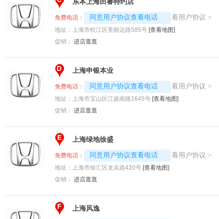
东本上海田睿特约店
4008192707-9898
查看用户协议
同意用户协议查看电话
>
免费电话：
地址：
上海市松江区美能达路585号
[查看地图]
促销：
进店逛逛
D
上海申银本业
4008192707-8813
查看用户协议
同意用户协议查看电话
>
免费电话：
地址：
上海市宝山区江扬南路1645号
[查看地图]
促销：
进店逛逛
E
上海绿地徐盛
4008192707-3963
查看用户协议
同意用户协议查看电话
>
免费电话：
地址：
上海市徐汇区龙吴路420号
[查看地图]
促销：
进店逛逛
F
上海风逸