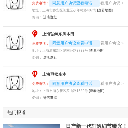
4008192717-1442
查看用户协议
同意用户协议查看电话
>
免费电话：
地址：
上海市静安区闸北区少年村路407号
[查看地图]
促销：
进店逛逛
G
上海弘绅东风本田
4008192696-7648
查看用户协议
同意用户协议查看电话
>
免费电话：
地址：
上海浦东新区沪南公路3738号
[查看地图]
促销：
进店逛逛
H
上海冠松东本
4008192707-9237
查看用户协议
同意用户协议查看电话
>
免费电话：
地址：
上海市浦东新区罗山路1589号
[查看地图]
促销：
进店逛逛
热门报道
日产新一代轩逸细节曝光！内