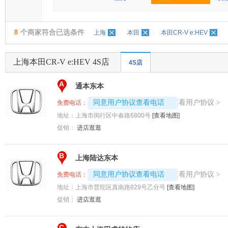
8
个商家符合已选条件
上海
本田
本田CR-V e:HEV
上海本田CR-V e:HEV 4S店
4S店
A
通本东本
4008194313-2041
查看用户协议
同意用户协议查看电话
>
免费电话：
地址：
上海市闵行区中春路6800号
[查看地图]
促销：
进店逛逛
B
上海陆达东本
4008192707-9036
查看用户协议
同意用户协议查看电话
>
免费电话：
地址：
上海市普陀区真南路829号乙分号
[查看地图]
促销：
进店逛逛
C