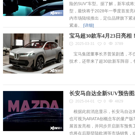
险的SUV”车型。据了解，新车或将为
型，最快将于2028年一季度首发
内市场陆续推出，定位品牌旗下紧凑
紧凑。
[详细]
宝马超30款车4月23日亮
2025-03-31
0
3789
宝马集团董事长齐普策剧透，不仅
技术，还带来了超30款新车阵容
长安马自达全新SUV预告
2025-04-01
0
4829
根据此前消息显示，长安马自达将
也可视为ARATA创概念车的量产
展首发亮相，并同步开启新车预售工作
也将在后期登陆欧洲等市场销售，或将