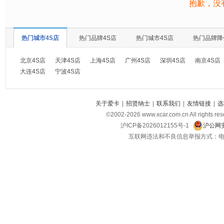
抱歉，没
热门城市4S店
热门品牌4S店
热门城市4S店
热门品牌降
北京4S店
天津4S店
上海4S店
广州4S店
深圳4S店
南京4S店
大连4S店
宁波4S店
关于爱卡
|
招贤纳士
|
联系我们
|
友情链接
|
选
©2002-
2026
www.xcar.com.cn All ri
沪ICP备2026012155号-1
沪公网安
互联网违法和不良信息举报方式：电话：021-