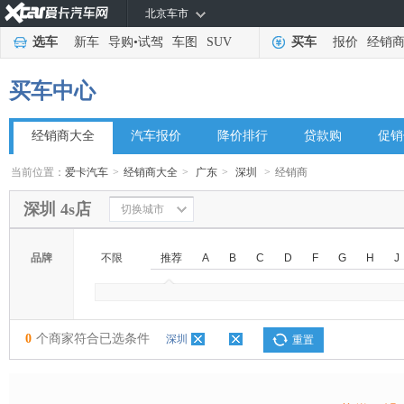
北京车市
选车
新车
导购
•
试驾
车图
SUV
买车
报价
经销
买车中心
经销商大全
汽车报价
降价排行
贷款购
促销
当前位置：
爱卡汽车
>
经销商大全
>
广东
>
深圳
>
经销商
深圳 4s店
切换城市
品牌
不限
推荐
A
B
C
D
F
G
H
J
◆
◆
0
个商家符合已选条件
深圳
重置