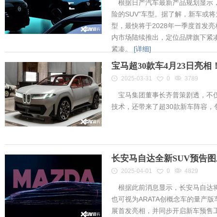
根据日产汽车最新产品规划显示，
险的SUV”车型。据了解，新车或将为
型，最快将于2028年一季度首发
内市场陆续推出，定位品牌旗下紧凑
紧凑。
[详细]
宝马超30款车4月23日亮
2025-03-31
0
3789
宝马集团董事长齐普策剧透，不仅
技术，还带来了超30款新车阵容
长安马自达全新SUV预告
2025-04-01
0
4829
根据此前消息显示，长安马自达将
也可视为ARATA创概念车的量产
展首发亮相，并同步开启新车预售工作