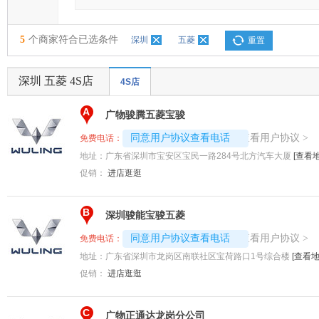
5
个商家符合已选条件
深圳
五菱
重置
深圳 五菱 4S店
4S店
A
广物骏腾五菱宝骏
4008192707-5227
查看用户协议
同意用户协议查看电话
>
免费电话：
地址：
广东省深圳市宝安区宝民一路284号北方汽车大厦
[查看地
促销：
进店逛逛
B
深圳骏能宝骏五菱
4008192707-4610
查看用户协议
同意用户协议查看电话
>
免费电话：
地址：
广东省深圳市龙岗区南联社区宝荷路口1号综合楼
[查看地
促销：
进店逛逛
C
广物正通达龙岗分公司