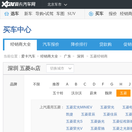
北京车市
选车
新车
导购
•
试驾
车图
SUV
买车
报价
经销
买车中心
经销商大全
汽车报价
降价排行
贷款购
促销
当前位置：
爱卡汽车
>
经销商大全
>
广东
>
深圳
>
五菱经销商
深圳 五菱4s店
切换城市
品牌
不限
推荐
A
B
C
D
F
G
H
J
五十铃
沃尔沃
蔚来
魏牌
五菱
◆
◆
上汽通用五菱：
五菱宏光MINIEV
五菱荣光
五菱
凯捷
五菱星辰
五菱佳辰
五
五菱星光S
五菱扬光
五菱征程新
五菱荣光V
五菱星驰
五菱之光新