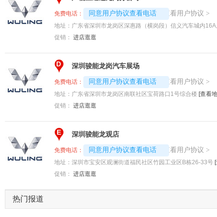
4008192707-4609
查看用户协议
同意用户协议查看电话
>
免费电话：
地址：
广东省深圳市龙岗区深惠路（横岗段）信义汽车城内16A
促销：
进店逛逛
D
深圳骏能龙岗汽车展场
4008192707-1792
查看用户协议
同意用户协议查看电话
>
免费电话：
地址：
广东省深圳市龙岗区南联社区宝荷路口1号综合楼
[查看地
促销：
进店逛逛
E
深圳骏能龙观店
4008192707-1791
查看用户协议
同意用户协议查看电话
>
免费电话：
地址：
深圳市宝安区观澜街道福民社区竹园工业区B栋26-33号
促销：
进店逛逛
热门报道