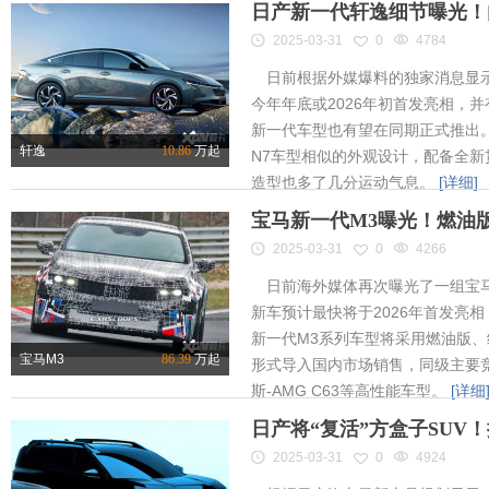
日产新一代轩逸细节曝光！内
2025-03-31
0
4784
日前根据外媒爆料的独家消息显示
今年年底或2026年初首发亮相，
新一代车型也有望在同期正式推出
轩逸
10.86
万起
N7车型相似的外观设计，配备全新
造型也多了几分运动气息。
[详细]
宝马新一代M3曝光！燃油
2025-03-31
0
4266
日前海外媒体再次曝光了一组宝马
新车预计最快将于2026年首发亮相
新一代M3系列车型将采用燃油版
宝马M3
86.39
万起
形式导入国内市场销售，同级主要竞
斯-AMG C63等高性能车型。
[详细
日产将“复活”方盒子SUV
2025-03-31
0
4924