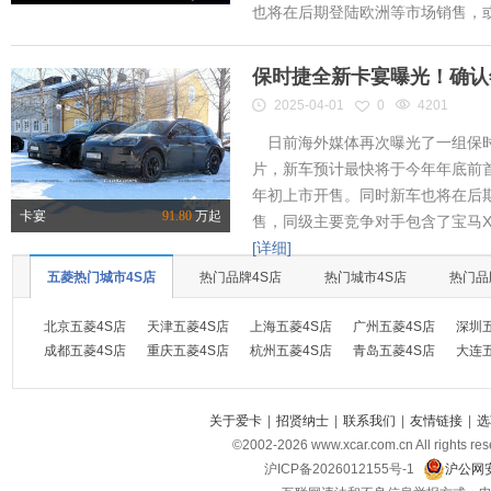
也将在后期登陆欧洲等市场销售，或将
保时捷全新卡宴曝光！确认
2025-04-01
0
4201
日前海外媒体再次曝光了一组保时
片，新车预计最快将于今年年底前首
年初上市开售。同时新车也将在后
卡宴
91.80
万起
售，同级主要竞争对手包含了宝马X
[详细]
五菱热门城市4S店
热门品牌4S店
热门城市4S店
热门品
北京五菱4S店
天津五菱4S店
上海五菱4S店
广州五菱4S店
深圳
成都五菱4S店
重庆五菱4S店
杭州五菱4S店
青岛五菱4S店
大连
关于爱卡
|
招贤纳士
|
联系我们
|
友情链接
|
选
©2002-
2026
www.xcar.com.cn All ri
沪ICP备2026012155号-1
沪公网安