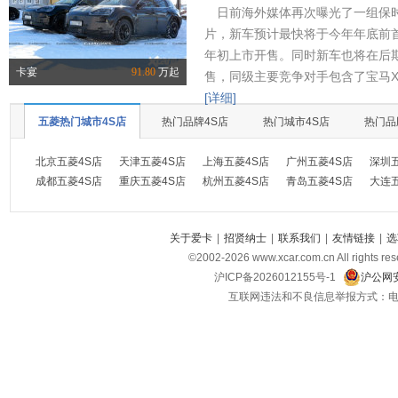
日前海外媒体再次曝光了一组保时
片，新车预计最快将于今年年底前首
年初上市开售。同时新车也将在后
卡宴
91.80
万起
售，同级主要竞争对手包含了宝马X
[详细]
五菱热门城市4S店
热门品牌4S店
热门城市4S店
热门品
北京五菱4S店
天津五菱4S店
上海五菱4S店
广州五菱4S店
深圳
成都五菱4S店
重庆五菱4S店
杭州五菱4S店
青岛五菱4S店
大连
关于爱卡
|
招贤纳士
|
联系我们
|
友情链接
|
选
©2002-
2026
www.xcar.com.cn All ri
沪ICP备2026012155号-1
沪公网安
互联网违法和不良信息举报方式：电话：021-