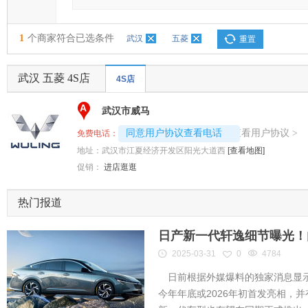
1
个商家符合已选条件
武汉
五菱
重置
武汉 五菱 4S店
4S店
A
武汉市威马
4008192717-9383
查看用户协议
同意用户协议查看电话
>
免费电话：
地址：
武汉市江夏经济开发区阳光大道西
[查看地图]
促销：
进店逛逛
热门报道
日产新一代轩逸细节曝光！内
2025-03-31
0
4784
日前根据外媒爆料的独家消息显示
今年年底或2026年初首发亮相，