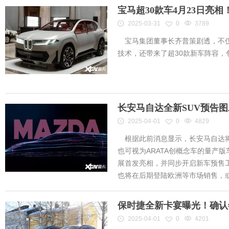
宝马超30款车4月23日亮
2025-03-31
0
3789
宝马集团董事长齐普策剧透，不仅
技术，还带来了超30款新车阵容
长安马自达全新SUV预告
2025-04-01
0
4829
根据此前消息显示，长安马自达将
也可视为ARATA创概念车的量产
展首发亮相，并同步开启新车预售工作
也将在后期登陆欧洲等市场销售，或将
保时捷全新卡宴曝光！确认
2025-04-01
0
4201