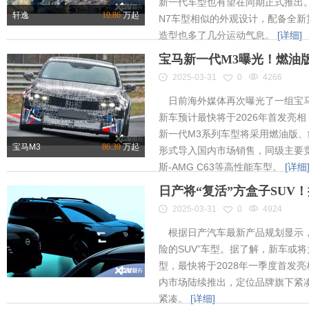
新一代车型也有望在同期正式推出
轩逸
10.86
万起
N7车型相似的外观设计，配备全新
造型也多了几分运动气息。
[详细]
宝马新一代M3曝光！燃油
2025-03-31
0
4266
日前海外媒体再次曝光了一组宝马
新车预计最快将于2026年首发亮相
新一代M3系列车型将采用燃油版
宝马M3
86.39
万起
形式导入国内市场销售，同级主要竞
斯-AMG C63等高性能车型。
[详细
日产将“复活”方盒子SUV
2025-03-31
0
4924
根据日产汽车最新产品规划显示，
险的SUV”车型。据了解，新车或将为
型，最快将于2028年一季度首发
内市场陆续推出，定位品牌旗下紧凑
紧凑。
[详细]