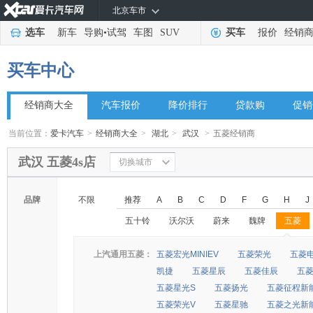
北京车市
选车
新车
导购
•
试驾
车图
SUV
买车
报价
经销
买车中心
经销商大全
汽车报价
降价排行
贷款购
促销
当前位置：
爱卡汽车
>
经销商大全
>
湖北
>
武汉
>
五菱经销商
武汉 五菱4s店
切换城市
品牌
不限
推荐
A
B
C
D
F
G
H
J
五十铃
沃尔沃
蔚来
魏牌
五菱
◆
◆
上汽通用五菱：
五菱宏光MINIEV
五菱荣光
五菱
凯捷
五菱星辰
五菱佳辰
五
五菱星光S
五菱扬光
五菱征程新
五菱荣光V
五菱星驰
五菱之光新