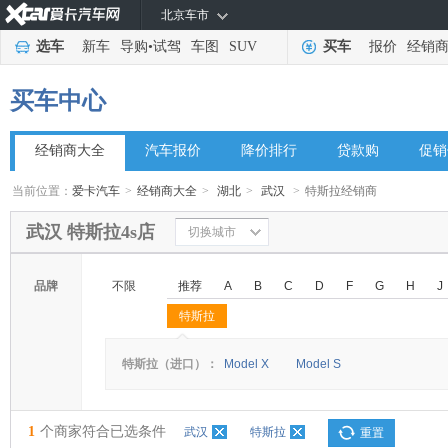
北京车市
选车
新车
导购
•
试驾
车图
SUV
买车
报价
经销
买车中心
经销商大全
汽车报价
降价排行
贷款购
促销
当前位置：
爱卡汽车
>
经销商大全
>
湖北
>
武汉
>
特斯拉经销商
武汉 特斯拉4s店
切换城市
品牌
不限
推荐
A
B
C
D
F
G
H
J
特斯拉
◆
◆
特斯拉（进口）：
Model X
Model S
1
个商家符合已选条件
武汉
特斯拉
重置