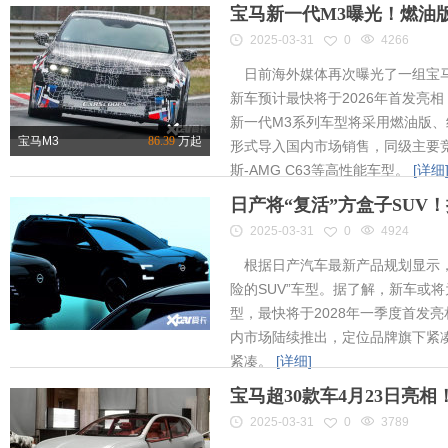
宝马新一代M3曝光！燃油
2025-03-31
0
4266
日前海外媒体再次曝光了一组宝马
新车预计最快将于2026年首发亮相
新一代M3系列车型将采用燃油版
宝马M3
86.39
万起
形式导入国内市场销售，同级主要竞
斯-AMG C63等高性能车型。
[详细
日产将“复活”方盒子SUV
2025-03-31
0
4924
根据日产汽车最新产品规划显示，
险的SUV”车型。据了解，新车或将为
型，最快将于2028年一季度首发
内市场陆续推出，定位品牌旗下紧凑
紧凑。
[详细]
宝马超30款车4月23日亮
2025-03-31
0
3789