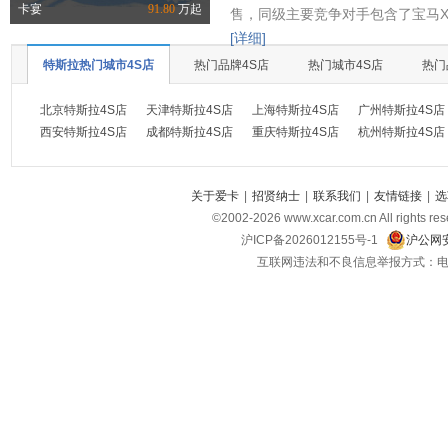
卡宴
91.80
万起
售，同级主要竞争对手包含了宝马X
[详细]
特斯拉热门城市4S店
热门品牌4S店
热门城市4S店
热门
北京特斯拉4S店
天津特斯拉4S店
上海特斯拉4S店
广州特斯拉4S店
西安特斯拉4S店
成都特斯拉4S店
重庆特斯拉4S店
杭州特斯拉4S店
关于爱卡
|
招贤纳士
|
联系我们
|
友情链接
|
选
©2002-
2026
www.xcar.com.cn All ri
沪ICP备2026012155号-1
沪公网安
互联网违法和不良信息举报方式：电话：021-