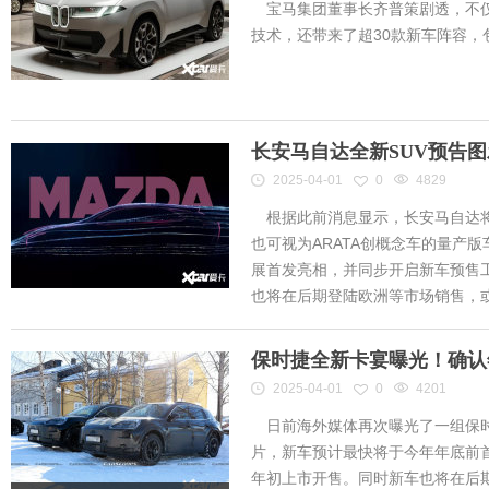
宝马集团董事长齐普策剧透，不仅
技术，还带来了超30款新车阵容
长安马自达全新SUV预告
2025-04-01
0
4829
根据此前消息显示，长安马自达将
也可视为ARATA创概念车的量产
展首发亮相，并同步开启新车预售工作
也将在后期登陆欧洲等市场销售，或将
保时捷全新卡宴曝光！确认
2025-04-01
0
4201
日前海外媒体再次曝光了一组保时
片，新车预计最快将于今年年底前首
年初上市开售。同时新车也将在后