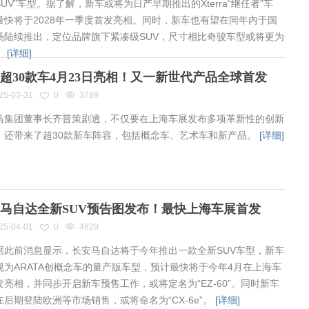
UV”车型。据了解，新车或将为日产早期推出的Xterra“继任者”车
最快将于2028年一季度首发亮相。同时，新车也有望在同年内于国
场陆续推出，定位品牌旗下紧凑级SUV，尺寸相比奇骏车型或将更为
。
[详细]
超30款车4月23日亮相！又一新世代产品全球首发
25-03-31
0
3789
集团董事长齐普策剧透，不仅要在上海车展发布多项革新性的创新
，还带来了超30款新车阵容，包括概念车、艺术车和新产品。
[详细]
马自达全新SUV预告图发布！最快上海车展首发
25-04-01
0
4829
此前消息显示，长安马自达将于今年推出一款全新SUV车型，新车
视为ARATA创概念车的量产版车型，预计最快将于今年4月在上海车
发亮相，并同步开启新车预售工作，或将定名为“EZ-60”。同时新车
在后期登陆欧洲等市场销售，或将命名为“CX-6e”。
[详细]