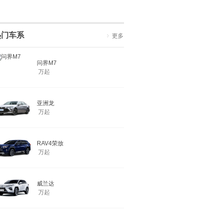
热门车系
更多
问界M7
万起
亚洲龙
万起
RAV4荣放
万起
威兰达
万起