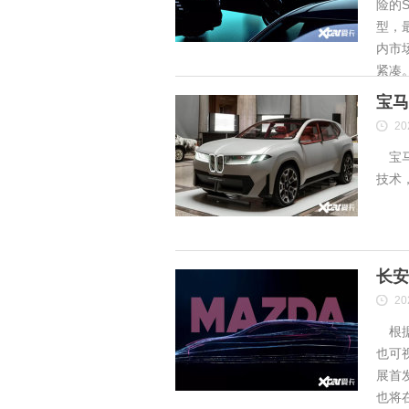
险的S
型，
内市
紧凑
宝马
20
宝马
技术
长安
20
根据
也可
展首
也将