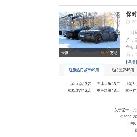
保时
20
日前
片，
年初
卡宴
91.80
万起
售，
[详细]
红旗热门城市4S店
热门品牌4S店
北京红旗4S店
天津红旗4S店
上海红
成都红旗4S店
重庆红旗4S店
杭州红
关于爱卡
|
招
©2002-
2
沪IC
互