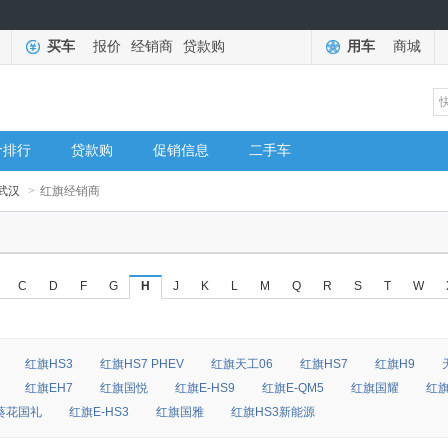
买车
报价
经销商
贷款购
用车
商城
价排行
贷款购
促销信息
二手车
武汉
>
红旗经销商
C
D
F
G
H
J
K
L
M
Q
R
S
T
W
红旗HS3
红旗HS7 PHEV
红旗天工06
红旗HS7
红旗H9
红旗EH7
红旗国悦
红旗E-HS9
红旗E-QM5
红旗国耀
红旗
葵花国礼
红旗E-HS3
红旗国雅
红旗HS3新能源