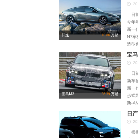
20
日前
今年
新一
轩逸
10.86
万起
N7
造型
宝马
20
日前
新车
新一
宝马M3
86.39
万起
形式
斯-A
日产
20
根据