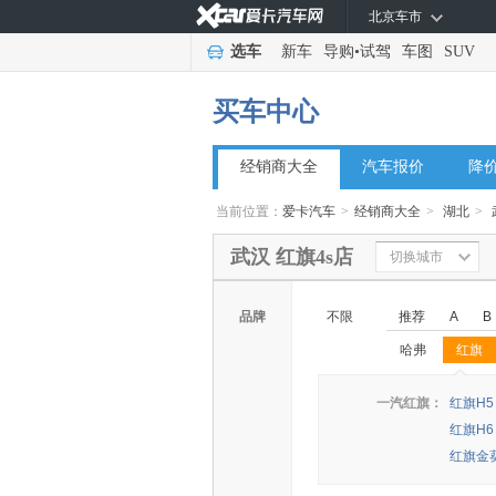
北京车市
选车
新车
导购
•
试驾
车图
SUV
买车中心
经销商大全
汽车报价
降
当前位置：
爱卡汽车
>
经销商大全
>
湖北
>
武汉 红旗4s店
切换城市
品牌
不限
推荐
A
B
哈弗
红旗
◆
◆
一汽红旗：
红旗H5
红旗H6
红旗金