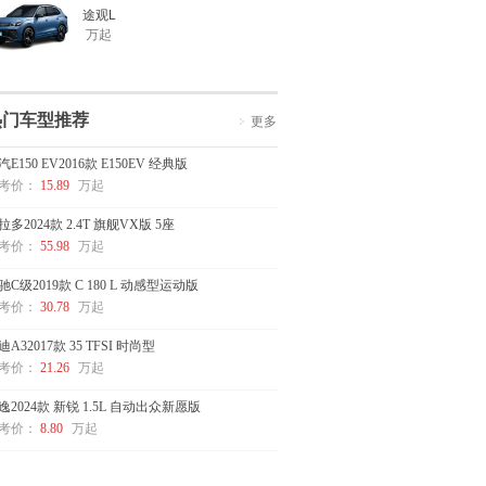
途观L
万起
热门车型推荐
更多
汽E150 EV2016款 E150EV 经典版
考价：
15.89
万起
拉多2024款 2.4T 旗舰VX版 5座
考价：
55.98
万起
驰C级2019款 C 180 L 动感型运动版
考价：
30.78
万起
迪A32017款 35 TFSI 时尚型
考价：
21.26
万起
逸2024款 新锐 1.5L 自动出众新愿版
考价：
8.80
万起