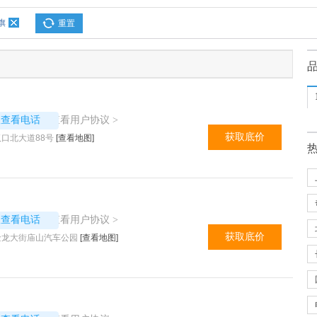
旗
重置
4748
查看用户协议
议查看电话
>
获取底价
口北大道88号
[查看地图]
4976
查看用户协议
议查看电话
>
获取底价
金龙大街庙山汽车公园
[查看地图]