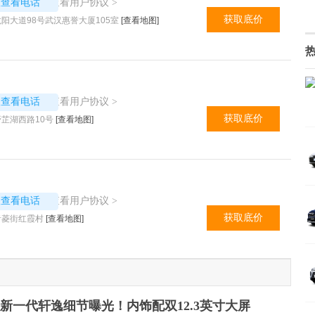
4732
查看用户协议
议查看电话
>
获取底价
阳大道98号武汉惠誉大厦105室
[查看地图]
4734
查看用户协议
议查看电话
>
获取底价
芷湖西路10号
[查看地图]
4733
查看用户协议
议查看电话
>
获取底价
青菱街红霞村
[查看地图]
新一代轩逸细节曝光！内饰配双12.3英寸大屏