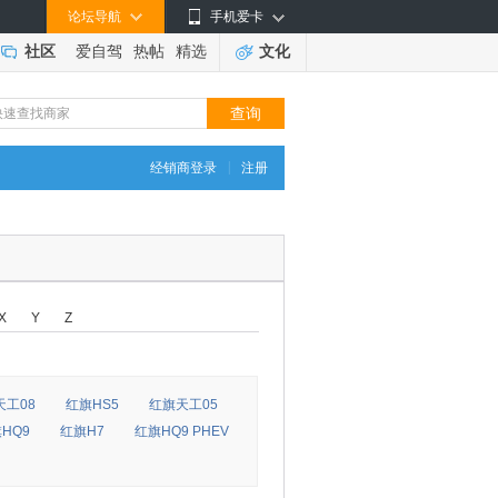
论坛导航
手机爱卡
社区
爱自驾
热帖
精选
文化
|
经销商登录
注册
X
Y
Z
天工08
红旗HS5
红旗天工05
HQ9
红旗H7
红旗HQ9 PHEV