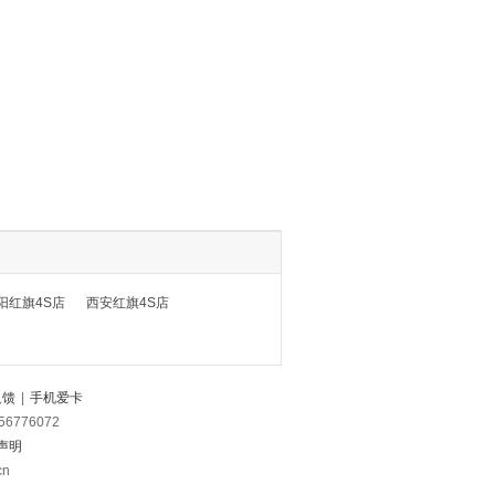
阳红旗4S店
西安红旗4S店
反馈
|
手机爱卡
56776072
声明
cn