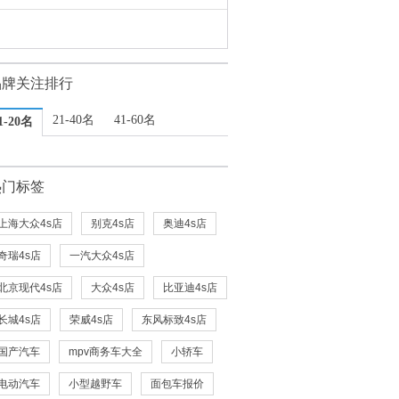
品牌关注排行
21-40名
41-60名
1-20名
热门标签
上海大众4s店
别克4s店
奥迪4s店
奇瑞4s店
一汽大众4s店
北京现代4s店
大众4s店
比亚迪4s店
长城4s店
荣威4s店
东风标致4s店
国产汽车
mpv商务车大全
小轿车
电动汽车
小型越野车
面包车报价