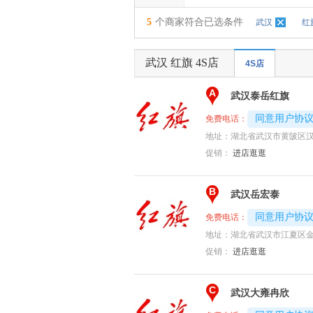
5
个商家符合已选条件
武汉
红
武汉 红旗 4S店
4S店
A
武汉泰岳红旗
4008194313-
同意用户协
免费电话：
地址：
湖北省武汉市黄陂区汉
促销：
进店逛逛
B
武汉岳宏泰
4008194313-
同意用户协
免费电话：
地址：
湖北省武汉市江夏区
促销：
进店逛逛
C
武汉大雍冉欣