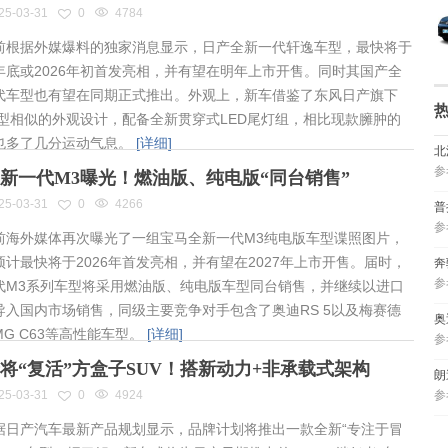
25-03-31
0
4784
根据外媒爆料的独家消息显示，日产全新一代轩逸车型，最快将于
年底或2026年初首发亮相，并有望在明年上市开售。同时其国产全
代车型也有望在同期正式推出。外观上，新车借鉴了东风日产旗下
车型相似的外观设计，配备全新贯穿式LED尾灯组，相比现款臃肿的
也多了几分运动气息。
[详细]
北
参
新一代M3曝光！燃油版、纯电版“同台销售”
25-03-31
0
4266
普
参
海外媒体再次曝光了一组宝马全新一代M3纯电版车型谍照图片，
预计最快将于2026年首发亮相，并有望在2027年上市开售。届时，
奔
参
代M3系列车型将采用燃油版、纯电版车型同台销售，并继续以进口
导入国内市场销售，同级主要竞争对手包含了奥迪RS 5以及梅赛德
奥
MG C63等高性能车型。
[详细]
参
将“复活”方盒子SUV！搭新动力+非承载式架构
朗
25-03-31
0
4924
参
日产汽车最新产品规划显示，品牌计划将推出一款全新“专注于冒