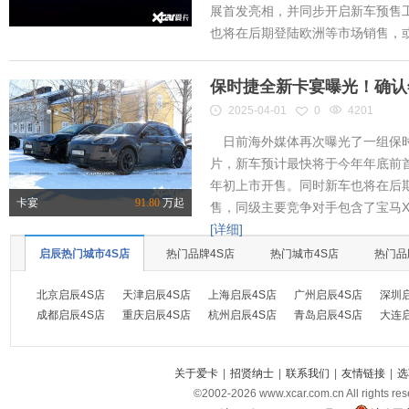
展首发亮相，并同步开启新车预售工作
也将在后期登陆欧洲等市场销售，或将
保时捷全新卡宴曝光！确认
2025-04-01
0
4201
日前海外媒体再次曝光了一组保时
片，新车预计最快将于今年年底前首
年初上市开售。同时新车也将在后
卡宴
91.80
万起
售，同级主要竞争对手包含了宝马X
[详细]
启辰热门城市4S店
热门品牌4S店
热门城市4S店
热门品
北京启辰4S店
天津启辰4S店
上海启辰4S店
广州启辰4S店
深圳
成都启辰4S店
重庆启辰4S店
杭州启辰4S店
青岛启辰4S店
大连
关于爱卡
|
招贤纳士
|
联系我们
|
友情链接
|
选
©2002-
2026
www.xcar.com.cn All ri