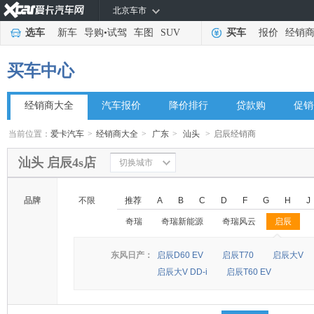
北京车市
选车
新车
导购
•
试驾
车图
SUV
买车
报价
经销
买车中心
经销商大全
汽车报价
降价排行
贷款购
促销
当前位置：
爱卡汽车
>
经销商大全
>
广东
>
汕头
>
启辰经销商
汕头 启辰4s店
切换城市
品牌
不限
推荐
A
B
C
D
F
G
H
J
奇瑞
奇瑞新能源
奇瑞风云
启辰
◆
◆
东风日产：
启辰D60 EV
启辰T70
启辰大V
启辰大V DD-i
启辰T60 EV