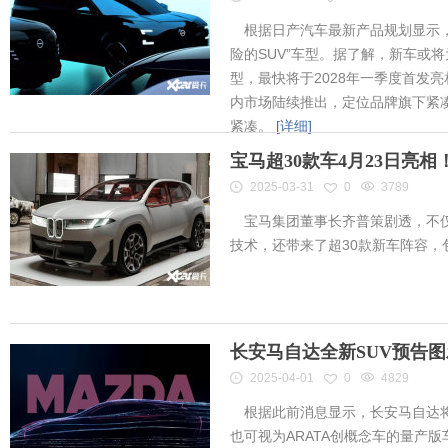
根据日产汽车最新产品规划显示，
险的SUV”车型。据了解，新车或将为
型，最快将于2028年一季度首发
内市场陆续推出，定位品牌旗下紧凑
紧凑。
[详细]
宝马超30款车4月23日亮
2025-03-31
0
3789
宝马集团董事长齐普策剧透，不仅
技术，还带来了超30款新车阵容
长安马自达全新SUV预告
2025-04-01
0
4829
根据此前消息显示，长安马自达将
也可视为ARATA创概念车的量产