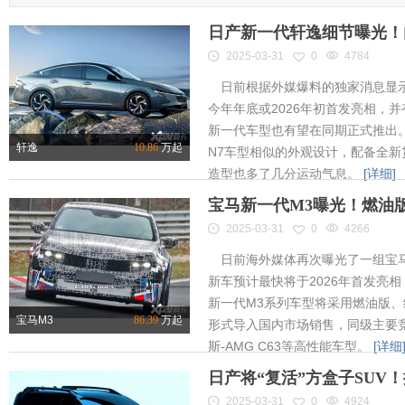
日产新一代轩逸细节曝光！内
2025-03-31
0
4784
日前根据外媒爆料的独家消息显示
今年年底或2026年初首发亮相，
新一代车型也有望在同期正式推出
轩逸
10.86
万起
N7车型相似的外观设计，配备全新
造型也多了几分运动气息。
[详细]
宝马新一代M3曝光！燃油
2025-03-31
0
4266
日前海外媒体再次曝光了一组宝马
新车预计最快将于2026年首发亮相
新一代M3系列车型将采用燃油版
宝马M3
86.39
万起
形式导入国内市场销售，同级主要竞
斯-AMG C63等高性能车型。
[详细
日产将“复活”方盒子SUV
2025-03-31
0
4924