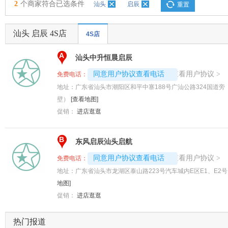
2
个商家符合已选条件
汕头
启辰
重置
汕头 启辰 4S店
4S店
A
汕头中升恒晨启辰
4008192707-9647
查看用户协议
同意用户协议查看电话
>
免费电话：
地址：
广东省汕头市潮阳区和平中寨188号广汕公路324国道
壁）
[查看地图]
促销：
进店逛逛
B
东风启辰汕头启航
4008192707-5697
查看用户协议
同意用户协议查看电话
>
免费电话：
地址：
广东省汕头市龙湖区泰山路223号汽车城内E区E1、E2
地图]
促销：
进店逛逛
热门报道