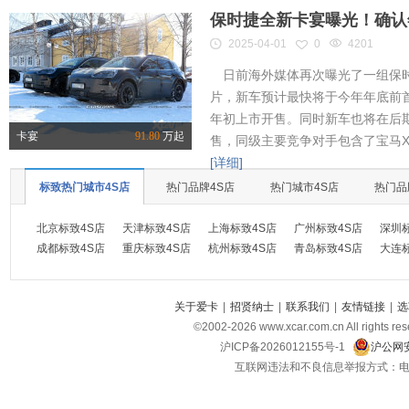
保时捷全新卡宴曝光！确认
2025-04-01
0
4201
日前海外媒体再次曝光了一组保时
片，新车预计最快将于今年年底前首
年初上市开售。同时新车也将在后
卡宴
91.80
万起
售，同级主要竞争对手包含了宝马X
[详细]
标致热门城市4S店
热门品牌4S店
热门城市4S店
热门品
北京标致4S店
天津标致4S店
上海标致4S店
广州标致4S店
深圳
成都标致4S店
重庆标致4S店
杭州标致4S店
青岛标致4S店
大连
关于爱卡
|
招贤纳士
|
联系我们
|
友情链接
|
选
©2002-
2026
www.xcar.com.cn All ri
沪ICP备2026012155号-1
沪公网安
互联网违法和不良信息举报方式：电话：021-