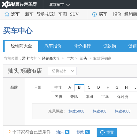
北京车市
选车
新车
导购
•
试驾
车图
SUV
买车
报价
经销
买车中心
经销商大全
汽车报价
降价排行
贷款购
促销
当前位置：
爱卡汽车
>
经销商大全
>
广东
>
汕头
>
标致经销商
汕头 标致4s店
切换城市
品牌
不限
推荐
A
B
C
D
F
G
H
J
奔腾
奔驰
本田
宝马
保时捷
东风标致：
标致5008
标致408
标致4008
2
个商家符合已选条件
汕头
标致
重置