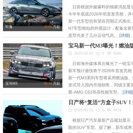
日前根据外媒爆料的独家消息显示
今年年底或2026年初首发亮相，
新一代车型也有望在同期正式推出
轩逸
10.86
万起
N7车型相似的外观设计，配备全新
造型也多了几分运动气息。
[详细]
宝马新一代M3曝光！燃油
2025-03-31
0
4266
日前海外媒体再次曝光了一组宝马
新车预计最快将于2026年首发亮相
新一代M3系列车型将采用燃油版
宝马M3
86.39
万起
形式导入国内市场销售，同级主要竞
斯-AMG C63等高性能车型。
[详细
日产将“复活”方盒子SUV
2025-03-31
0
4924
根据日产汽车最新产品规划显示，
险的SUV”车型。据了解，新车或将为