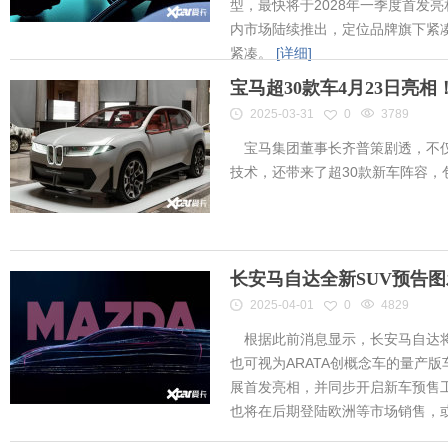
型，最快将于2028年一季度首发
内市场陆续推出，定位品牌旗下紧凑
紧凑。
[详细]
宝马超30款车4月23日亮
2025-03-31
0
3789
宝马集团董事长齐普策剧透，不仅
技术，还带来了超30款新车阵容
长安马自达全新SUV预告
2025-04-01
0
4829
根据此前消息显示，长安马自达将
也可视为ARATA创概念车的量产
展首发亮相，并同步开启新车预售工作
也将在后期登陆欧洲等市场销售，或将