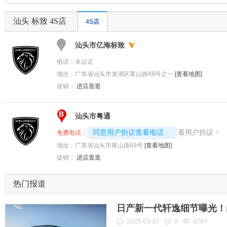
汕头 标致 4S店
4S店
A
汕头市亿海标致
电话：
未认证
地址：
广东省汕头市龙湖区黄山路69号之一
[查看地图]
促销：
进店逛逛
B
汕头市粤通
4008192696-3200
查看用户协议
同意用户协议查看电话
>
免费电话：
地址：
广东省汕头市黄山路69号
[查看地图]
促销：
进店逛逛
热门报道
日产新一代轩逸细节曝光！内
2025-03-31
0
4784