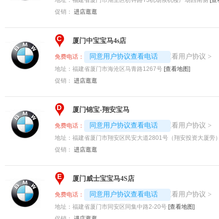
促销：
进店逛逛
C
厦门中宝宝马4s店
4008194313-1837
查看用户协议
同意用户协议查看电话
>
免费电话：
地址：
福建省厦门市海沧区马青路1267号
[查看地图]
促销：
进店逛逛
D
厦门锦宝-翔安宝马
4008194313-3649
查看用户协议
同意用户协议查看电话
>
免费电话：
地址：
福建省厦门市翔安区民安大道2801号（翔安投资大厦旁
促销：
进店逛逛
E
厦门威士宝宝马4S店
4008194313-2889
查看用户协议
同意用户协议查看电话
>
免费电话：
地址：
福建省厦门市同安区同集中路2-20号
[查看地图]
促销：
进店逛逛