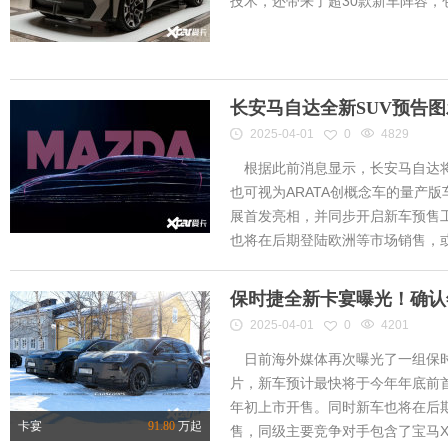
技术，还带来了超30款新车阵容
长安马自达全新SUV预告
2025-04-01
0
4829
根据此前消息显示，长安马自达将
也可视为ARATA创概念车的量产
展首发亮相，并同步开启新车预售工作
也将在后期登陆欧洲等市场销售，或将
保时捷全新卡宴曝光！确认
2025-04-01
0
4201
日前海外媒体再次曝光了一组保时
片，新车预计最快将于今年年底前首
年初上市开售。同时新车也将在后
卡宴
91.80
万起
售，同级主要竞争对手包含了宝马X