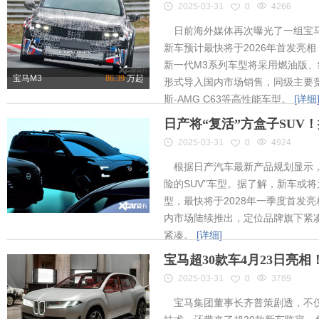
2025-03-31
0
4266
日前海外媒体再次曝光了一组宝马
新车预计最快将于2026年首发亮相
新一代M3系列车型将采用燃油版
宝马M3
86.39
万起
形式导入国内市场销售，同级主要竞
斯-AMG C63等高性能车型。
[详细
日产将“复活”方盒子SUV
2025-03-31
0
4924
根据日产汽车最新产品规划显示，
险的SUV”车型。据了解，新车或将为
型，最快将于2028年一季度首发
内市场陆续推出，定位品牌旗下紧凑
紧凑。
[详细]
宝马超30款车4月23日亮
2025-03-31
0
3789
宝马集团董事长齐普策剧透，不仅