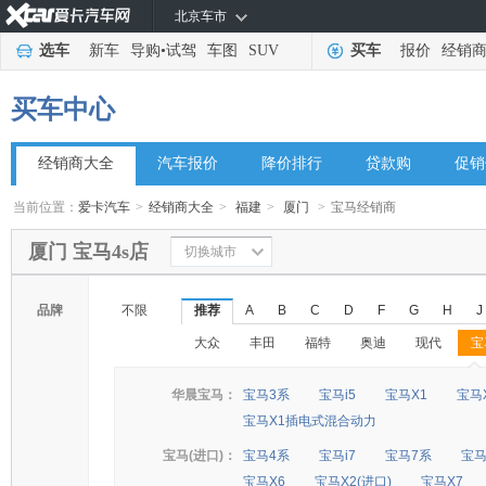
北京车市
选车
新车
导购
•
试驾
车图
SUV
买车
报价
经销
买车中心
经销商大全
汽车报价
降价排行
贷款购
促销
当前位置：
爱卡汽车
>
经销商大全
>
福建
>
厦门
>
宝马经销商
厦门 宝马4s店
切换城市
品牌
不限
推荐
A
B
C
D
F
G
H
J
大众
丰田
福特
奥迪
现代
宝
◆
◆
华晨宝马：
宝马3系
宝马i5
宝马X1
宝马
宝马X1插电式混合动力
宝马(进口)：
宝马4系
宝马i7
宝马7系
宝马
宝马X6
宝马X2(进口)
宝马X7