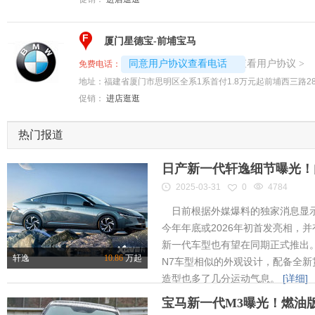
F
厦门星德宝-前埔宝马
4008192707-9698
查看用户协议
同意用户协议查看电话
>
免费电话：
地址：
福建省厦门市思明区全系1系首付1.8万元起前埔西三路28
促销：
进店逛逛
热门报道
日产新一代轩逸细节曝光！内
2025-03-31
0
4784
日前根据外媒爆料的独家消息显示
今年年底或2026年初首发亮相，
新一代车型也有望在同期正式推出
轩逸
10.86
万起
N7车型相似的外观设计，配备全新
造型也多了几分运动气息。
[详细]
宝马新一代M3曝光！燃油