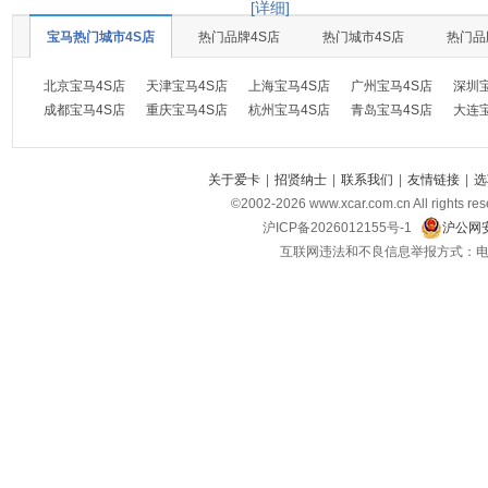
[详细]
宝马热门城市4S店
热门品牌4S店
热门城市4S店
热门品
北京宝马4S店
天津宝马4S店
上海宝马4S店
广州宝马4S店
深圳
成都宝马4S店
重庆宝马4S店
杭州宝马4S店
青岛宝马4S店
大连
关于爱卡
|
招贤纳士
|
联系我们
|
友情链接
|
选
©2002-
2026
www.xcar.com.cn All ri
沪ICP备2026012155号-1
沪公网安
互联网违法和不良信息举报方式：电话：021-