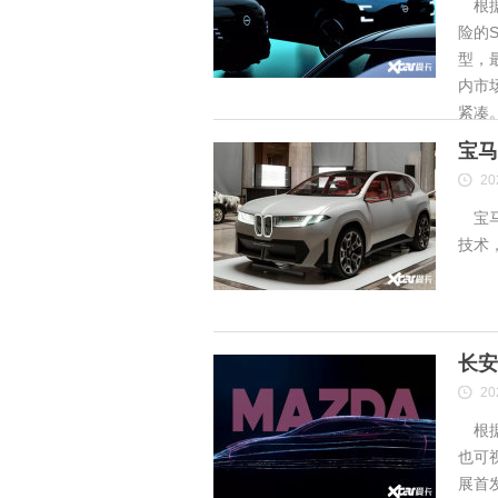
根据
险的S
型，
内市
紧凑
宝马
20
宝马
技术
长安
20
根据
也可
展首