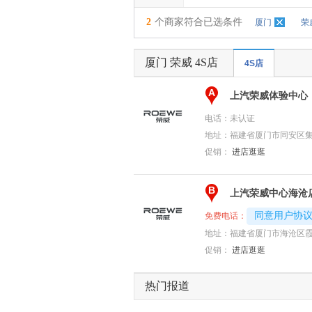
2
个商家符合已选条件
厦门
荣
厦门 荣威 4S店
4S店
A
上汽荣威体验中心
电话：
未认证
地址：
福建省厦门市同安区集
促销：
进店逛逛
B
上汽荣威中心海沧
4008194313-
同意用户协
免费电话：
地址：
福建省厦门市海沧区霞飞
促销：
进店逛逛
热门报道