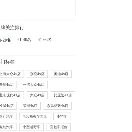
品牌关注排行
21-40名
41-60名
1-20名
热门标签
上海大众4s店
别克4s店
奥迪4s店
奇瑞4s店
一汽大众4s店
北京现代4s店
大众4s店
比亚迪4s店
长城4s店
荣威4s店
东风标致4s店
国产汽车
mpv商务车大全
小轿车
电动汽车
小型越野车
面包车报价