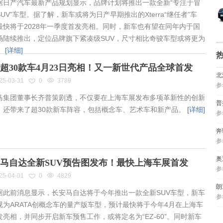
日产汽车最新产品规划显示，品牌计划将推出一款全新“专注于冒
UV”车型。据了解，新车或将为日产早期推出的Xterra“继任者”车
最快将于2028年一季度首发亮相。同时，新车也有望在同年内于国
场陆续推出，定位品牌旗下紧凑级SUV，尺寸相比奇骏车型或将更为
。
[详细]
超30款车4月23日亮相！又一新世代产品全球首发
北
25-03-31
0
3789
参
集团董事长齐普策剧透，不仅要在上海车展发布多项革新性的创新
普
，还带来了超30款新车阵容，包括概念车、艺术车和新产品。
[详细]
参
奔
参
奥
马自达全新SUV预告图发布！最快上海车展首发
参
25-04-01
0
4829
朗
此前消息显示，长安马自达将于今年推出一款全新SUV车型，新车
参
视为ARATA创概念车的量产版车型，预计最快将于今年4月在上海车
发亮相，并同步开启新车预售工作，或将定名为“EZ-60”。同时新车