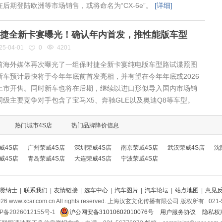
在后期登陆欧洲等市场销售，或将命名为“CX-6e”。
[详细]
捷全新卡宴曝光！确认年内首发，推性能版车型
25-04-01
0
4201
海外媒体再次曝光了一组保时捷全新卡宴纯电版车型路试谍照图
新车预计最快将于今年年底前首发亮相，并有望在今年年底或2026
上市开售。同时新车也将在后期，继续以进口形似导入国内市场销
同级主要竞争对手包含了宝马X5、奔驰GLE以及奥迪Q8等车型。
热门城市4S店
热门品牌降价信息
威4S店
广州荣威4S店
深圳荣威4S店
南京荣威4S店
武汉荣威4S店
沈
威4S店
青岛荣威4S店
大连荣威4S店
宁波荣威4S店
贤纳士
|
联系我们
|
友情链接
|
选车中心
|
汽车图片
|
汽车论坛
|
站点地图
|
意见
026
www.xcar.com.cn All rights reserved. 上海汉玄文化传播有限公司 版权所有.
021-
P备2026012155号-1
沪公网安备31010602010076号
用户服务协议
隐私权