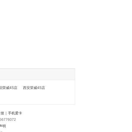
阳荣威4S店
西安荣威4S店
反馈
|
手机爱卡
56776072
声明