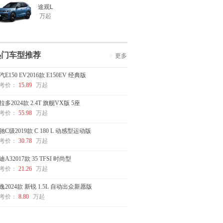
途观L
万起
热门车型推荐
更多
汽E150 EV2016款 E150EV 经典版
考价：
15.89
万起
拉多2024款 2.4T 旗舰VX版 5座
考价：
55.98
万起
驰C级2019款 C 180 L 动感型运动版
考价：
30.78
万起
迪A32017款 35 TFSI 时尚型
考价：
21.26
万起
逸2024款 新锐 1.5L 自动出众新愿版
考价：
8.80
万起