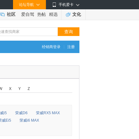
论坛导航
手机爱卡
社区
爱自驾
热帖
精选
文化
|
经销商登录
注册
W
X
Y
Z
威i5
荣威D6
荣威RX5 MAX
荣威Ei5
荣威i6 MAX