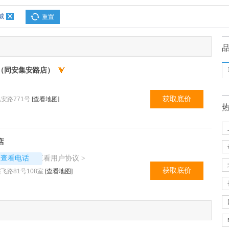
威
重置
（同安集安路店）
获取底价
安路771号
[查看地图]
店
6600
查看用户协议
议查看电话
>
获取底价
路81号108室
[查看地图]