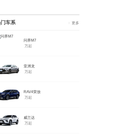
热门车系
更多
问界M7
万起
亚洲龙
万起
RAV4荣放
万起
威兰达
万起