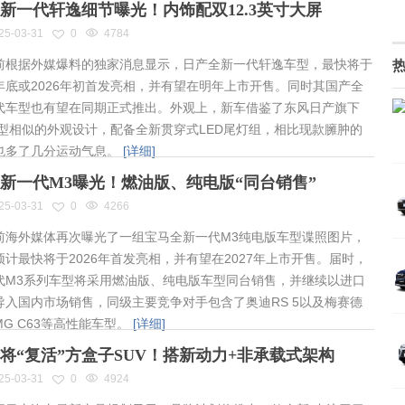
新一代轩逸细节曝光！内饰配双12.3英寸大屏
25-03-31
0
4784
根据外媒爆料的独家消息显示，日产全新一代轩逸车型，最快将于
年底或2026年初首发亮相，并有望在明年上市开售。同时其国产全
代车型也有望在同期正式推出。外观上，新车借鉴了东风日产旗下
车型相似的外观设计，配备全新贯穿式LED尾灯组，相比现款臃肿的
也多了几分运动气息。
[详细]
新一代M3曝光！燃油版、纯电版“同台销售”
25-03-31
0
4266
海外媒体再次曝光了一组宝马全新一代M3纯电版车型谍照图片，
预计最快将于2026年首发亮相，并有望在2027年上市开售。届时，
代M3系列车型将采用燃油版、纯电版车型同台销售，并继续以进口
导入国内市场销售，同级主要竞争对手包含了奥迪RS 5以及梅赛德
MG C63等高性能车型。
[详细]
将“复活”方盒子SUV！搭新动力+非承载式架构
25-03-31
0
4924