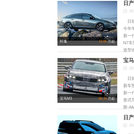
日产
20
日前
今年
新一
轩逸
10.86
万起
N7
造型
宝马
20
日前
新车
新一
宝马M3
86.39
万起
形式
斯-A
日产
20