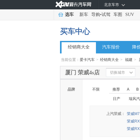
北京车市
选车
新车
导购
•
试驾
车图
SUV
买车中心
经销商大全
汽车报价
降
当前位置：
爱卡汽车
>
经销商大全
>
福建
>
厦门 荣威4s店
切换城市
品牌
不限
推荐
A
B
日产
瑞风汽
上汽荣威：
荣威M7
荣威RX
荣威RX5