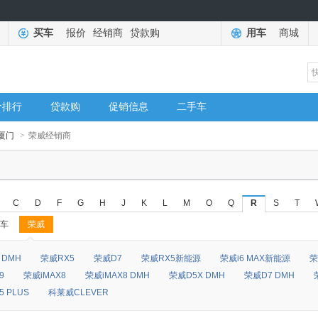
买车
报价
经销商
贷款购
用车
商城
价排行
贷款购
促销信息
二手车
厦门
>
荣威经销商
C
D
F
G
H
J
K
L
M
O
Q
R
S
T
车
荣威
◆
◆
 DMH
荣威RX5
荣威D7
荣威RX5新能源
荣威i6 MAX新能源
荣
9
荣威iMAX8
荣威iMAX8 DMH
荣威D5X DMH
荣威D7 DMH
 PLUS
科莱威CLEVER