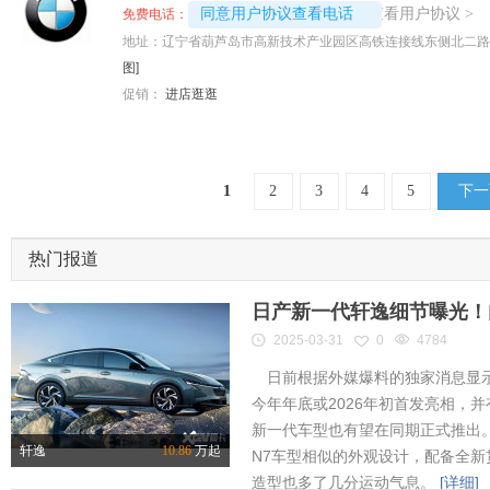
4008192696-7797
查看用户协议
同意用户协议查看电话
>
免费电话：
地址：
辽宁省葫芦岛市高新技术产业园区高铁连接线东侧北二路
图]
促销：
进店逛逛
1
2
3
4
5
下
热门报道
日产新一代轩逸细节曝光！内
2025-03-31
0
4784
日前根据外媒爆料的独家消息显示
今年年底或2026年初首发亮相，
新一代车型也有望在同期正式推出
轩逸
10.86
万起
N7车型相似的外观设计，配备全新
造型也多了几分运动气息。
[详细]