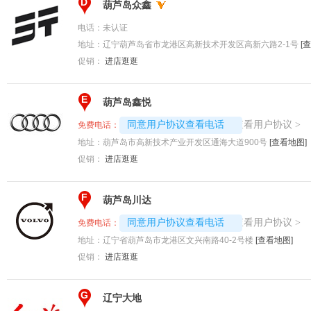
D
葫芦岛众鑫
电话：
未认证
地址：
辽宁葫芦岛省市龙港区高新技术开发区高新六路2-1号
[
促销：
进店逛逛
E
葫芦岛鑫悦
4008194313-2614
查看用户协议
同意用户协议查看电话
>
免费电话：
地址：
葫芦岛市高新技术产业开发区通海大道900号
[查看地图]
促销：
进店逛逛
F
葫芦岛川达
4008194313-4852
查看用户协议
同意用户协议查看电话
>
免费电话：
地址：
辽宁省葫芦岛市龙港区文兴南路40-2号楼
[查看地图]
促销：
进店逛逛
G
辽宁大地