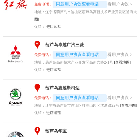
4008194313-5172
查看用户协议
同意用户协议查看电话
>
免费电话：
地址：
辽宁省葫芦岛市连山区葫芦岛高新技术产业开发区通海大道
图]
促销：
进店逛逛
H
葫芦岛卓越广汽三菱
4008194313-4450
查看用户协议
同意用户协议查看电话
>
免费电话：
地址：
葫芦岛高新技术产业开发区高新六路2-1号
[查看地图]
促销：
进店逛逛
I
葫芦岛嘉越斯柯达
4008194313-4057
查看用户协议
同意用户协议查看电话
>
免费电话：
地址：
辽宁省葫芦岛市连山区打渔山园区沈港路22号
[查看地图]
促销：
进店逛逛
J
葫芦岛华宝