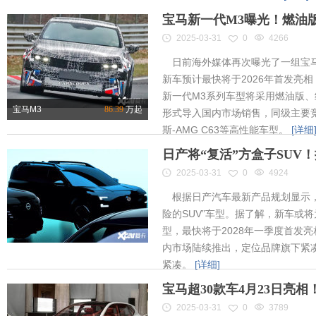
宝马新一代M3曝光！燃油
2025-03-31
0
4266
日前海外媒体再次曝光了一组宝马
新车预计最快将于2026年首发亮相
新一代M3系列车型将采用燃油版
宝马M3
86.39
万起
形式导入国内市场销售，同级主要竞
斯-AMG C63等高性能车型。
[详细
日产将“复活”方盒子SUV
2025-03-31
0
4924
根据日产汽车最新产品规划显示，
险的SUV”车型。据了解，新车或将为
型，最快将于2028年一季度首发
内市场陆续推出，定位品牌旗下紧凑
紧凑。
[详细]
宝马超30款车4月23日亮
2025-03-31
0
3789