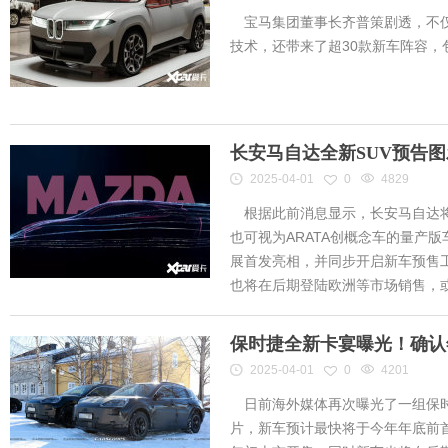
宝马集团董事长齐普策剧透，不仅
技术，还带来了超30款新车阵容
长安马自达全新SUV预告
2025-04-01
0
4829
根据此前消息显示，长安马自达将
也可视为ARATA创概念车的量产
展首发亮相，并同步开启新车预售工作
也将在后期登陆欧洲等市场销售，或将
保时捷全新卡宴曝光！确认
2025-04-01
0
4201
日前海外媒体再次曝光了一组保时
片，新车预计最快将于今年年底前首