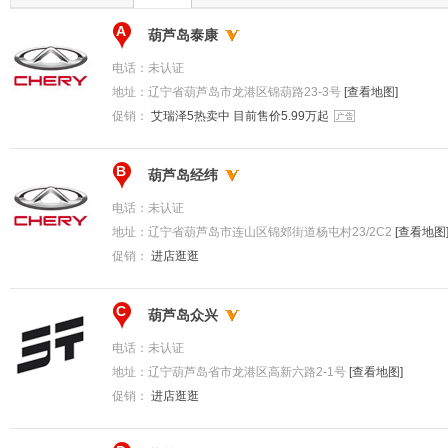
A
葫芦岛泰康
电话：
未认证
地址：
辽宁省葫芦岛市龙港区锦葫路23-3号
[查看地图]
促销：
艾瑞泽5热卖中 目前售价5.99万起
B
葫芦岛经纬
电话：
未认证
地址：
辽宁省葫芦岛市连山区锦郊街道杨屯村23/2C2
[查看地图
促销：
进店逛逛
C
葫芦岛众兴
电话：
未认证
地址：
辽宁葫芦岛省市龙港区高新六路2-1号
[查看地图]
促销：
进店逛逛