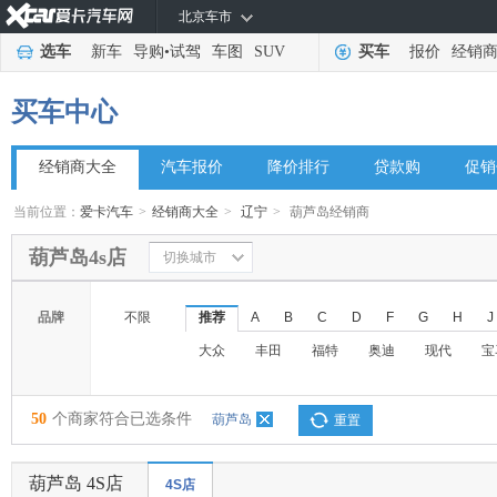
北京车市
选车
新车
导购
•
试驾
车图
SUV
买车
报价
经销
买车中心
经销商大全
汽车报价
降价排行
贷款购
促销
当前位置：
爱卡汽车
>
经销商大全
>
辽宁
>
葫芦岛经销商
葫芦岛4s店
切换城市
品牌
不限
推荐
A
B
C
D
F
G
H
J
大众
丰田
福特
奥迪
现代
宝
50
个商家符合已选条件
葫芦岛
重置
葫芦岛 4S店
4S店