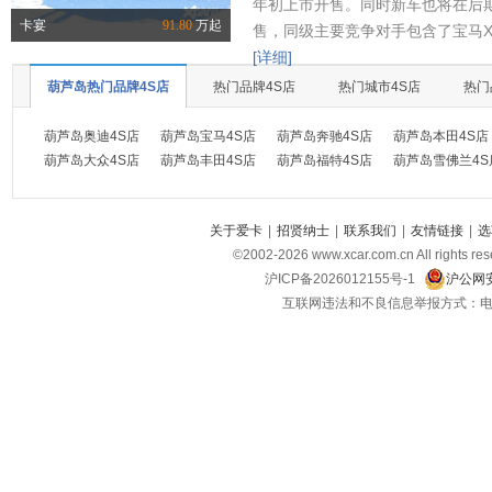
年初上市开售。同时新车也将在后
卡宴
91.80
万起
售，同级主要竞争对手包含了宝马X
[详细]
葫芦岛热门品牌4S店
热门品牌4S店
热门城市4S店
热门
葫芦岛奥迪4S店
葫芦岛宝马4S店
葫芦岛奔驰4S店
葫芦岛本田4S店
葫芦岛大众4S店
葫芦岛丰田4S店
葫芦岛福特4S店
葫芦岛雪佛兰4S
关于爱卡
|
招贤纳士
|
联系我们
|
友情链接
|
选
©2002-
2026
www.xcar.com.cn All ri
沪ICP备2026012155号-1
沪公网安
互联网违法和不良信息举报方式：电话：021-