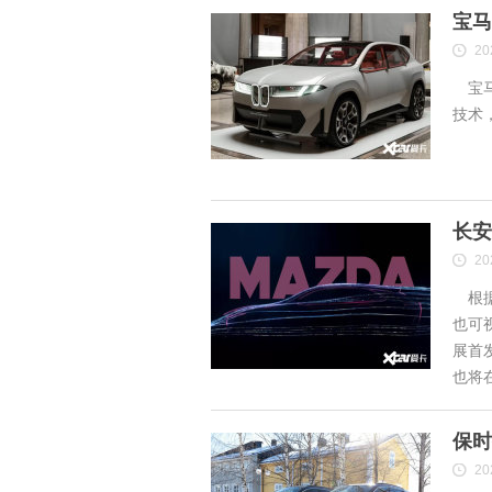
宝马
20
宝马
技术
长安
20
根据
也可
展首
也将
保时
20