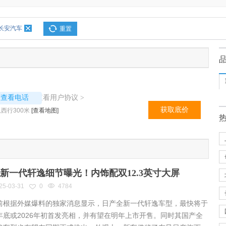
长安汽车
重置
2664
查看用户协议
议查看电话
>
获取底价
西行300米
[查看地图]
新一代轩逸细节曝光！内饰配双12.3英寸大屏
25-03-31
0
4784
根据外媒爆料的独家消息显示，日产全新一代轩逸车型，最快将于
年底或2026年初首发亮相，并有望在明年上市开售。同时其国产全