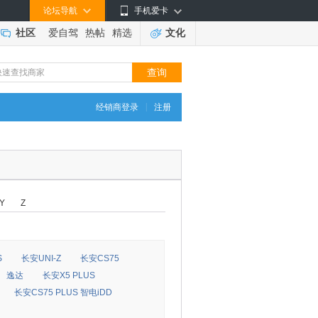
论坛导航
手机爱卡
社区
爱自驾
热帖
精选
文化
|
经销商登录
注册
Y
Z
S
长安UNI-Z
长安CS75
逸达
长安X5 PLUS
长安CS75 PLUS 智电iDD