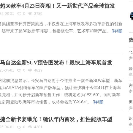
超30款车4月23日亮相！又一新世代产品全球首发
25-03-31
0
3789
集团董事长齐普策剧透，不仅要在上海车展发布多项革新性的创新
，还带来了超30款新车阵容，包括概念车、艺术车和新产品。
[详细]
北
参
马自达全新SUV预告图发布！最快上海车展首发
普
25-04-01
0
4829
参
此前消息显示，长安马自达将于今年推出一款全新SUV车型，新车
奔
视为ARATA创概念车的量产版车型，预计最快将于今年4月在上海车
参
发亮相，并同步开启新车预售工作，或将定名为“EZ-60”。同时新车
在后期登陆欧洲等市场销售，或将命名为“CX-6e”。
[详细]
奥
参
捷全新卡宴曝光！确认年内首发，推性能版车型
朗
参
25-04-01
0
4201