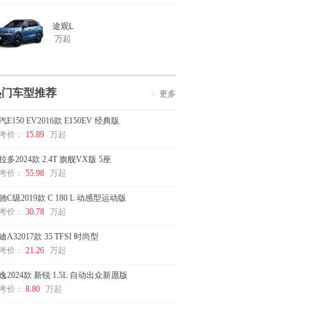
途观L
万起
热门车型推荐
更多
汽E150 EV2016款 E150EV 经典版
考价：
15.89
万起
拉多2024款 2.4T 旗舰VX版 5座
考价：
55.98
万起
驰C级2019款 C 180 L 动感型运动版
考价：
30.78
万起
迪A32017款 35 TFSI 时尚型
考价：
21.26
万起
逸2024款 新锐 1.5L 自动出众新愿版
考价：
8.80
万起