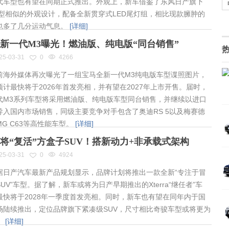
代车型也有望在同期正式推出。外观上，新车借鉴了东风日产旗下
车型相似的外观设计，配备全新贯穿式LED尾灯组，相比现款臃肿的
也多了几分运动气息。
[详细]
新一代M3曝光！燃油版、纯电版“同台销售”
25-03-31
0
4266
海外媒体再次曝光了一组宝马全新一代M3纯电版车型谍照图片，
预计最快将于2026年首发亮相，并有望在2027年上市开售。届时，
代M3系列车型将采用燃油版、纯电版车型同台销售，并继续以进口
导入国内市场销售，同级主要竞争对手包含了奥迪RS 5以及梅赛德
MG C63等高性能车型。
[详细]
将“复活”方盒子SUV！搭新动力+非承载式架构
25-03-31
0
4924
日产汽车最新产品规划显示，品牌计划将推出一款全新“专注于冒
UV”车型。据了解，新车或将为日产早期推出的Xterra“继任者”车
最快将于2028年一季度首发亮相。同时，新车也有望在同年内于国
场陆续推出，定位品牌旗下紧凑级SUV，尺寸相比奇骏车型或将更为
。
[详细]