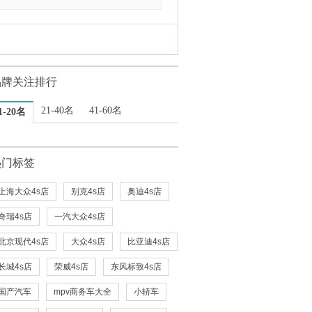
品牌关注排行
21-40名
41-60名
1-20名
热门标签
上海大众4s店
别克4s店
奥迪4s店
奇瑞4s店
一汽大众4s店
北京现代4s店
大众4s店
比亚迪4s店
长城4s店
荣威4s店
东风标致4s店
国产汽车
mpv商务车大全
小轿车