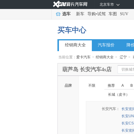
北京车市
选车
新车
导购
•
试驾
车图
SUV
买车中心
经销商大全
汽车报价
降
当前位置：
爱卡汽车
>
经销商大全
>
辽宁
>
葫芦岛 长安汽车4s店
切换城
品牌
不限
推荐
A
B
长城（皮卡）
长安汽车：
长安览
长安UNI
长安CS3
长安览