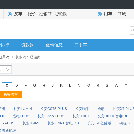
买车
报价
经销商
贷款购
用车
商城
价排行
贷款购
促销信息
二手车
葫芦岛
>
长安汽车经销商
市
C
D
F
G
H
J
K
L
M
Q
R
S
W
X
长安汽车
◆
◆
拓者
长安LUMIN
长安CS75 PLUS
长安猎手
逸动
长安X7 PLU
-K
锐程PLUS
长安CS55 PLUS
长安UNI-T
长安UNI-V 智电iDD
5 PLUS
长安UNI-V
长安UNI-K 智电iDD
长安F70蓝鲸版
锐程CC
拓者新能源