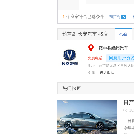
1
个商家符合已选条件
葫芦岛
葫芦岛 长安汽车 4S店
4S店
A
绥中县经纬汽车
4008192707-
同意用户协
免费电话：
地址：
葫芦岛龙港区事故大队
促销：
进店逛逛
热门报道
日产
20
日前
今年