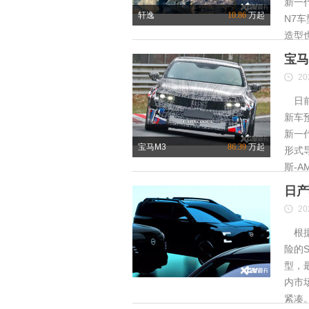
新一
轩逸
10.86
万起
N7
造型
宝马
20
日前
新车
新一
宝马M3
86.39
万起
形式
斯-A
日产
20
根据
险的S
型，
内市
紧凑