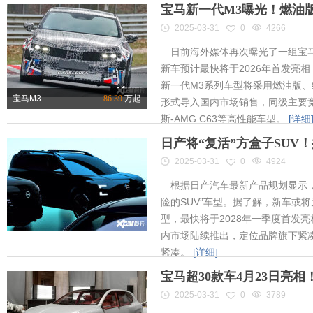
宝马新一代M3曝光！燃油
2025-03-31
0
4266
日前海外媒体再次曝光了一组宝马
新车预计最快将于2026年首发亮相
新一代M3系列车型将采用燃油版
宝马M3
86.39
万起
形式导入国内市场销售，同级主要竞
斯-AMG C63等高性能车型。
[详细
日产将“复活”方盒子SUV
2025-03-31
0
4924
根据日产汽车最新产品规划显示，
险的SUV”车型。据了解，新车或将为
型，最快将于2028年一季度首发
内市场陆续推出，定位品牌旗下紧凑
紧凑。
[详细]
宝马超30款车4月23日亮
2025-03-31
0
3789