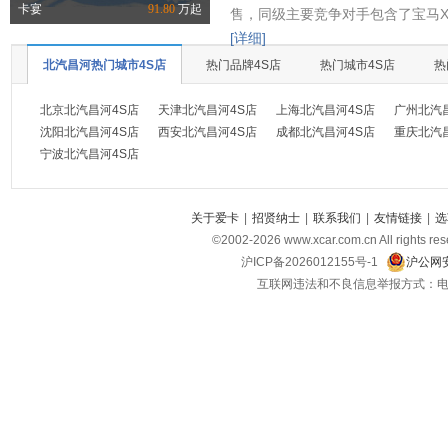
卡宴
91.80
万起
售，同级主要竞争对手包含了宝马X
[详细]
北汽昌河热门城市4S店
热门品牌4S店
热门城市4S店
热
北京北汽昌河4S店
天津北汽昌河4S店
上海北汽昌河4S店
广州北汽
沈阳北汽昌河4S店
西安北汽昌河4S店
成都北汽昌河4S店
重庆北汽
宁波北汽昌河4S店
关于爱卡
|
招贤纳士
|
联系我们
|
友情链接
|
选
©2002-
2026
www.xcar.com.cn All ri
沪ICP备2026012155号-1
沪公网安
互联网违法和不良信息举报方式：电话：021-