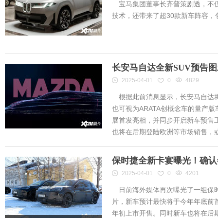
宝马集团董事长齐普策剧透，不仅
技术，还带来了超30款新车阵容
长安马自达全新SUV预告
2025-04-01
0
4829
根据此前消息显示，长安马自达将
也可视为ARATA创概念车的量产
展首发亮相，并同步开启新车预售工作
也将在后期登陆欧洲等市场销售，或将
保时捷全新卡宴曝光！确认
2025-04-01
0
4201
日前海外媒体再次曝光了一组保时
片，新车预计最快将于今年年底前首
年初上市开售。同时新车也将在后