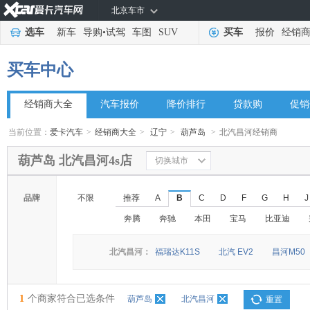
北京车市
选车
新车
导购
•
试驾
车图
SUV
买车
报价
经销
买车中心
经销商大全
汽车报价
降价排行
贷款购
促销
当前位置：
爱卡汽车
>
经销商大全
>
辽宁
>
葫芦岛
>
北汽昌河经销商
葫芦岛 北汽昌河4s店
切换城市
品牌
不限
推荐
A
B
C
D
F
G
H
J
奔腾
奔驰
本田
宝马
比亚迪
北汽昌河：
福瑞达K11S
北汽 EV2
昌河M50
1
个商家符合已选条件
葫芦岛
北汽昌河
重置