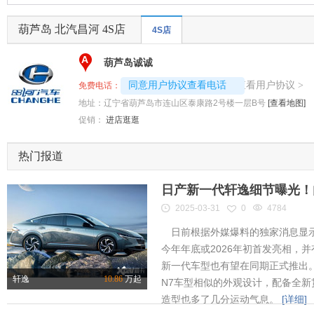
葫芦岛 北汽昌河 4S店
4S店
A
葫芦岛诚诚
4008192696-8720
查看用户协议
同意用户协议查看电话
>
免费电话：
地址：
辽宁省葫芦岛市连山区泰康路2号楼一层B号
[查看地图]
促销：
进店逛逛
热门报道
日产新一代轩逸细节曝光！内
2025-03-31
0
4784
日前根据外媒爆料的独家消息显示
今年年底或2026年初首发亮相，
新一代车型也有望在同期正式推出
轩逸
10.86
万起
N7车型相似的外观设计，配备全新
造型也多了几分运动气息。
[详细]