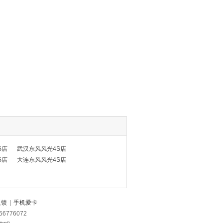
S店
武汉东风风光4S店
S店
大连东风风光4S店
反馈
|
手机爱卡
56776072