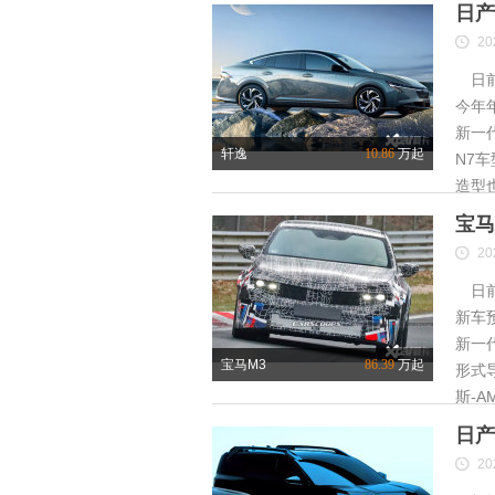
日产
20
日前
今年
新一
轩逸
10.86
万起
N7
造型
宝马
20
日前
新车
新一
宝马M3
86.39
万起
形式
斯-A
日产
20