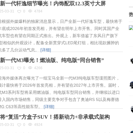
新一代轩逸细节曝光！内饰配双12.3英寸大屏
25-03-31
0
4784
根据外媒爆料的独家消息显示，日产全新一代轩逸车型，最快将于
年底或2026年初首发亮相，并有望在明年上市开售。同时其国产全
代车型也有望在同期正式推出。外观上，新车借鉴了东风日产旗下
车型相似的外观设计，配备全新贯穿式LED尾灯组，相比现款臃肿的
也多了几分运动气息。
[详细]
新一代M3曝光！燃油版、纯电版“同台销售”
25-03-31
0
4266
海外媒体再次曝光了一组宝马全新一代M3纯电版车型谍照图片，
预计最快将于2026年首发亮相，并有望在2027年上市开售。届时，
代M3系列车型将采用燃油版、纯电版车型同台销售，并继续以进口
导入国内市场销售，同级主要竞争对手包含了奥迪RS 5以及梅赛德
MG C63等高性能车型。
[详细]
将“复活”方盒子SUV！搭新动力+非承载式架构
25-03-31
0
4924