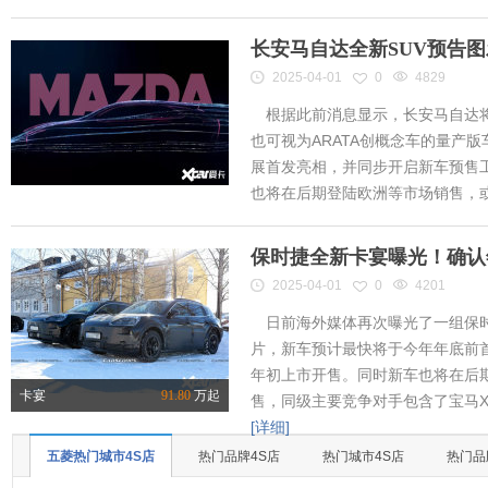
长安马自达全新SUV预告
2025-04-01
0
4829
根据此前消息显示，长安马自达将
也可视为ARATA创概念车的量产
展首发亮相，并同步开启新车预售工作
也将在后期登陆欧洲等市场销售，或将
保时捷全新卡宴曝光！确认
2025-04-01
0
4201
日前海外媒体再次曝光了一组保时
片，新车预计最快将于今年年底前首
年初上市开售。同时新车也将在后
卡宴
91.80
万起
售，同级主要竞争对手包含了宝马X
[详细]
五菱热门城市4S店
热门品牌4S店
热门城市4S店
热门品