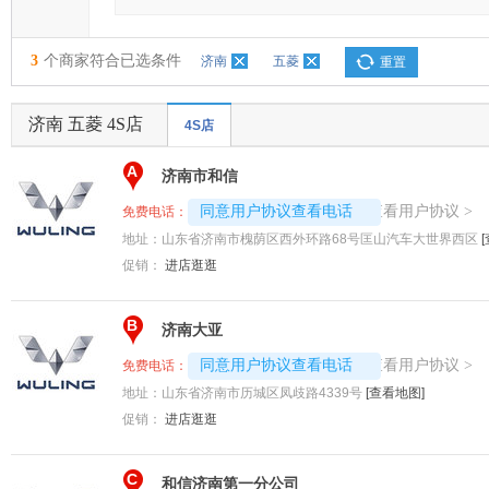
3
个商家符合已选条件
济南
五菱
重置
济南 五菱 4S店
4S店
A
济南市和信
4008192707-7760
查看用户协议
同意用户协议查看电话
>
免费电话：
地址：
山东省济南市槐荫区西外环路68号匡山汽车大世界西区
促销：
进店逛逛
B
济南大亚
4008192707-9486
查看用户协议
同意用户协议查看电话
>
免费电话：
地址：
山东省济南市历城区凤歧路4339号
[查看地图]
促销：
进店逛逛
C
和信济南第一分公司