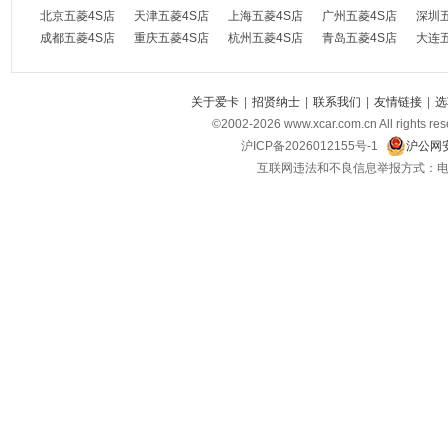
北京五菱4S店
天津五菱4S店
上海五菱4S店
广州五菱4S店
深圳
成都五菱4S店
重庆五菱4S店
杭州五菱4S店
青岛五菱4S店
大连
关于爱卡
|
招贤纳士
|
联系我们
|
友情链接
|
选
©2002-
2026
www.xcar.com.cn All ri
沪ICP备2026012155号-1
沪公网安
互联网违法和不良信息举报方式：电话：021-