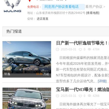
4008192717-9578
查看用户协议
同意用户协议查看电话
>
免费电话：
地址：
山东省济南市槐荫区经十西路29462号
[查看地图]
促销：
进店逛逛
热门报道
日产新一代轩逸细节曝光！内
2025-03-31
0
4784
日前根据外媒爆料的独家消息显示
今年年底或2026年初首发亮相，
新一代车型也有望在同期正式推出
轩逸
10.86
万起
N7车型相似的外观设计，配备全新
造型也多了几分运动气息。
[详细]
宝马新一代M3曝光！燃油
2025-03-31
0
4266
日前海外媒体再次曝光了一组宝马