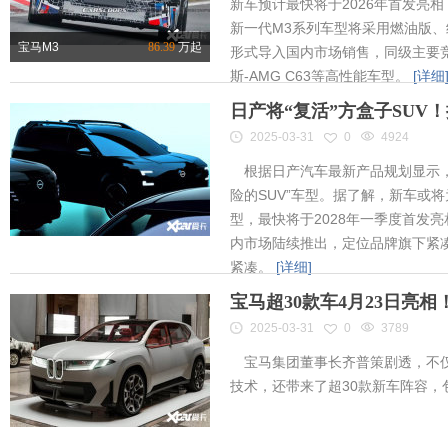
新车预计最快将于2026年首发亮相
新一代M3系列车型将采用燃油版
宝马M3
86.39
万起
形式导入国内市场销售，同级主要竞
斯-AMG C63等高性能车型。
[详细
日产将“复活”方盒子SUV
2025-03-31
0
4924
根据日产汽车最新产品规划显示，
险的SUV”车型。据了解，新车或将为
型，最快将于2028年一季度首发
内市场陆续推出，定位品牌旗下紧凑
紧凑。
[详细]
宝马超30款车4月23日亮
2025-03-31
0
3789
宝马集团董事长齐普策剧透，不仅
技术，还带来了超30款新车阵容