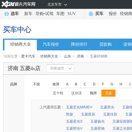
北京车市
选车
新车
导购
•
试驾
车图
SUV
买车
报价
经销
买车中心
经销商大全
汽车报价
降价排行
贷款购
促销
当前位置：
爱卡汽车
>
经销商大全
>
山东
>
济南
>
五菱经销商
济南 五菱4s店
切换城市
品牌
不限
推荐
A
B
C
D
F
G
H
J
五十铃
沃尔沃
魏牌
五菱
◆
◆
上汽通用五菱：
五菱宏光MINIEV
五菱荣光
五菱
凯捷
五菱星辰
五菱佳辰
五
五菱星光S
五菱扬光
五菱征程新
五菱荣光V
五菱星驰
五菱之光新