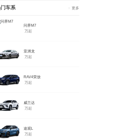
热门车系
更多
问界M7
万起
亚洲龙
万起
RAV4荣放
万起
威兰达
万起
途观L
万起