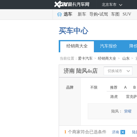
北京车市
选车
新车
导购
•
试驾
车图
SUV
买车中心
经销商大全
汽车报价
降
当前位置：
爱卡汽车
>
经销商大全
>
山东
>
济南 陆风4s店
切换城市
品牌
不限
推荐
A
B
路虎
雷克萨
陆风：
荣曜
1
个商家符合已选条件
济南
陆