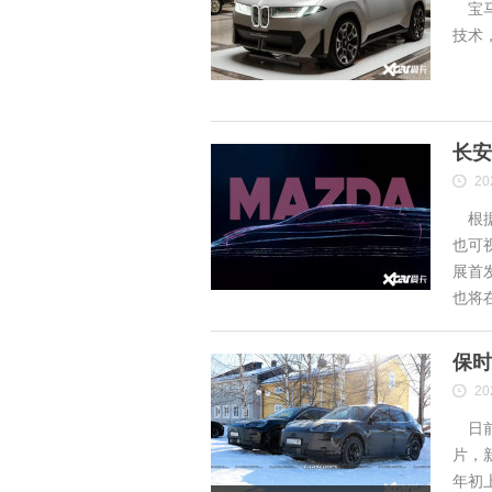
宝马
技术
长安
20
根据
也可
展首
也将
保时
20
日前
片，
年初