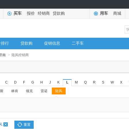
买车
报价
经销商
贷款购
用车
商城
价排行
贷款购
促销信息
二手车
济南
>
陆风经销商
C
D
F
G
H
J
K
L
M
Q
R
S
W
X
斯
林肯
领克
雷诺
陆风
◆
◆
风
重置