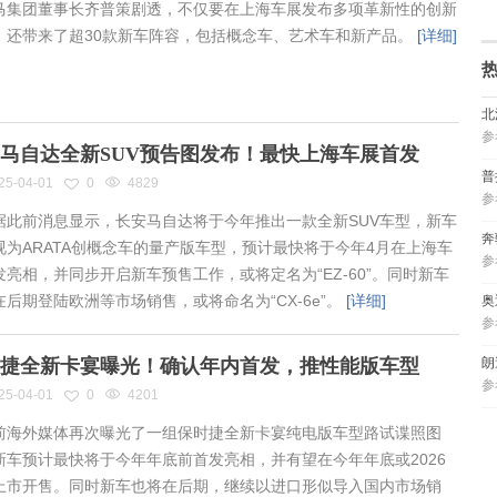
集团董事长齐普策剧透，不仅要在上海车展发布多项革新性的创新
，还带来了超30款新车阵容，包括概念车、艺术车和新产品。
[详细]
北
参
马自达全新SUV预告图发布！最快上海车展首发
普
25-04-01
0
4829
参
此前消息显示，长安马自达将于今年推出一款全新SUV车型，新车
奔
视为ARATA创概念车的量产版车型，预计最快将于今年4月在上海车
参
发亮相，并同步开启新车预售工作，或将定名为“EZ-60”。同时新车
在后期登陆欧洲等市场销售，或将命名为“CX-6e”。
[详细]
奥
参
捷全新卡宴曝光！确认年内首发，推性能版车型
朗
参
25-04-01
0
4201
海外媒体再次曝光了一组保时捷全新卡宴纯电版车型路试谍照图
新车预计最快将于今年年底前首发亮相，并有望在今年年底或2026
上市开售。同时新车也将在后期，继续以进口形似导入国内市场销