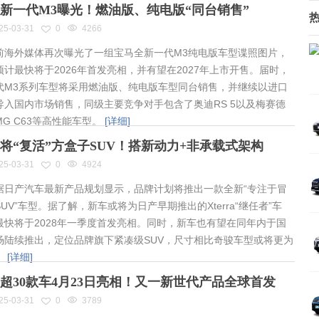
新一代M3曝光！燃油版、纯电版“同台销售”
25-03-31
0
4266
海外媒体再次曝光了一组宝马全新一代M3纯电版车型谍照图片，
预计最快将于2026年首发亮相，并有望在2027年上市开售。届时，
代M3系列车型将采用燃油版、纯电版车型同台销售，并继续以进口
导入国内市场销售，同级主要竞争对手包含了奥迪RS 5以及梅赛德
MG C63等高性能车型。
[详细]
将“复活”方盒子SUV！搭新动力+非承载式架构
25-03-31
0
4924
日产汽车最新产品规划显示，品牌计划将推出一款全新“专注于冒
UV”车型。据了解，新车或将为日产早期推出的Xterra“继任者”车
最快将于2028年一季度首发亮相。同时，新车也有望在同年内于国
场陆续推出，定位品牌旗下紧凑级SUV，尺寸相比奇骏车型或将更为
。
[详细]
超30款车4月23日亮相！又一新世代产品全球首发
25-03-31
0
3789