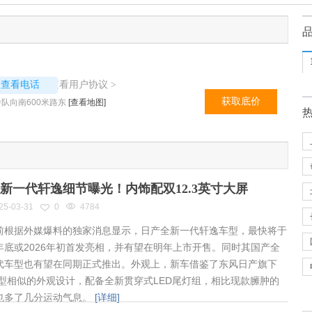
7730
查看用户协议
议查看电话
>
获取底价
队向南600米路东
[查看地图]
新一代轩逸细节曝光！内饰配双12.3英寸大屏
25-03-31
0
4784
根据外媒爆料的独家消息显示，日产全新一代轩逸车型，最快将于
年底或2026年初首发亮相，并有望在明年上市开售。同时其国产全
代车型也有望在同期正式推出。外观上，新车借鉴了东风日产旗下
车型相似的外观设计，配备全新贯穿式LED尾灯组，相比现款臃肿的
也多了几分运动气息。
[详细]