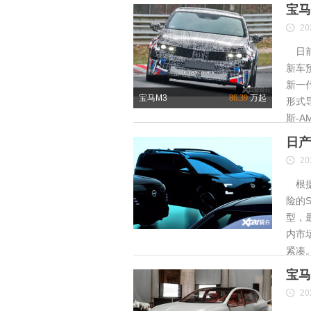
宝马
20
日前
新车
新一
宝马M3
86.39
万起
形式
斯-A
日产
20
根据
险的S
型，
内市
紧凑
宝马
20