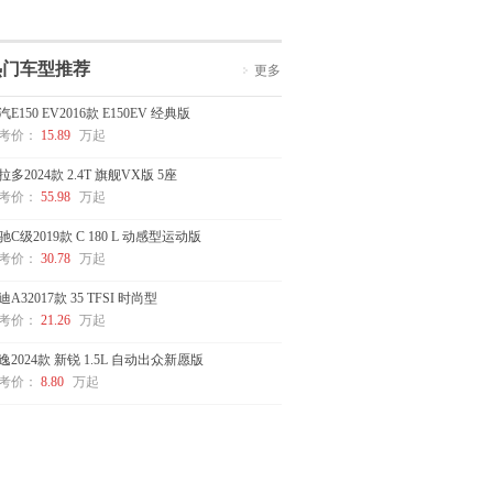
热门车型推荐
更多
汽E150 EV2016款 E150EV 经典版
考价：
15.89
万起
拉多2024款 2.4T 旗舰VX版 5座
考价：
55.98
万起
驰C级2019款 C 180 L 动感型运动版
考价：
30.78
万起
迪A32017款 35 TFSI 时尚型
考价：
21.26
万起
逸2024款 新锐 1.5L 自动出众新愿版
考价：
8.80
万起