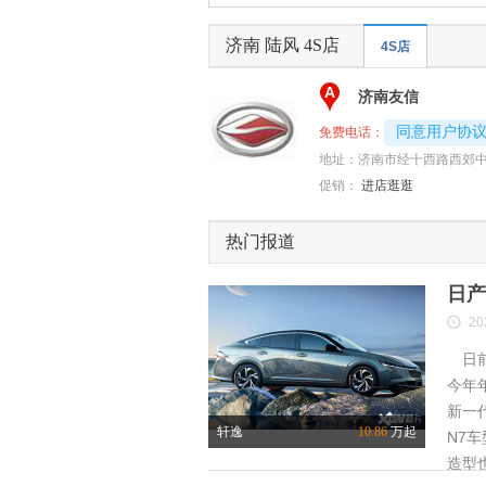
济南 陆风 4S店
4S店
A
济南友信
4008192696-
同意用户协
免费电话：
地址：
济南市经十西路西郊中
促销：
进店逛逛
热门报道
日产
20
日前
今年
新一
轩逸
10.86
万起
N7
造型