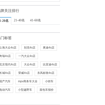
品牌关注排行
21-40名
41-60名
1-20名
热门标签
上海大众4s店
别克4s店
奥迪4s店
奇瑞4s店
一汽大众4s店
北京现代4s店
大众4s店
比亚迪4s店
长城4s店
荣威4s店
东风标致4s店
国产汽车
mpv商务车大全
小轿车
电动汽车
小型越野车
面包车报价