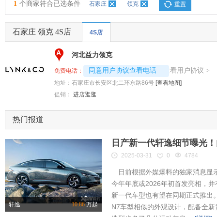
1
个商家符合已选条件
石家庄
领克
重置
石家庄 领克 4S店
4S店
A
河北益力领克
4008194313-4842
查看用户协议
同意用户协议查看电话
>
免费电话：
地址：
石家庄市长安区北二环东路86号
[查看地图]
促销：
进店逛逛
热门报道
日产新一代轩逸细节曝光！内
2025-03-31
0
4784
日前根据外媒爆料的独家消息显示
今年年底或2026年初首发亮相，
新一代车型也有望在同期正式推出
轩逸
10.86
万起
N7车型相似的外观设计，配备全新