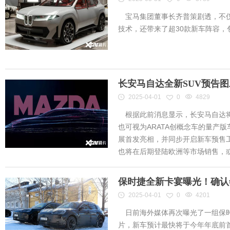
宝马集团董事长齐普策剧透，不仅
技术，还带来了超30款新车阵容
长安马自达全新SUV预告
2025-04-01
0
4829
根据此前消息显示，长安马自达将
也可视为ARATA创概念车的量产
展首发亮相，并同步开启新车预售工作
也将在后期登陆欧洲等市场销售，或将
保时捷全新卡宴曝光！确认
2025-04-01
0
4201
日前海外媒体再次曝光了一组保时
片，新车预计最快将于今年年底前首