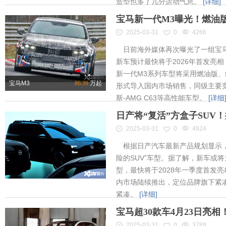
造型也多了几分运动气息。
[详细]
宝马新一代M3曝光！燃油
2025-03-31
0
4266
日前海外媒体再次曝光了一组宝马
新车预计最快将于2026年首发亮相
新一代M3系列车型将采用燃油版
宝马M3
86.39
万起
形式导入国内市场销售，同级主要竞
斯-AMG C63等高性能车型。
[详细
日产将“复活”方盒子SUV
2025-03-31
0
4924
根据日产汽车最新产品规划显示，
险的SUV”车型。据了解，新车或将为
型，最快将于2028年一季度首发
内市场陆续推出，定位品牌旗下紧凑
紧凑。
[详细]
宝马超30款车4月23日亮
2025-03-31
0
3789