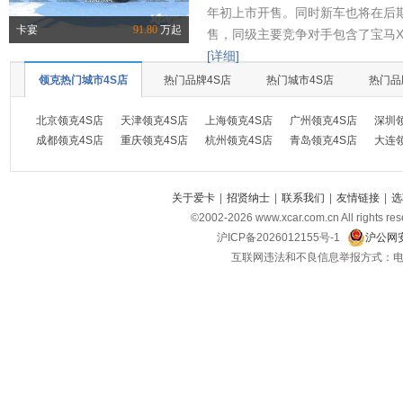
年初上市开售。同时新车也将在后
卡宴
91.80
万起
售，同级主要竞争对手包含了宝马X
[详细]
领克热门城市4S店
热门品牌4S店
热门城市4S店
热门品
北京领克4S店
天津领克4S店
上海领克4S店
广州领克4S店
深圳
成都领克4S店
重庆领克4S店
杭州领克4S店
青岛领克4S店
大连
关于爱卡
|
招贤纳士
|
联系我们
|
友情链接
|
选
©2002-
2026
www.xcar.com.cn All ri
沪ICP备2026012155号-1
沪公网安
互联网违法和不良信息举报方式：电话：021-