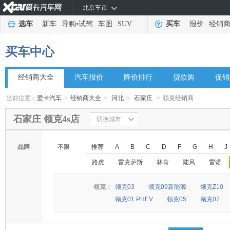
北京车市
选车
新车
导购
•
试驾
车图
SUV
买车
报价
经销
买车中心
经销商大全
汽车报价
降价排行
贷款购
促销
当前位置：
爱卡汽车
>
经销商大全
>
河北
>
石家庄
>
领克经销商
石家庄 领克4s店
切换城市
品牌
不限
推荐
A
B
C
D
F
G
H
J
路虎
雷克萨斯
林肯
陆风
雷诺
领克：
领克03
领克09新能源
领克Z10
领克01 PHEV
领克05
领克07