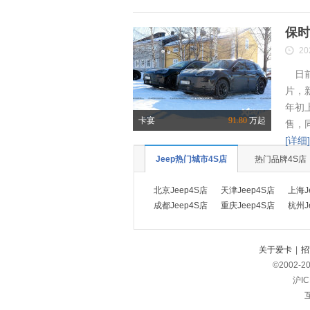
保时
20
日前
片，
年初
卡宴
91.80
万起
售，
[详细]
Jeep热门城市4S店
热门品牌4S店
北京Jeep4S店
天津Jeep4S店
上海J
成都Jeep4S店
重庆Jeep4S店
杭州J
关于爱卡
|
招
©2002-
2
沪IC
互