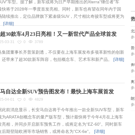
UV”车型。据了解，新车或将为日产早期推出的Xterra“继任者”车
最快将于2028年一季度首发亮相。同时，新车也有望在同年内于国
场陆续推出，定位品牌旗下紧凑级SUV，尺寸相比奇骏车型或将更为
。
[详细]
北
超30款车4月23日亮相！又一新世代产品全球首发
参
25-03-31
0
3789
普
集团董事长齐普策剧透，不仅要在上海车展发布多项革新性的创新
参
，还带来了超30款新车阵容，包括概念车、艺术车和新产品。
[详细]
奔
参
奥
参
马自达全新SUV预告图发布！最快上海车展首发
朗
25-04-01
0
4829
参
此前消息显示，长安马自达将于今年推出一款全新SUV车型，新车
视为ARATA创概念车的量产版车型，预计最快将于今年4月在上海车
发亮相，并同步开启新车预售工作，或将定名为“EZ-60”。同时新车
在后期登陆欧洲等市场销售，或将命名为“CX-6e”。
[详细]