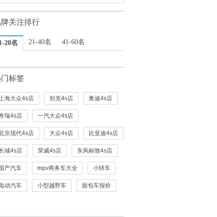
品牌关注排行
21-40名
41-60名
1-20名
热门标签
上海大众4s店
别克4s店
奥迪4s店
奇瑞4s店
一汽大众4s店
北京现代4s店
大众4s店
比亚迪4s店
长城4s店
荣威4s店
东风标致4s店
国产汽车
mpv商务车大全
小轿车
电动汽车
小型越野车
面包车报价