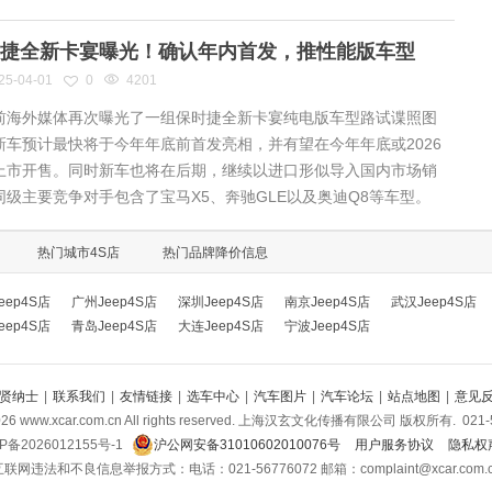
捷全新卡宴曝光！确认年内首发，推性能版车型
25-04-01
0
4201
海外媒体再次曝光了一组保时捷全新卡宴纯电版车型路试谍照图
新车预计最快将于今年年底前首发亮相，并有望在今年年底或2026
上市开售。同时新车也将在后期，继续以进口形似导入国内市场销
同级主要竞争对手包含了宝马X5、奔驰GLE以及奥迪Q8等车型。
热门城市4S店
热门品牌降价信息
eep4S店
广州Jeep4S店
深圳Jeep4S店
南京Jeep4S店
武汉Jeep4S店
eep4S店
青岛Jeep4S店
大连Jeep4S店
宁波Jeep4S店
贤纳士
|
联系我们
|
友情链接
|
选车中心
|
汽车图片
|
汽车论坛
|
站点地图
|
意见
026
www.xcar.com.cn All rights reserved. 上海汉玄文化传播有限公司 版权所有.
021-
P备2026012155号-1
沪公网安备31010602010076号
用户服务协议
隐私权
联网违法和不良信息举报方式：电话：021-56776072 邮箱：complaint@xcar.com.