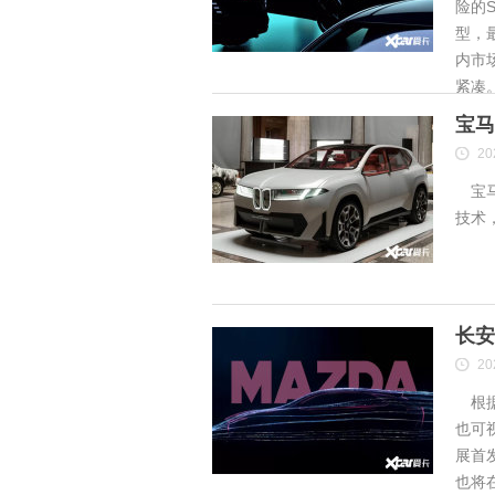
险的S
型，
内市
紧凑
宝马
20
宝马
技术
长安
20
根据
也可
展首
也将