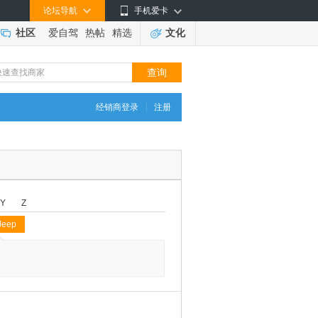
论坛导航
手机爱卡
社区
爱自驾
热帖
精选
文化
|
经销商登录
注册
Y
Z
Jeep
◆
◆