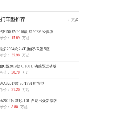
热门车型推荐
更多
汽E150 EV2016款 E150EV 经典版
考价：
15.89
万起
拉多2024款 2.4T 旗舰VX版 5座
考价：
55.98
万起
驰C级2019款 C 180 L 动感型运动版
考价：
30.78
万起
迪A32017款 35 TFSI 时尚型
考价：
21.26
万起
逸2024款 新锐 1.5L 自动出众新愿版
考价：
8.80
万起