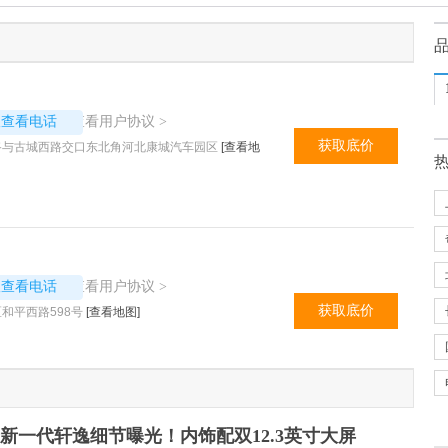
5720
查看用户协议
议查看电话
>
获取底价
路与古城西路交口东北角河北康城汽车园区
[查看地
1686
查看用户协议
议查看电话
>
获取底价
和平西路598号
[查看地图]
新一代轩逸细节曝光！内饰配双12.3英寸大屏