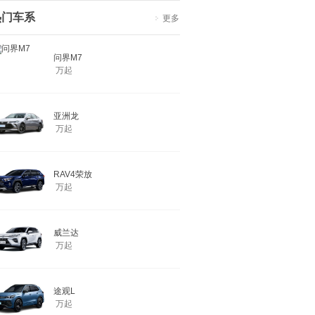
热门车系
更多
问界M7
万起
亚洲龙
万起
RAV4荣放
万起
威兰达
万起
途观L
万起