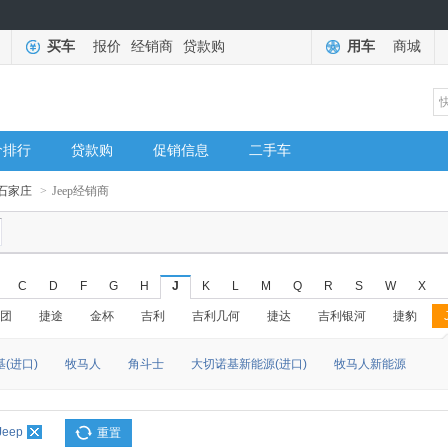
买车
报价
经销商
贷款购
用车
商城
价排行
贷款购
促销信息
二手车
石家庄
>
Jeep经销商
C
D
F
G
H
J
K
L
M
Q
R
S
W
X
团
捷途
金杯
吉利
吉利几何
捷达
吉利银河
捷豹
(进口)
牧马人
角斗士
大切诺基新能源(进口)
牧马人新能源
Jeep
重置