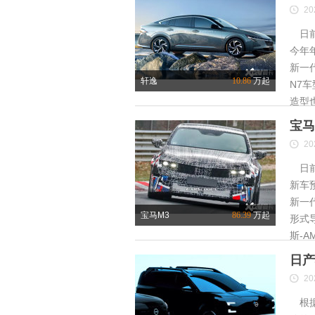
20
日前
今年
新一
轩逸
10.86
万起
N7
造型
宝马
20
日前
新车
新一
宝马M3
86.39
万起
形式
斯-A
日产
20
根据