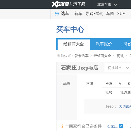
北京车市
选车
新车
导购
•
试驾
车图
SUV
买车中心
经销商大全
汽车报价
降
当前位置：
爱卡汽车
>
经销商大全
>
河北
>
石家庄 Jeep4s店
切换城市
品牌
不限
推荐
A
B
江铃
江汽集
Jeep：
大切诺基
2
个商家符合已选条件
石家庄