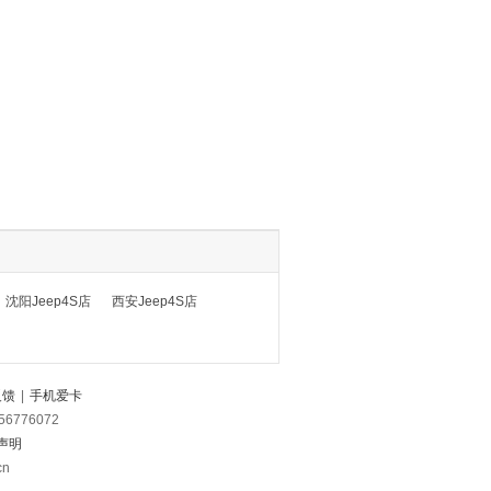
沈阳Jeep4S店
西安Jeep4S店
反馈
|
手机爱卡
56776072
声明
cn