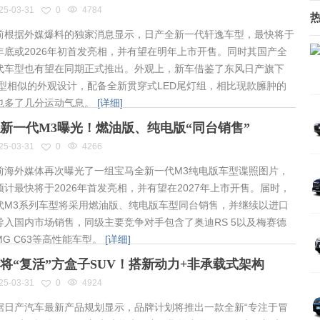
25-03-31
0
4784
根据外媒爆料的独家消息显示，日产全新一代轩逸车型，最快将于
年底或2026年初首发亮相，并有望在明年上市开售。同时其国产全
代车型也有望在同期正式推出。外观上，新车借鉴了东风日产旗下
车型相似的外观设计，配备全新贯穿式LED尾灯组，相比现款臃肿的
也多了几分运动气息。
[详细]
新一代M3曝光！燃油版、纯电版“同台销售”
25-03-31
0
4266
海外媒体再次曝光了一组宝马全新一代M3纯电版车型谍照图片，
预计最快将于2026年首发亮相，并有望在2027年上市开售。届时，
代M3系列车型将采用燃油版、纯电版车型同台销售，并继续以进口
导入国内市场销售，同级主要竞争对手包含了奥迪RS 5以及梅赛德
MG C63等高性能车型。
[详细]
将“复活”方盒子SUV！搭新动力+非承载式架构
25-03-31
0
4924
日产汽车最新产品规划显示，品牌计划将推出一款全新“专注于冒