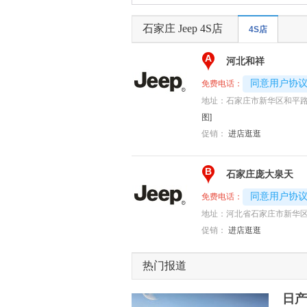
石家庄 Jeep 4S店
4S店
A
河北和祥
4008194313-
同意用户协
免费电话：
地址：
石家庄市新华区和平
图]
促销：
进店逛逛
B
石家庄庞大泉天
4008194313-
同意用户协
免费电话：
地址：
河北省石家庄市新华区
促销：
进店逛逛
热门报道
日产