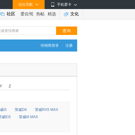
论坛导航
手机爱卡
社区
爱自驾
热帖
精选
文化
|
经销商登录
注册
Y
Z
威i5
荣威D6
荣威RX5 MAX
荣威Ei5
荣威i6 MAX