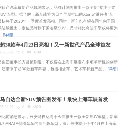
日产汽车最新产品规划显示，品牌计划将推出一款全新“专注于冒
UV”车型。据了解，新车或将为日产早期推出的Xterra“继任者”车
最快将于2028年一季度首发亮相。同时，新车也有望在同年内于国
场陆续推出，定位品牌旗下紧凑级SUV，尺寸相比奇骏车型或将更为
。
[详细]
超30款车4月23日亮相！又一新世代产品全球首发
25-03-31
0
3789
集团董事长齐普策剧透，不仅要在上海车展发布多项革新性的创新
，还带来了超30款新车阵容，包括概念车、艺术车和新产品。
[详细]
马自达全新SUV预告图发布！最快上海车展首发
25-04-01
0
4829
此前消息显示，长安马自达将于今年推出一款全新SUV车型，新车
视为ARATA创概念车的量产版车型，预计最快将于今年4月在上海车