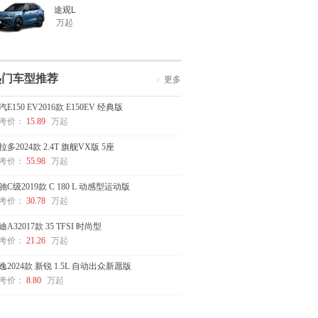
途观L
万起
热门车型推荐
更多
汽E150 EV2016款 E150EV 经典版
考价：
15.89
万起
拉多2024款 2.4T 旗舰VX版 5座
考价：
55.98
万起
驰C级2019款 C 180 L 动感型运动版
考价：
30.78
万起
迪A32017款 35 TFSI 时尚型
考价：
21.26
万起
逸2024款 新锐 1.5L 自动出众新愿版
考价：
8.80
万起