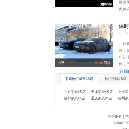
展首
也将
保时
20
日前
片，
年初
卡宴
91.80
万起
售，
[详细]
荣威热门城市4S店
热门品牌4S店
北京荣威4S店
天津荣威4S店
上海荣
成都荣威4S店
重庆荣威4S店
杭州荣
关于爱卡
|
招
©2002-
2