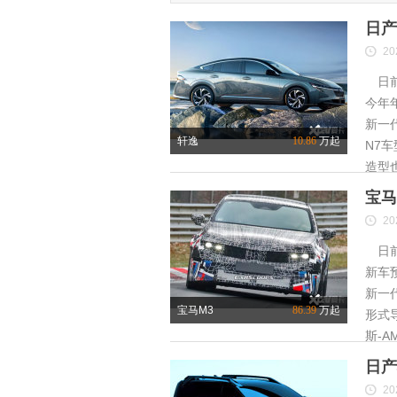
日产
20
日前
今年
新一
轩逸
10.86
万起
N7
造型
宝马
20
日前
新车
新一
宝马M3
86.39
万起
形式
斯-A
日产
20