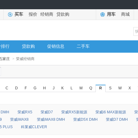
买车
报价
经销商
贷款购
用车
商城
价排行
贷款购
促销信息
二手车
石家庄
>
荣威经销商
C
D
F
G
H
J
K
L
M
Q
R
S
W
X
 DMH
荣威RX5
荣威D7
荣威RX5新能源
荣威i6 MAX新能源
荣
9
荣威iMAX8
荣威iMAX8 DMH
荣威D5X DMH
荣威D7 DMH
 PLUS
科莱威CLEVER