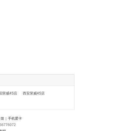
阳荣威4S店
西安荣威4S店
反馈
|
手机爱卡
56776072