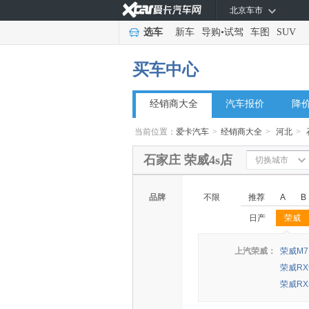
北京车市
选车
新车
导购
•
试驾
车图
SUV
买车中心
经销商大全
汽车报价
降
当前位置：
爱卡汽车
>
经销商大全
>
河北
>
石家庄 荣威4s店
切换城市
品牌
不限
推荐
A
B
日产
荣威
◆
◆
上汽荣威：
荣威M7
荣威RX
荣威RX5