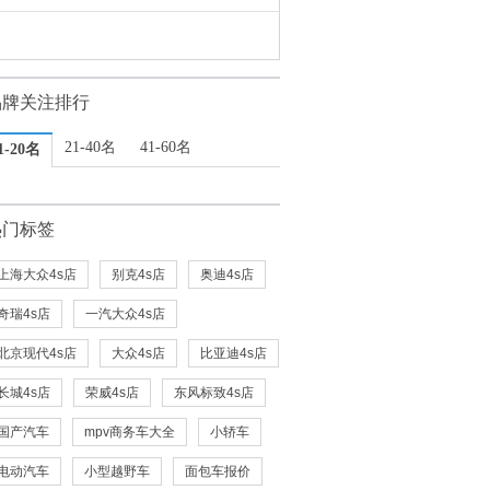
品牌关注排行
21-40名
41-60名
1-20名
热门标签
上海大众4s店
别克4s店
奥迪4s店
奇瑞4s店
一汽大众4s店
北京现代4s店
大众4s店
比亚迪4s店
长城4s店
荣威4s店
东风标致4s店
国产汽车
mpv商务车大全
小轿车
电动汽车
小型越野车
面包车报价