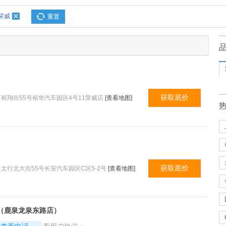
荣威
重置
获取底价
裕翔街55号裕华汽车园区4号11荣威店
[查看地图]
获取底价
太行北大街55号长安汽车园区C区5-2号
[查看地图]
（鹿泉龙泉东路店）