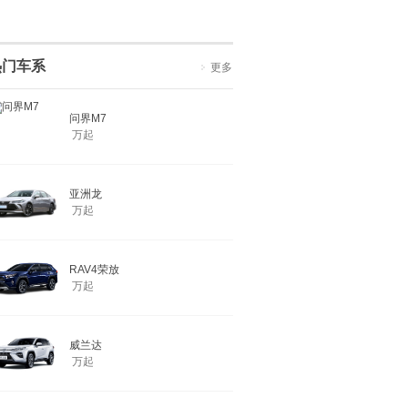
热门车系
更多
问界M7
万起
亚洲龙
万起
RAV4荣放
万起
威兰达
万起