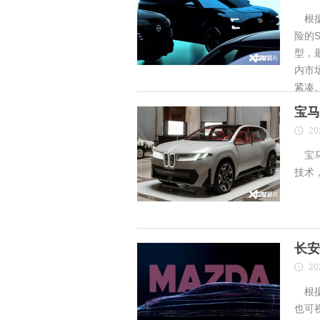
根据
险的S
型，
内市
紧凑
宝马
20
宝马
技术
长安
20
根据
也可