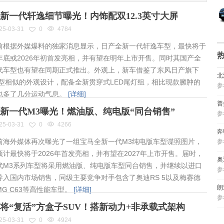
新一代轩逸细节曝光！内饰配双12.3英寸大屏
25-03-31
0
4784
根据外媒爆料的独家消息显示，日产全新一代轩逸车型，最快将于
年底或2026年初首发亮相，并有望在明年上市开售。同时其国产全
代车型也有望在同期正式推出。外观上，新车借鉴了东风日产旗下
北
车型相似的外观设计，配备全新贯穿式LED尾灯组，相比现款臃肿的
参
也多了几分运动气息。
[详细]
普
新一代M3曝光！燃油版、纯电版“同台销售”
参
25-03-31
0
4266
奔
海外媒体再次曝光了一组宝马全新一代M3纯电版车型谍照图片，
参
预计最快将于2026年首发亮相，并有望在2027年上市开售。届时，
奥
代M3系列车型将采用燃油版、纯电版车型同台销售，并继续以进口
参
导入国内市场销售，同级主要竞争对手包含了奥迪RS 5以及梅赛德
朗
MG C63等高性能车型。
[详细]
参
将“复活”方盒子SUV！搭新动力+非承载式架构
25-03-31
0
4924