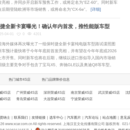
发亮相，并同步开启新车预售工作，或将定名为“EZ-60”。同时新车
在后期登陆欧洲等市场销售，或将命名为“CX-6e”。
[详细]
捷全新卡宴曝光！确认年内首发，推性能版车型
25-04-01
0
4201
海外媒体再次曝光了一组保时捷全新卡宴纯电版车型路试谍照图
新车预计最快将于今年年底前首发亮相，并有望在今年年底或2026
上市开售。同时新车也将在后期，继续以进口形似导入国内市场销
同级主要竞争对手包含了宝马X5、奔驰GLE以及奥迪Q8等车型。
热门城市4S店
热门品牌降价信息
威4S店
广州荣威4S店
深圳荣威4S店
南京荣威4S店
武汉荣威4S店
沈
威4S店
青岛荣威4S店
大连荣威4S店
宁波荣威4S店
贤纳士
|
联系我们
|
友情链接
|
选车中心
|
汽车图片
|
汽车论坛
|
站点地图
|
意见
026
www.xcar.com.cn All rights reserved. 上海汉玄文化传播有限公司 版权所有.
021-