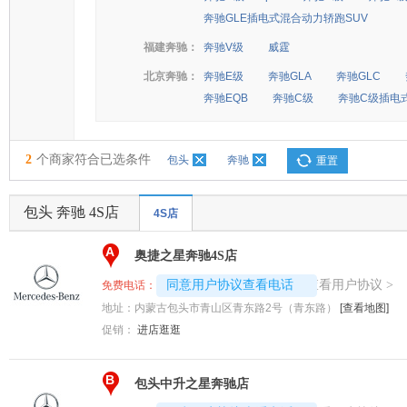
奔驰GLE插电式混合动力轿跑SUV
福建奔驰：
奔驰V级
威霆
北京奔驰：
奔驰E级
奔驰GLA
奔驰GLC
奔驰EQB
奔驰C级
奔驰C级插电
2
个商家符合已选条件
包头
奔驰
重置
包头 奔驰 4S店
4S店
A
奥捷之星奔驰4S店
4008192707-3278
查看用户协议
同意用户协议查看电话
>
免费电话：
地址：
内蒙古包头市青山区青东路2号（青东路）
[查看地图]
促销：
进店逛逛
B
包头中升之星奔驰店