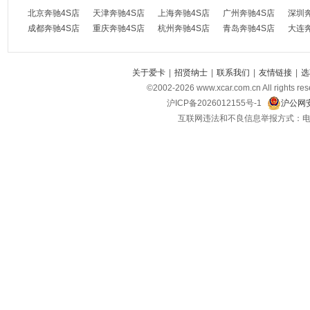
北京奔驰4S店
天津奔驰4S店
上海奔驰4S店
广州奔驰4S店
深圳
成都奔驰4S店
重庆奔驰4S店
杭州奔驰4S店
青岛奔驰4S店
大连
关于爱卡
|
招贤纳士
|
联系我们
|
友情链接
|
选
©2002-
2026
www.xcar.com.cn All ri
沪ICP备2026012155号-1
沪公网安
互联网违法和不良信息举报方式：电话：021-