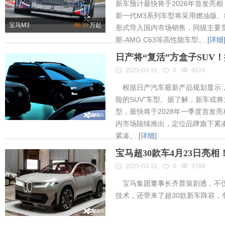
新车预计最快将于2026年首发亮相
新一代M3系列车型将采用燃油版
宝马M3
86.39
万起
形式导入国内市场销售，同级主要竞
斯-AMG C63等高性能车型。
[详细
日产将“复活”方盒子SUV
2025-03-31
0
4924
根据日产汽车最新产品规划显示，
险的SUV”车型。据了解，新车或将为
型，最快将于2028年一季度首发
内市场陆续推出，定位品牌旗下紧凑
紧凑。
[详细]
宝马超30款车4月23日亮
2025-03-31
0
3789
宝马集团董事长齐普策剧透，不仅
技术，还带来了超30款新车阵容