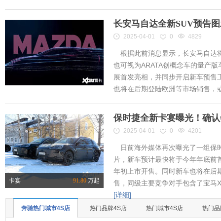
长安马自达全新SUV预告
2025-04-01
0
4829
根据此前消息显示，长安马自达将
也可视为ARATA创概念车的量产
展首发亮相，并同步开启新车预售工作
也将在后期登陆欧洲等市场销售，或将
保时捷全新卡宴曝光！确认
2025-04-01
0
4201
日前海外媒体再次曝光了一组保时
片，新车预计最快将于今年年底前首
年初上市开售。同时新车也将在后
卡宴
91.80
万起
售，同级主要竞争对手包含了宝马X
[详细]
奔驰热门城市4S店
热门品牌4S店
热门城市4S店
热门品