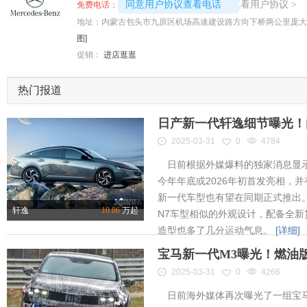
4008192707-7833
查看用户协议
同意用户协议查看电话
>
免费电话：
地址：
内蒙古包头市九原区机场高速建设路方向下桥两公里庞大
图]
促销：
进店逛逛
热门报道
日产新一代轩逸细节曝光！内
2025-03-31
0
4784
日前根据外媒爆料的独家消息显示
今年年底或2026年初首发亮相，
新一代车型也有望在同期正式推出
轩逸
10.86
万起
N7车型相似的外观设计，配备全新
造型也多了几分运动气息。
[详细]
宝马新一代M3曝光！燃油
2025-03-31
0
4266
日前海外媒体再次曝光了一组宝马