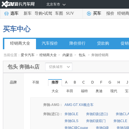
北京车市
选车
新车
导购
•
试驾
车图
SUV
买车
报价
经销
买车中心
经销商大全
汽车报价
降价排行
贷款购
促销
当前位置：
爱卡汽车
>
经销商大全
>
内蒙古
>
包头
>
奔驰经销商
包头 奔驰4s店
切换城市
品牌
不限
推荐
A
B
C
D
F
G
H
J
大众
丰田
福特
奥迪
现代
宝
奔驰-AMG：
AMG GT XX概念车
奔驰(进口)：
奔驰GLE
奔驰E级(进口)
奔驰CL
奔驰GLS
奔驰E级双门
奔驰CLE
奔驰C级Coupe
奔驰G级
奔驰S