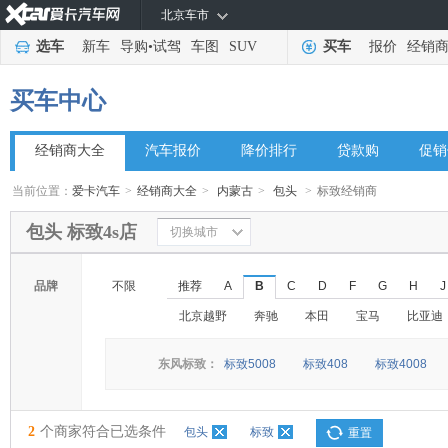
北京车市
选车
新车
导购
•
试驾
车图
SUV
买车
报价
经销
买车中心
经销商大全
汽车报价
降价排行
贷款购
促销
当前位置：
爱卡汽车
>
经销商大全
>
内蒙古
>
包头
>
标致经销商
包头 标致4s店
切换城市
品牌
不限
推荐
A
B
C
D
F
G
H
J
北京越野
奔驰
本田
宝马
比亚迪
东风标致：
标致5008
标致408
标致4008
2
个商家符合已选条件
包头
标致
重置