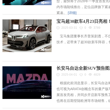
型，最快将于2028年一季度首发
内市场陆续推出，定位品牌旗下紧凑
紧凑。
[详细]
宝马超30款车4月23日亮
2025-03-31
0
3789
宝马集团董事长齐普策剧透，不仅
技术，还带来了超30款新车阵容
长安马自达全新SUV预告
2025-04-01
0
4829
根据此前消息显示，长安马自达将
也可视为ARATA创概念车的量产
展首发亮相，并同步开启新车预售工作
也将在后期登陆欧洲等市场销售，或将