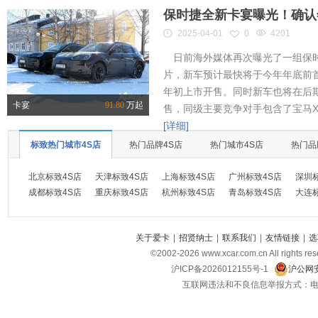
保时捷全新卡宴曝光！确认
2025-04-01
0
4201
日前海外媒体再次曝光了一组保时
片，新车预计最快将于今年年底前首
年初上市开售。同时新车也将在后
卡宴
91.80
万起
售，同级主要竞争对手包含了宝马X
[详细]
标致热门城市4S店
热门品牌4S店
热门城市4S店
热门品
北京标致4S店
天津标致4S店
上海标致4S店
广州标致4S店
深圳
成都标致4S店
重庆标致4S店
杭州标致4S店
青岛标致4S店
大连
关于爱卡
|
招贤纳士
|
联系我们
|
友情链接
|
选
©2002-
2026
www.xcar.com.cn All ri
沪ICP备2026012155号-1
沪公网安
互联网违法和不良信息举报方式：电话：021-