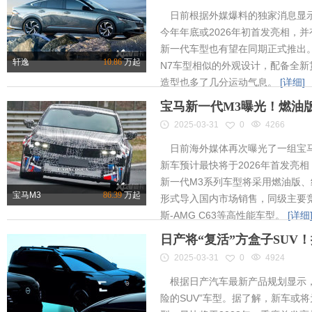
日前根据外媒爆料的独家消息显示
今年年底或2026年初首发亮相，
新一代车型也有望在同期正式推出
轩逸
10.86
万起
N7车型相似的外观设计，配备全新
造型也多了几分运动气息。
[详细]
宝马新一代M3曝光！燃油
2025-03-31
0
4266
日前海外媒体再次曝光了一组宝马
新车预计最快将于2026年首发亮相
新一代M3系列车型将采用燃油版
宝马M3
86.39
万起
形式导入国内市场销售，同级主要竞
斯-AMG C63等高性能车型。
[详细
日产将“复活”方盒子SUV
2025-03-31
0
4924
根据日产汽车最新产品规划显示，
险的SUV”车型。据了解，新车或将为