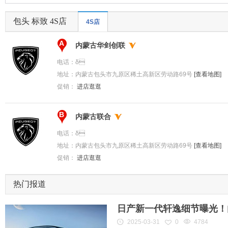
包头 标致 4S店
4S店
A
内蒙古华剑创联
电话：
δ
地址：
内蒙古包头市九原区稀土高新区劳动路69号
[查看地图]
促销：
进店逛逛
B
内蒙古联合
电话：
δ
地址：
内蒙古包头市九原区稀土高新区劳动路69号
[查看地图]
促销：
进店逛逛
热门报道
日产新一代轩逸细节曝光！内
2025-03-31
0
4784