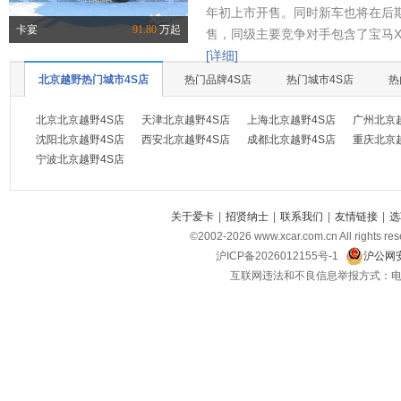
年初上市开售。同时新车也将在后
卡宴
91.80
万起
售，同级主要竞争对手包含了宝马X
[详细]
北京越野热门城市4S店
热门品牌4S店
热门城市4S店
热
北京北京越野4S店
天津北京越野4S店
上海北京越野4S店
广州北京
沈阳北京越野4S店
西安北京越野4S店
成都北京越野4S店
重庆北京
宁波北京越野4S店
关于爱卡
|
招贤纳士
|
联系我们
|
友情链接
|
选
©2002-
2026
www.xcar.com.cn All ri
沪ICP备2026012155号-1
沪公网安
互联网违法和不良信息举报方式：电话：021-