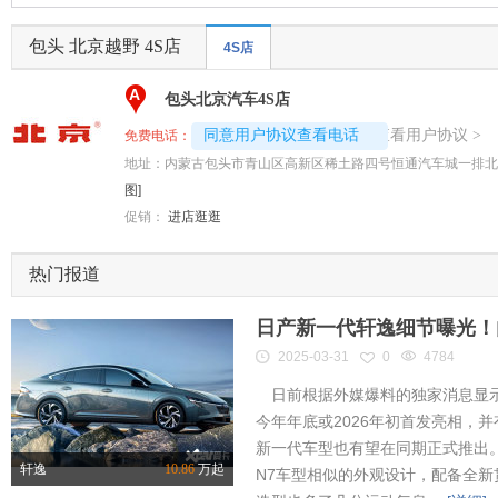
包头 北京越野 4S店
4S店
A
包头北京汽车4S店
4008194313-2208
查看用户协议
同意用户协议查看电话
>
免费电话：
地址：
内蒙古包头市青山区高新区稀土路四号恒通汽车城一排北
图]
促销：
进店逛逛
热门报道
日产新一代轩逸细节曝光！内
2025-03-31
0
4784
日前根据外媒爆料的独家消息显示
今年年底或2026年初首发亮相，
新一代车型也有望在同期正式推出
轩逸
10.86
万起
N7车型相似的外观设计，配备全新