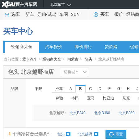
北京车市
选车
新车
导购
•
试驾
车图
SUV
买车
报价
经销
买车中心
经销商大全
汽车报价
降价排行
贷款购
促销
当前位置：
爱卡汽车
>
经销商大全
>
内蒙古
>
包头
>
北京越野经销商
包头 北京越野4s店
切换城市
品牌
不限
推荐
A
B
C
D
F
G
H
J
奔驰
本田
宝马
比亚迪
别克
北京越野：
北京BJ40
北京BJ60
北京BJ80
1
个商家符合已选条件
包头
北京越野
重置