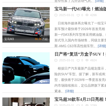
造型也多了几分运动气息。
[详细]
宝马新一代M3曝光！燃油
2025-03-31
0
4266
日前海外媒体再次曝光了一组宝马
新车预计最快将于2026年首发亮相
新一代M3系列车型将采用燃油版
宝马M3
86.39
万起
形式导入国内市场销售，同级主要竞
斯-AMG C63等高性能车型。
[详细
日产将“复活”方盒子SUV
2025-03-31
0
4924
根据日产汽车最新产品规划显示，
险的SUV”车型。据了解，新车或将为
型，最快将于2028年一季度首发
内市场陆续推出，定位品牌旗下紧凑
紧凑。
[详细]
宝马超30款车4月23日亮
2025-03-31
0
3789