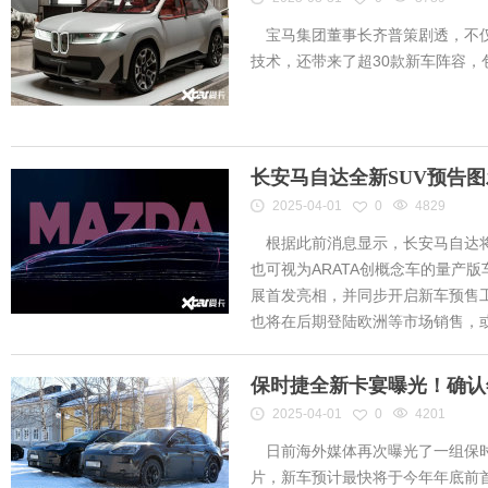
宝马集团董事长齐普策剧透，不仅
技术，还带来了超30款新车阵容
长安马自达全新SUV预告
2025-04-01
0
4829
根据此前消息显示，长安马自达将
也可视为ARATA创概念车的量产
展首发亮相，并同步开启新车预售工作
也将在后期登陆欧洲等市场销售，或将
保时捷全新卡宴曝光！确认
2025-04-01
0
4201
日前海外媒体再次曝光了一组保时
片，新车预计最快将于今年年底前首