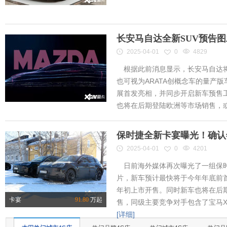
长安马自达全新SUV预告
2025-04-01
0
4829
根据此前消息显示，长安马自达将
也可视为ARATA创概念车的量产
展首发亮相，并同步开启新车预售工作
也将在后期登陆欧洲等市场销售，或将
保时捷全新卡宴曝光！确认
2025-04-01
0
4201
日前海外媒体再次曝光了一组保时
片，新车预计最快将于今年年底前首
年初上市开售。同时新车也将在后
卡宴
91.80
万起
售，同级主要竞争对手包含了宝马X
[详细]