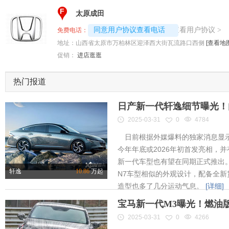
F
太原成田
4008192717-6340
查看用户协议
同意用户协议查看电话
>
免费电话：
地址：
山西省太原市万柏林区迎泽西大街瓦流路口西侧
[查看地图
促销：
进店逛逛
热门报道
日产新一代轩逸细节曝光！内
2025-03-31
0
4784
日前根据外媒爆料的独家消息显示
今年年底或2026年初首发亮相，
新一代车型也有望在同期正式推出
轩逸
10.86
万起
N7车型相似的外观设计，配备全新
造型也多了几分运动气息。
[详细]
宝马新一代M3曝光！燃油
2025-03-31
0
4266