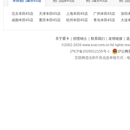
本田热门城市4S店
热门品牌4S店
热门城市4S店
热门品
北京本田4S店
天津本田4S店
上海本田4S店
广州本田4S店
深圳
成都本田4S店
重庆本田4S店
杭州本田4S店
青岛本田4S店
大连
关于爱卡
|
招贤纳士
|
联系我们
|
友情链接
|
选
©2002-
2026
www.xcar.com.cn All ri
沪ICP备2026012155号-1
沪公网安
互联网违法和不良信息举报方式：电话：021-