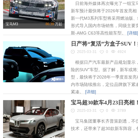
日前海外媒体再次曝光了一组宝马
新车预计最快将于2026年首发亮相
新一代M3系列车型将采用燃油版
宝马M3
86.39
万起
形式导入国内市场销售，同级主要竞
斯-AMG C63等高性能车型。
[详细
日产将“复活”方盒子SUV
2025-03-31
0
4924
根据日产汽车最新产品规划显示，
险的SUV”车型。据了解，新车或将为
型，最快将于2028年一季度首发
内市场陆续推出，定位品牌旗下紧凑
紧凑。
[详细]
宝马超30款车4月23日亮
2025-03-31
0
3789
宝马集团董事长齐普策剧透，不仅
技术，还带来了超30款新车阵容