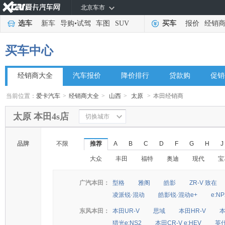
北京车市
选车
新车
导购
•
试驾
车图
SUV
买车
报价
经销
买车中心
经销商大全
汽车报价
降价排行
贷款购
促销
当前位置：
爱卡汽车
>
经销商大全
>
山西
>
太原
>
本田经销商
太原 本田4s店
切换城市
品牌
不限
推荐
A
B
C
D
F
G
H
J
大众
丰田
福特
奥迪
现代
宝
广汽本田：
型格
雅阁
皓影
ZR-V 致在
凌派锐·混动
皓影锐·混动e+
e:N
东风本田：
本田UR-V
思域
本田HR-V
本
猎光e:NS2
本田CR-V e:HEV
英