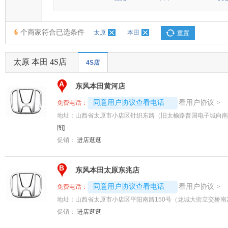
6
个商家符合已选条件
太原
本田
重置
太原 本田 4S店
4S店
A
东风本田黄河店
4008192696-7259
查看用户协议
同意用户协议查看电话
>
免费电话：
地址：
山西省太原市小店区针织东路（旧太榆路普国电子城向南5
图]
促销：
进店逛逛
B
东风本田太原东兆店
4008192707-5993
查看用户协议
同意用户协议查看电话
>
免费电话：
地址：
山西省太原市小店区平阳南路150号（龙城大街立交桥南2
促销：
进店逛逛