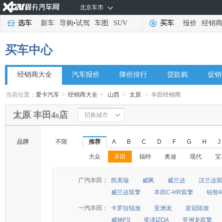
北京车市
选车
新车
导购
•
试驾
车图
SUV
买车
报价
经销
买车中心
经销商大全
汽车报价
降价排行
贷款购
促销
当前位置：
爱卡汽车
>
经销商大全
>
山西
>
太原
>
丰田经销商
太原 丰田4s店
切换城市
品牌
不限
推荐
A
B
C
D
F
G
H
J
大众
丰田
福特
奥迪
现代
宝
◆
◆
广汽丰田：
凯美瑞
威飒
威兰达
汉兰达
威兰达双擎
丰田C-HR双擎
铂智4
一汽丰田：
卡罗拉锐放
亚洲龙
皇冠陆放
威驰FS
奕泽IZOA
亚洲龙双擎