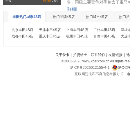
卡宴
91.80
万起
售，同级主要竞争对手包含了宝马X
[详细]
丰田热门城市4S店
热门品牌4S店
热门城市4S店
热门品
北京丰田4S店
天津丰田4S店
上海丰田4S店
广州丰田4S店
深圳
成都丰田4S店
重庆丰田4S店
杭州丰田4S店
青岛丰田4S店
大连
关于爱卡
|
招贤纳士
|
联系我们
|
友情链接
|
选
©2002-
2026
www.xcar.com.cn All ri
沪ICP备2026012155号-1
沪公网安
互联网违法和不良信息举报方式：电话：021-