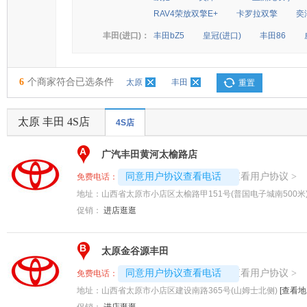
RAV4荣放双擎E+
卡罗拉双擎
奕
丰田(进口)：
丰田bZ5
皇冠(进口)
丰田86
6
个商家符合已选条件
太原
丰田
重置
太原 丰田 4S店
4S店
A
广汽丰田黄河太榆路店
4008192707-8705
查看用户协议
同意用户协议查看电话
>
免费电话：
地址：
山西省太原市小店区太榆路甲151号(普国电子城南500米
促销：
进店逛逛
B
太原金谷源丰田
4008192707-9349
查看用户协议
同意用户协议查看电话
>
免费电话：
地址：
山西省太原市小店区建设南路365号(山姆士北侧)
[查看地
促销：
进店逛逛