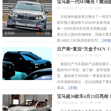
宝马新一代M3曝光！燃油
2025-03-31
0
4266
日前海外媒体再次曝光了一组宝马
新车预计最快将于2026年首发亮相
新一代M3系列车型将采用燃油版
宝马M3
86.39
万起
形式导入国内市场销售，同级主要竞
斯-AMG C63等高性能车型。
[详细
日产将“复活”方盒子SUV
2025-03-31
0
4924
根据日产汽车最新产品规划显示，
险的SUV”车型。据了解，新车或将为
型，最快将于2028年一季度首发
内市场陆续推出，定位品牌旗下紧凑
紧凑。
[详细]
宝马超30款车4月23日亮
2025-03-31
0
3789