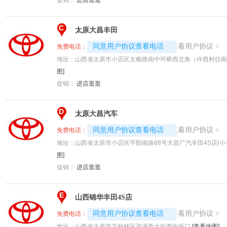
C
太原大昌丰田
4008192707-9348
查看用户协议
同意用户协议查看电话
>
免费电话：
地址：
山西省太原市小店区太榆路南中环桥西北角（许西村往南2
图]
促销：
进店逛逛
D
太原大昌汽车
4008192707-5814
查看用户协议
同意用户协议查看电话
>
免费电话：
地址：
山西省太原市小店区平阳南路88号大昌广汽丰田4S店(小
图]
促销：
进店逛逛
E
山西锦华丰田4S店
4008192707-8726
查看用户协议
同意用户协议查看电话
>
免费电话：
地址：
山西省太原市万柏林区迎泽西大街西中环口
[查看地图]