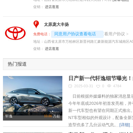
促销：
进店逛逛
F
太原庞大丰扬
4008192707-4916
查看用户协议
同意用户协议查看电话
>
免费电话：
地址：
山西省太原市万柏林区新晋祠路汇豪新能源汽车城南区A0
促销：
进店逛逛
热门报道
日产新一代轩逸细节曝光！内
2025-03-31
0
4784
日前根据外媒爆料的独家消息显示
今年年底或2026年初首发亮相，
新一代车型也有望在同期正式推出
轩逸
10.86
万起
N7车型相似的外观设计，配备全新
造型也多了几分运动气息。
[详细]