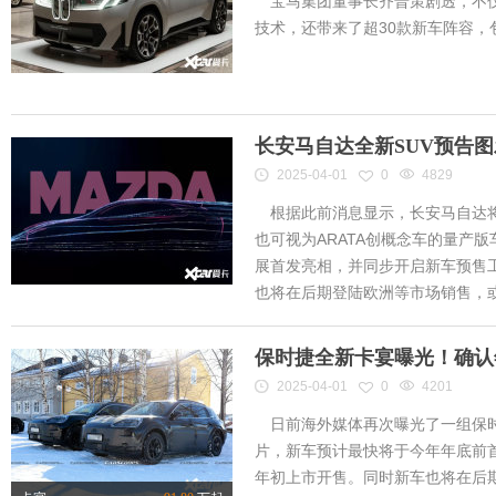
宝马集团董事长齐普策剧透，不仅
技术，还带来了超30款新车阵容
长安马自达全新SUV预告
2025-04-01
0
4829
根据此前消息显示，长安马自达将
也可视为ARATA创概念车的量产
展首发亮相，并同步开启新车预售工作
也将在后期登陆欧洲等市场销售，或将
保时捷全新卡宴曝光！确认
2025-04-01
0
4201
日前海外媒体再次曝光了一组保时
片，新车预计最快将于今年年底前首
年初上市开售。同时新车也将在后